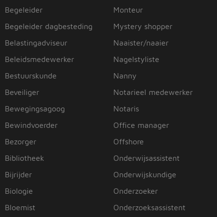
Begeleider
Monteur
Begeleider dagbesteding
Mystery shopper
Belastingadviseur
Naaister/naaier
Beleidsmedewerker
Nagelstyliste
Bestuurskunde
Nanny
Beveiliger
Notarieel medewerker
Bewegingsagoog
Notaris
Bewindvoerder
Office manager
Bezorger
Offshore
Bibliotheek
Onderwijsassistent
Bijrijder
Onderwijskundige
Biologie
Onderzoeker
Bloemist
Onderzoeksassistent