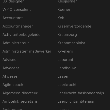
UX designer
Klusjesman
WMO consulent
Koerier
Accountant
Kok
Accountmanager
Kraamverzorgende
Activiteitenbegeleider
Kraamzorg
Administrateur
Kraanmachinist
Administratief medewerker
Kwekerij
Adviseur
Laborant
Advocaat
Landbouw
Afwasser
Lasser
Agile coach
Leerkracht
Algemeen directeur
Leerkracht basisonderwijs
Ambtelijk secretaris
Leerplichtambtenaar
Ambtenaar
Leraar