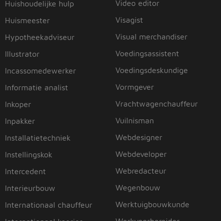
Video editor
Huishoudelijke hulp
Visagist
Huismeester
Visual merchandiser
Hypotheekadviseur
Voedingsassistent
Illustrator
Voedingsdeskundige
Incassomedewerker
Vormgever
Informatie analist
Vrachtwagenchauffeur
Inkoper
Vuilnisman
Inpakker
Webdesigner
Installatietechniek
Webdeveloper
Instellingskok
Webredacteur
Intercedent
Wegenbouw
Interieurbouw
Werktuigbouwkunde
Internationaal chauffeur