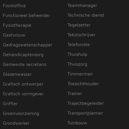
Teammanager
Frontoffice
Technische dienst
Functioneel beheerder
Tegelzetter
Fysiotherapie
Tekstschrijver
Gastvrouw
Telefoniste
Gedragswetenschapper
Thuishulp
Gehandicaptenzorg
Thuiszorg
Gemeente secretaris
Timmerman
Glazenwasser
Toezichthouder
Grafisch ontwerper
Trainer
Grafisch vormgever
Trajectbegeleider
Griffier
Transportplanner
Groenvoorziening
Tuinbouw
Grondwerker