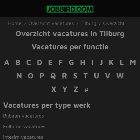
Home
Overzicht vacatures
Tilburg
Overzicht
Overzicht vacatures in Tilburg
Vacatures per functie
A
B
C
D
E
F
G
H
I
J
K
L
M
N
O
P
Q
R
S
T
U
V
W
X Y Z
#
Vacatures per type werk
Bijbaan vacatures
Fulltime vacatures
Interim vacatures