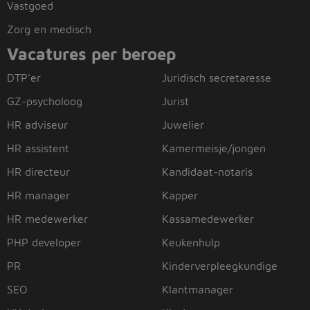
Vastgoed
Zorg en medisch
Vacatures per beroep
DTP'er
Juridisch secretaresse
GZ-psycholoog
Jurist
HR adviseur
Juwelier
HR assistent
Kamermeisje/jongen
HR directeur
Kandidaat-notaris
HR manager
Kapper
HR medewerker
Kassamedewerker
PHP developer
Keukenhulp
PR
Kinderverpleegkundige
SEO
Klantmanager