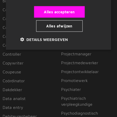
Privéchauffeur
binnendienst
Procesoperator
Communicatieadviseur
Alles accepteren
Product manager
Communicatiemedewerker
Alles afwijzen
Productiemedewerker
Conciërge
Programmeur
Consultant
DETAILS WEERGEVEN
Projectleider
Content manager
Projectmanager
Controller
Projectmedewerker
Copywriter
Projectontwikkelaar
Coupeuse
Promotiewerk
Coördinator
Psychiater
Dakdekker
Psychiatrisch
Data analist
verpleegkundige
Data entry
Psychodiagnostisch
Debiteurenbeheer