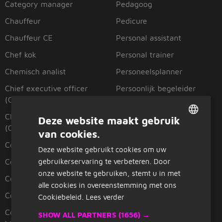
Category manager
Pedagoog
Chauffeur
Pedicure
Chauffeur CE
Personal assistant
Chef kok
Personal trainer
Chemisch analist
Personeelsplanner
Chief executive officer
Persoonlijk begeleider
(CEO)
Planner
Chief financial officer
Deze website maakt gebruik
Planner zorg
(CFO)
van cookies.
DUTCH
Planoloog
Coach
Deze website gebruikt cookies om uw
GERMAN
Politie
gebruikerservaring te verbeteren. Door
Commercieel directeur
Postbezorger
onze website te gebruiken, stemt u in met
Commercieel manager
alle cookies in overeenstemming met ons
Praktijkondersteuner
Commercieel medewerker
Cookiebeleid.
Lees verder
Praktijkopleider
Commercieel medewerker
SHOW ALL PARTNERS
(1656) →