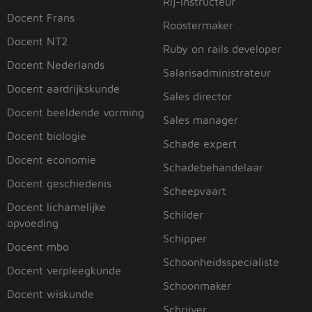
Rij-instructeur
Docent Frans
Roostermaker
Docent NT2
Ruby on rails developer
Docent Nederlands
Salarisadministrateur
Docent aardrijkskunde
Sales director
Docent beeldende vorming
Sales manager
Docent biologie
Schade expert
Docent economie
Schadebehandelaar
Docent geschiedenis
Scheepvaart
Docent lichamelijke
Schilder
opvoeding
Schipper
Docent mbo
Schoonheidsspecialiste
Docent verpleegkunde
Schoonmaker
Docent wiskunde
Schrijver