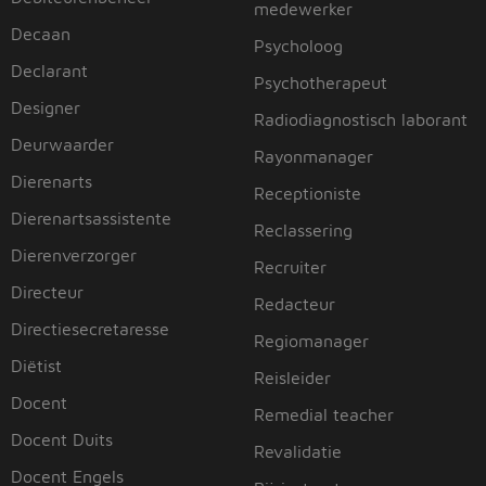
medewerker
Decaan
Psycholoog
Declarant
Psychotherapeut
Designer
Radiodiagnostisch laborant
Deurwaarder
Rayonmanager
Dierenarts
Receptioniste
Dierenartsassistente
Reclassering
Dierenverzorger
Recruiter
Directeur
Redacteur
Directiesecretaresse
Regiomanager
Diëtist
Reisleider
Docent
Remedial teacher
Docent Duits
Revalidatie
Docent Engels