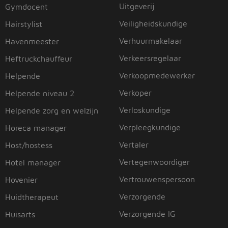
Uitgeverij
Gymdocent
Veiligheidskundige
Hairstylist
Verhuurmakelaar
Havenmeester
Verkeersregelaar
Heftruckchauffeur
Verkoopmedewerker
Helpende
Verkoper
Helpende niveau 2
Verloskundige
Helpende zorg en welzijn
Verpleegkundige
Horeca manager
Vertaler
Host/hostess
Vertegenwoordiger
Hotel manager
Vertrouwenspersoon
Hovenier
Verzorgende
Huidtherapeut
Verzorgende IG
Huisarts