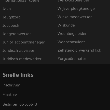
Werkvoorbereider
Internationaal koerier
Wijkverpleegkundige
Java
Winkelmedewerker
Jeugdzorg
Wiskunde
Jobcoach
Woonbegeleider
Jongerenwerker
Woonconsulent
Junior accountmanager
Zelfstandig werkend kok
Juridisch adviseur
Zorgcoördinator
Juridisch medewerker
Snelle links
Inschrijven
Maak cv
Bedrijven op Jobbird