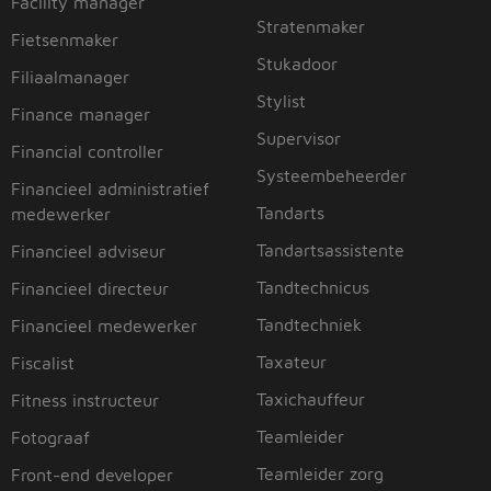
Facility manager
Stratenmaker
Fietsenmaker
Stukadoor
Filiaalmanager
Stylist
Finance manager
Supervisor
Financial controller
Systeembeheerder
Financieel administratief
Tandarts
medewerker
Tandartsassistente
Financieel adviseur
Tandtechnicus
Financieel directeur
Tandtechniek
Financieel medewerker
Taxateur
Fiscalist
Taxichauffeur
Fitness instructeur
Teamleider
Fotograaf
Teamleider zorg
Front-end developer