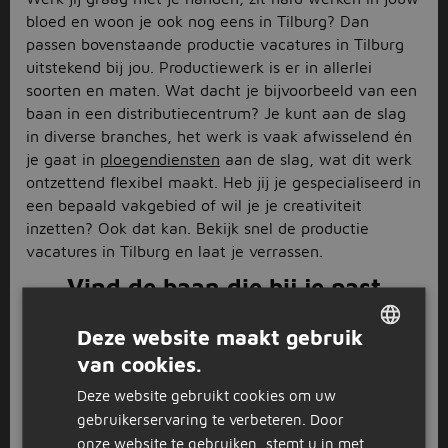
bloed en woon je ook nog eens in Tilburg? Dan
passen bovenstaande productie vacatures in Tilburg
uitstekend bij jou. Productiewerk is er in allerlei
soorten en maten. Wat dacht je bijvoorbeeld van een
baan in een distributiecentrum? Je kunt aan de slag
in diverse branches, het werk is vaak afwisselend én
je gaat in
ploegendiensten
aan de slag, wat dit werk
ontzettend flexibel maakt. Heb jij je gespecialiseerd in
een bepaald vakgebied of wil je je creativiteit
inzetten? Ook dat kan. Bekijk snel de productie
vacatures in Tilburg en laat je verrassen.
Vind de baan die bij je past
Met de productie vacatures in Tilburg kun je
Deze website maakt gebruik
verschillende kanten op. Denk niet alleen aan banen
van cookies.
DUTCH
in een grote productiehal, zoals
inpakker
,
machine
Deze website gebruikt cookies om uw
operator
of
productiemedewerker
, maar ook aan
GERMAN
werk dat een bepaalde specialisatie vereist. Neem
gebruikerservaring te verbeteren. Door
bijvoorbeeld banen als
meubelmaker
,
banketbakker
of
onze website te gebruiken, stemt u in met