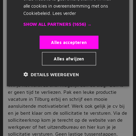
fietsenmaker
. Voor elk van deze functies dien je een
alle cookies in overeenstemming met ons
andere achtergrond en opleiding te hebben, wat het
Cookiebeleid.
Lees verder
lastig kan maken om een productie vacature in
SHOW ALL PARTNERS
(1656) →
Tilburg te vinden die past bij jou. Om dit wat
makkelijker te maken gebruik je de filteropties aan de
linkerkant van de pagina. Of vul bovenaan in de
Alles accepteren
zoekbalk in naar welke functie jij op zoek bent, dan
zie je direct wat jouw mogelijkheden zijn.
Alles afwijzen
Snel en eenvoudig solliciteren via
Jobbird
DETAILS WEERGEVEN
Wil je het liefst zo snel mogelijk aan de slag? Dan is
er geen tijd te verliezen. Pak een leuke productie
vacature in Tilburg erbij en schrijf een mooie
aansluitende motivatiebrief. Werk ook gelijk je cv bij
en je bent klaar om de sollicitatie te versturen. Via de
solliciteerknop kom je terecht op de website van de
werkgever of het uitzendbureau en hier kun je je
sollicitatie versturen. Geen lastige tussenstappen,