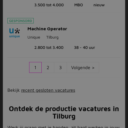
3.500 tot 4.000
MBO
nieuw
GESPONSORD
Machine Operator
Unique
Tilburg
2.800 tot 3.400
38 - 40 uur
1
2
3
Volgende >
Bekijk
recent gesloten vacatures
Ontdek de productie vacatures in
Tilburg
Werk jij graag met je handen, zit hard werken in jouw