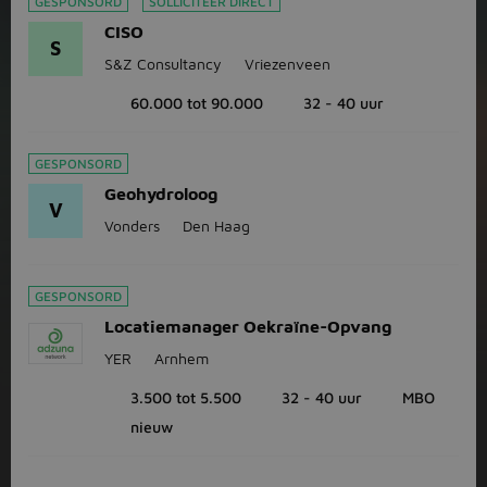
GESPONSORD
SOLLICITEER DIRECT
CISO
S
S&Z Consultancy
Vriezenveen
60.000 tot 90.000
32 - 40 uur
GESPONSORD
Geohydroloog
V
Vonders
Den Haag
GESPONSORD
Locatiemanager Oekraïne-Opvang
YER
Arnhem
3.500 tot 5.500
32 - 40 uur
MBO
nieuw