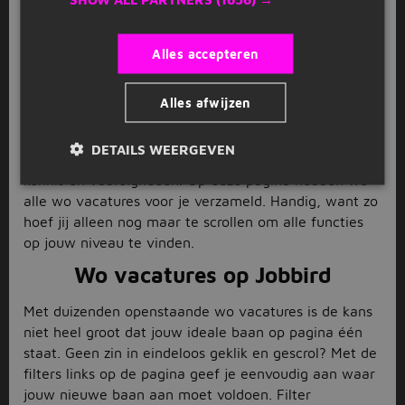
je jouw nieuwe baan tussen de duizenden
openstaande wo vacatures op Jobbird vindt. Het is
Alles accepteren
logisch dat je bij het zoeken van een nieuwe baan
niet alleen op basis van beroepsgroep en
dienstverband selecteert, maar ook kijkt naar het
Alles afwijzen
benodigde opleidingsniveau voor een bepaalde
functie. Zo is de kans het grootst dat een functie
DETAILS WEERGEVEN
uitdagend genoeg voor je is en aansluit op jouw
kennis en vaardigheden. Op deze pagina hebben we
alle wo vacatures voor je verzameld. Handig, want zo
hoef jij alleen nog maar te scrollen om alle functies
op jouw niveau te vinden.
Wo vacatures op Jobbird
Met duizenden openstaande wo vacatures is de kans
niet heel groot dat jouw ideale baan op pagina één
staat. Geen zin in eindeloos geklik en gescrol? Met de
filters links op de pagina geef je eenvoudig aan waar
jouw nieuwe baan aan moet voldoen. Filter