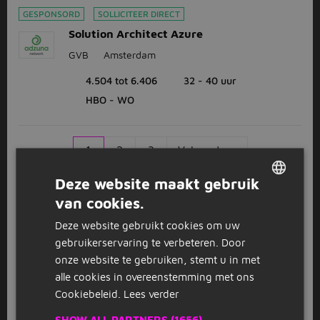
GESPONSORD
SOLLICITEER DIRECT
Solution Architect Azure
GVB
Amsterdam
4.504 tot 6.406
32 - 40 uur
HBO - WO
1
2
3
Volgende >
Deze website maakt gebruik
van cookies.
DUTCH
Bekijk
recent gesloten vacatures
Deze website gebruikt cookies om uw
GERMAN
gebruikerservaring te verbeteren. Door
Werk op wo-niveau
onze website te gebruiken, stemt u in met
alle cookies in overeenstemming met ons
Net afgestudeerd aan een universiteit en nu op zoek
Cookiebeleid.
Lees verder
naar een passende startersfunctie? Of ben je toe aan
een nieuwe uitdaging op jouw niveau? Grote kans dat
SHOW ALL PARTNERS
(1656) →