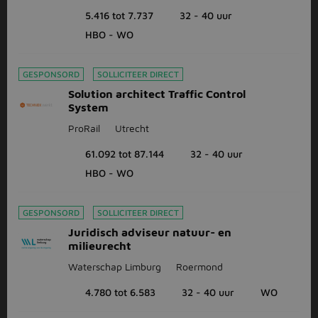
5.416 tot 7.737
32 - 40 uur
HBO - WO
GESPONSORD
SOLLICITEER DIRECT
Solution architect Traffic Control
System
ProRail
Utrecht
61.092 tot 87.144
32 - 40 uur
HBO - WO
GESPONSORD
SOLLICITEER DIRECT
Juridisch adviseur natuur- en
milieurecht
Waterschap Limburg
Roermond
4.780 tot 6.583
32 - 40 uur
WO