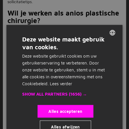
sollicitatietips.
Wil je werken als anios plastische
chirurgie?
Als je een baan zoekt als anios plastische chirurgie begint je
zoektocht bij Jobbird. Bekijk hier onze 0 anios plastische
Deze website maakt gebruik
chirurgie vacatures.
van cookies.
DUTCH
0 anios plastische chirurgie
Deze website gebruikt cookies om uw
GERMAN
vacatures.
gebruikerservaring te verbeteren. Door
onze website te gebruiken, stemt u in met
Jobbird heeft 0 vacatures voor de functie anios plastische
chirurgie. Zoek jij een nieuwe uitdaging of een toffe eerste
alle cookies in overeenstemming met ons
baan? Bekijk dan hier onze anios plastische chirurgie
Cookiebeleid.
Lees verder
vacatures.
SHOW ALL PARTNERS
(1656) →
Waar kan ik werken als anios
plastische chirurgie?
Alles accepteren
Jobbird heeft vacatures voor anios plastische chirurgie door
het hele land. Zo kun je zoeken naar banen bij jou in de buurt,
Alles afwijzen
of binnen een radius van 5, 10, 30 of 50 km.