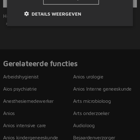
DETAILS WEERGEVEN
Home
Beroepsgroepen
Zorg en medisch
Anios plastische chirurgie
Gerelateerde functies
Arbeidshygienist
Anios urologie
Aios psychiatrie
Anios Interne geneeskunde
Anesthesiemedewerker
Arts microbioloog
Anios
Arts onderzoeker
Anios intensive care
Audioloog
Anios kindergeneeskunde
Bejaardenverzorger