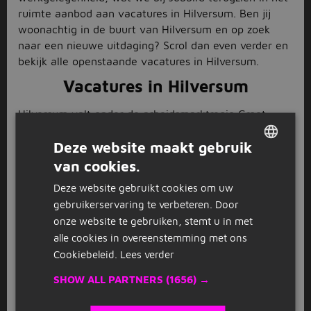
ruimte aanbod aan vacatures in Hilversum. Ben jij
woonachtig in de buurt van Hilversum en op zoek
naar een nieuwe uitdaging? Scrol dan even verder en
bekijk alle openstaande vacatures in Hilversum.
Vacatures in Hilversum
Hilversum valt onder de arbeidsmarktregio Groot-
Amsterdam, waar er vooral veel werkgelegenheid is
Deze website maakt gebruik
in de dienstverlenende en verzorgende beroepen,
technische beroepen, industrie beroepen en
van cookies.
DUTCH
economisch-administratieve beroepen. Hier zijn dan
Deze website gebruikt cookies om uw
GERMAN
ook bij Jobbird veel openstaande vacatures in
gebruikerservaring te verbeteren. Door
Hilversum voor te vinden. Natuurlijk hebben we ook
onze website te gebruiken, stemt u in met
voor andere sectoren genoeg beschikbare functies,
alle cookies in overeenstemming met ons
doordat wij samenwerken met verschillende
Cookiebeleid.
Lees verder
uitzendbureaus in Hilversum. Zo houden we ons
aanbod divers en actueel, en heb jij je droombaan zo
SHOW ALL PARTNERS
(1656) →
gevonden.