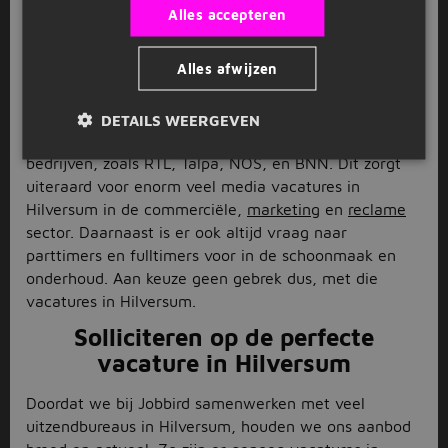
Mediapark Hilversum: het
Alles accepteren
mediahart van Nederland
Alles afwijzen
Hilversum is hét mediahart van Nederland. Nergens
in ons land zitten zoveel publieke en commerciële
radio- en televisieomroepen als in deze stad. Je vindt
DETAILS WEERGEVEN
hier zowel kleine bedrijven en startups als grote
bedrijven, zoals RTL, Talpa, NOS, en BNN. Dit zorgt
uiteraard voor enorm veel media vacatures in
Hilversum in de commerciële,
marketing
en
reclame
sector. Daarnaast is er ook altijd vraag naar
parttimers en fulltimers voor in de schoonmaak en
onderhoud. Aan keuze geen gebrek dus, met die
vacatures in Hilversum.
Solliciteren op de perfecte
vacature in Hilversum
Doordat we bij Jobbird samenwerken met veel
uitzendbureaus in Hilversum, houden we ons aanbod