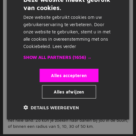
Wil je werken als medewerker
van cookies.
DUTCH
burgerzaken?
Deze website gebruikt cookies om uw
GERMAN
Als je een baan zoekt als medewerker burgerzaken begint je
gebruikerservaring te verbeteren. Door
zoektocht bij Jobbird. Bekijk hier onze 8 medewerker
onze website te gebruiken, stemt u in met
burgerzaken vacatures.
alle cookies in overeenstemming met ons
8 medewerker burgerzaken
Cookiebeleid.
Lees verder
vacatures.
SHOW ALL PARTNERS
(1656) →
Jobbird heeft 8 vacatures voor de functie medewerker
burgerzaken. Zoek jij een nieuwe uitdaging of een toffe
Alles accepteren
eerste baan? Bekijk dan hier onze medewerker burgerzaken
vacatures.
Alles afwijzen
Waar kan ik werken als
medewerker burgerzaken?
DETAILS WEERGEVEN
Jobbird heeft vacatures voor medewerker burgerzaken door
het hele land. Zo kun je zoeken naar banen bij jou in de buurt,
of binnen een radius van 5, 10, 30 of 50 km.