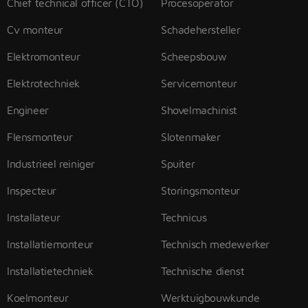
Chief technical officer (CTO)
Procesoperator
Cv monteur
Schadehersteller
Elektromonteur
Scheepsbouw
Elektrotechniek
Servicemonteur
Engineer
Shovelmachinist
Flensmonteur
Slotenmaker
Industrieel reiniger
Spuiter
Inspecteur
Storingsmonteur
Installateur
Technicus
Installatiemonteur
Technisch medewerker
Installatietechniek
Technische dienst
Koelmonteur
Werktuigbouwkunde