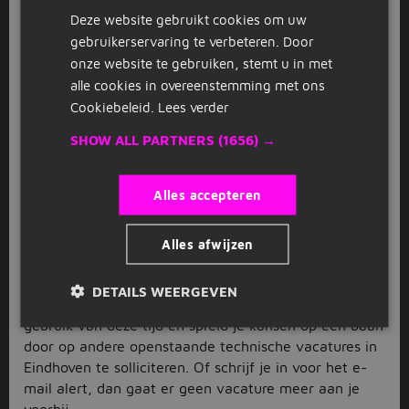
allerlei voertuigen. Met de
procesoperator
vacatures
Deze website gebruikt cookies om uw
in Eindhoven zorg jij er juist voor dat
GERMAN
gebruikerservaring te verbeteren. Door
geautomatiseerde processen soepel verlopen. Banen
onze website te gebruiken, stemt u in met
zoals deze en vele anderen vind je allemaal tussen de
technische vacatures in Eindhoven van Jobbird.
alle cookies in overeenstemming met ons
Cookiebeleid.
Lees verder
Binnen no-time werk in de
technische sector in Eindhoven
SHOW ALL PARTNERS
(1656) →
Een specifieke technische vacature in Eindhoven op
Alles accepteren
het oog? Solliciteer dan direct door op de
solliciteerknop te drukken. Vervolgens sturen wij je
door naar de website waar jij je persoonsgegevens,
Alles afwijzen
cv en motivatiebrief kunt achterlaten. Na het
indienen van je sollicitatie duurt het vaak enkele
DETAILS WEERGEVEN
dagen voordat je een reactie ontvangt. Maak slim
gebruik van deze tijd en spreid je kansen op een baan
door op andere openstaande technische vacatures in
Eindhoven te solliciteren. Of schrijf je in voor het e-
mail alert, dan gaat er geen vacature meer aan je