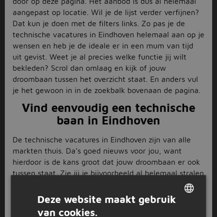
door op deze pagina. Het aanbod is dus al helemaal
aangepast op locatie. Wil je de lijst verder verfijnen?
Dat kun je doen met de filters links. Zo pas je de
technische vacatures in Eindhoven helemaal aan op je
wensen en heb je de ideale er in een mum van tijd
uit gevist. Weet je al precies welke functie jij wilt
bekleden? Scrol dan omlaag en kijk of jouw
droombaan tussen het overzicht staat. En anders vul
je het gewoon in in de zoekbalk bovenaan de pagina.
Vind eenvoudig een technische
baan in Eindhoven
De technische vacatures in Eindhoven zijn van alle
markten thuis. Da’s goed nieuws voor jou, want
hierdoor is de kans groot dat jouw droombaan er ook
tussen staat. Zie jij je bijvoorbeeld al helemaal stralen
met een van de vacatures voor
automonteur
in
Eindhoven? In deze functie ben jij verantwoordelijk
Deze website maakt gebruik
voor het controleren, onderhouden en repareren van
van cookies.
DUTCH