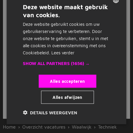
NS Onderhoudsmonteur
Deze website maakt gebruik
Technicum
Berkel-Enschot
(12 km)
van cookies.
DUTCH
2.800 tot 3.600
32 - 40 uur
Deze website gebruikt cookies om uw
GERMAN
gebruikerservaring te verbeteren. Door
GESPONSORD
onze website te gebruiken, stemt u in met
NS Monteur Mechatronica
alle cookies in overeenstemming met ons
Cookiebeleid.
Lees verder
Technicum
Tilburg
(14 km)
SHOW ALL PARTNERS
(1656) →
2.800 tot 3.600
36 - 40 uur
Alles accepteren
1
2
3
Volgende >
Alles afwijzen
Bekijk
recent gesloten vacatures
DETAILS WEERGEVEN
Home
Overzicht vacatures
Waalwijk
Techniek