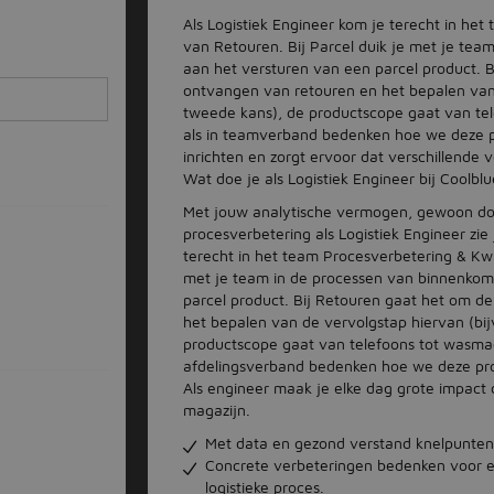
Als Logistiek Engineer kom je terecht in het
van Retouren. Bij Parcel duik je met je te
aan het versturen van een parcel product. 
ontvangen van retouren en het bepalen van d
tweede kans), de productscope gaat van tel
als in teamverband bedenken hoe we deze p
inrichten en zorgt ervoor dat verschillende
Wat doe je als Logistiek Engineer bij Coolbl
Met jouw analytische vermogen, gewoon doe
procesverbetering als Logistiek Engineer zie
terecht in het team Procesverbetering & Kwal
met je team in de processen van binnenkom
parcel product. Bij Retouren gaat het om 
het bepalen van de vervolgstap hiervan (bij
productscope gaat van telefoons tot wasmach
afdelingsverband bedenken hoe we deze proc
Als engineer maak je elke dag grote impact o
magazijn.
Met data en gezond verstand knelpunten 
Concrete verbeteringen bedenken voor een
logistieke proces.