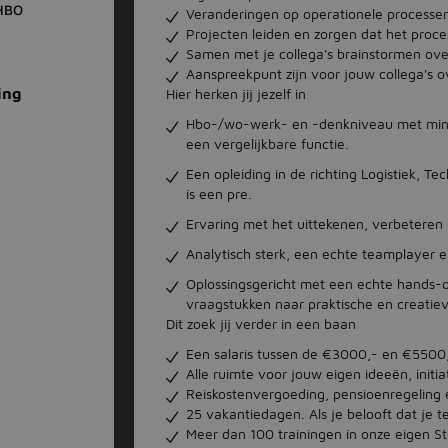
HBO
Veranderingen op operationele processen
Projecten leiden en zorgen dat het proce
Samen met je collega's brainstormen ove
Aanspreekpunt zijn voor jouw collega's o
ing
Hier herken jij jezelf in
Hbo-/wo-werk- en -denkniveau met minima
een vergelijkbare functie.
Een opleiding in de richting Logistiek, 
is een pre.
Ervaring met het uittekenen, verbeteren
Analytisch sterk, een echte teamplayer e
Oplossingsgericht met een echte hands-o
vraagstukken naar praktische en creatiev
Dit zoek jij verder in een baan
Een salaris tussen de €3000,- en €5500,
Alle ruimte voor jouw eigen ideeën, initi
Reiskostenvergoeding, pensioenregeling e
25 vakantiedagen. Als je belooft dat je 
Meer dan 100 trainingen in onze eigen St