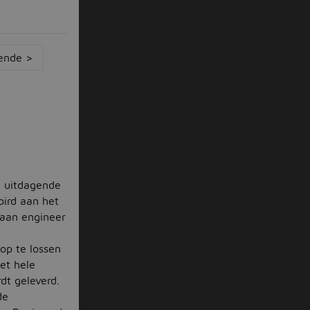
ende >
n uitdagende
bird aan het
 aan engineer
op te lossen
et hele
dt geleverd.
de