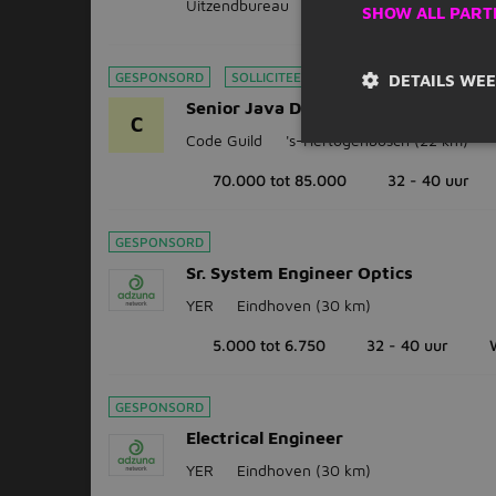
Uitzendbureau
Oirschot
(16 km)
SHOW ALL PART
GESPONSORD
SOLLICITEER DIRECT
DETAILS WE
Senior Java Developer Den Bosch
C
Code Guild
's-Hertogenbosch
(22 km)
70.000 tot 85.000
32 - 40 uur
GESPONSORD
Sr. System Engineer Optics
YER
Eindhoven
(30 km)
5.000 tot 6.750
32 - 40 uur
GESPONSORD
Electrical Engineer
YER
Eindhoven
(30 km)