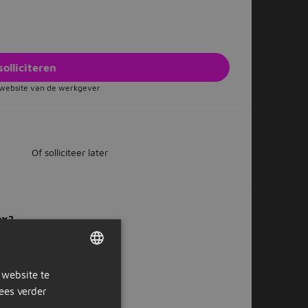
solliciteren
e website van de werkgever
Of solliciteer later
ox?
 website te
DUTCH
ees verder
GERMAN