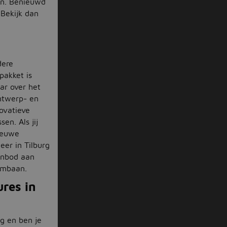
en. Benieuwd
 Bekijk dan
dere
pakket is
ar over het
ntwerp- en
ovatieve
en. Als jij
ieuwe
eer in Tilburg
aanbod aan
ombaan.
ures in
rg en ben je