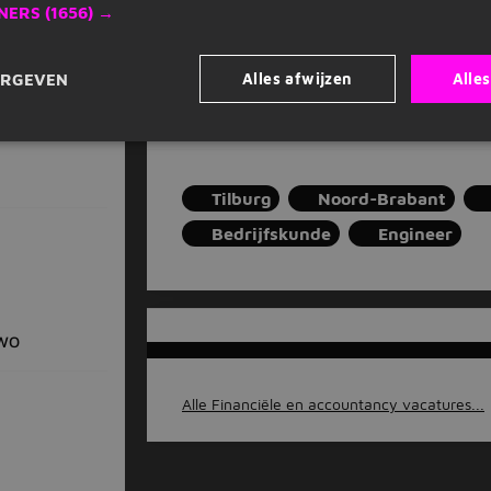
Vul je e-mailadres in
NERS
(1656) →
Alles afwijzen
Alle
ERGEVEN
Job alert instellen
Tilburg
Noord-Brabant
Bedrijfskunde
Engineer
WO
Alle Financiële en accountancy vacatures...