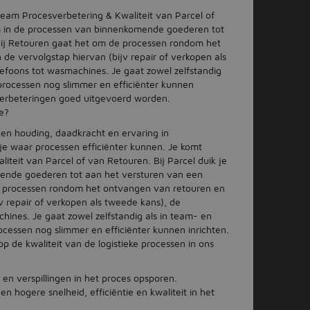
 team Procesverbetering & Kwaliteit van Parcel of
am in de processen van binnenkomende goederen tot
Bij Retouren gaat het om de processen rondom het
e vervolgstap hiervan (bijv repair of verkopen als
efoons tot wasmachines. Je gaat zowel zelfstandig
rocessen nog slimmer en efficiënter kunnen
 verbeteringen goed uitgevoerd worden.
ue?
n houding, daadkracht en ervaring in
 je waar processen efficiënter kunnen. Je komt
iteit van Parcel of van Retouren. Bij Parcel duik je
ende goederen tot aan het versturen van een
de processen rondom het ontvangen van retouren en
v repair of verkopen als tweede kans), de
ines. Je gaat zowel zelfstandig als in team- en
essen nog slimmer en efficiënter kunnen inrichten.
p de kwaliteit van de logistieke processen in ons
en verspillingen in het proces opsporen.
 hogere snelheid, efficiëntie en kwaliteit in het