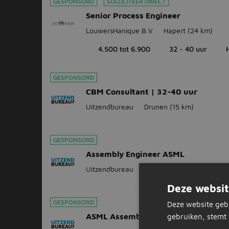
GESPONSORD
SOLLICITEER DIRECT
Senior Process Engineer
LouwersHanique B.V
Hapert
(24 km)
4.500 tot 6.900
32 - 40 uur
GESPONSORD
CBM Consultant | 32-40 uur
Uitzendbureau
Drunen
(15 km)
GESPONSORD
Assembly Engineer ASML
Uitzendbureau
Oirschot
(16 km)
Deze websit
GESPONSORD
Deze website geb
ASML Assembly Engineer
gebruiken, stemt 