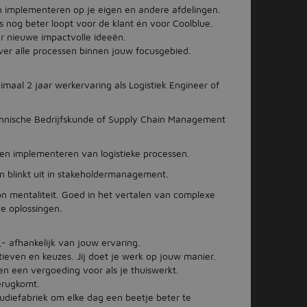
 implementeren op je eigen en andere afdelingen.
s nog beter loopt voor de klant én voor Coolblue.
r nieuwe impactvolle ideeën.
ver alle processen binnen jouw focusgebied.
al 2 jaar werkervaring als Logistiek Engineer of
Technische Bedrijfskunde of Supply Chain Management
 en implementeren van logistieke processen.
n blinkt uit in stakeholdermanagement.
n mentaliteit. Goed in het vertalen van complexe
e oplossingen.
- afhankelijk van jouw ervaring.
atieven en keuzes. Jij doet je werk op jouw manier.
n een vergoeding voor als je thuiswerkt.
terugkomt.
udiefabriek om elke dag een beetje beter te