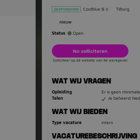
Coolblue B.V.
Tilburg
GESPONSORD
nieuw
Status
Open
Nu solliciteren
Solliciteer op de website van de werkgever
WAT WIJ VRAGEN
Opleiding
Er is geen minimale
Talen
Je beheerst Ned
WAT WIJ BIEDEN
Type vacature
intern
VACATUREBESCHRIJVING