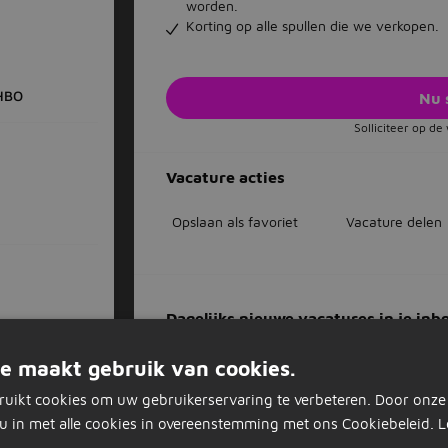
worden.
Korting op alle spullen die we verkopen.
HBO
Nu 
Solliciteer op d
Vacature acties
Opslaan als favoriet
Vacature delen
Dagelijks nieuwe vacatures in je inb
Mis nooit een vacature
e maakt gebruik van cookies.
Op basis van jouw voorkeuren
Zet stop wanneer je wilt
ruikt cookies om uw gebruikerservaring te verbeteren. Door onze
engineer, tilburg, 25 km
u in met alle cookies in overeenstemming met ons Cookiebeleid.
L