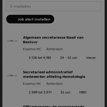
Job alert instellen
Algemeen secretaresse Raad van
Bestuur
Erasmus MC
Rotterdam
3.126 tot 4.182
24 - 32 uur
nieuw
Secretarieel administratief
medewerker afdeling Hematologie
Erasmus MC
Rotterdam
2.599 tot 3.571
32 uur
MBO
Officemanager; de organiserende