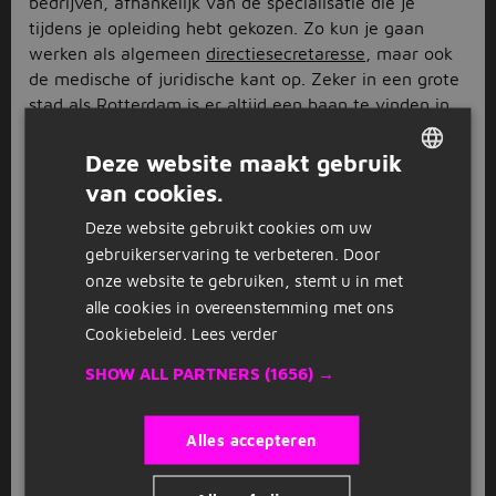
bedrijven, afhankelijk van de specialisatie die je
tijdens je opleiding hebt gekozen. Zo kun je gaan
werken als algemeen
directiesecretaresse
, maar ook
de medische of juridische kant op. Zeker in een grote
stad als Rotterdam is er altijd een baan te vinden in
de richting die jou aanspreekt. Er zijn bijvoorbeeld
vacatures voor secretaresse in Rotterdam te vinden
Deze website maakt gebruik
bij ziekenhuizen, advocatenkantoren, op juridische
van cookies.
DUTCH
afdelingen en bij de overheid. Zo hebben de
Deze website gebruikt cookies om uw
vacatures voor secretaresse in Rotterdam voor ieder
GERMAN
gebruikerservaring te verbeteren. Door
wat wils.
onze website te gebruiken, stemt u in met
Vind jouw baan als secretaresse
alle cookies in overeenstemming met ons
in Rotterdam via Jobbird
Cookiebeleid.
Lees verder
Heb je een interessante vacature voor secretaresse in
SHOW ALL PARTNERS
(1656) →
Rotterdam gevonden? Zorg ervoor dat jij die baan
krijgt door vandaag nog te solliciteren via Jobbird.
Alles accepteren
Voeg een recent cv toe (tips voor een sterk cv vind je
hier
), schrijf een pakkende motivatiebrief en verstuur