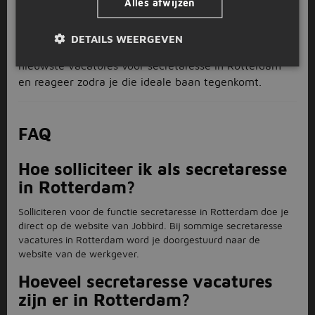
je sollicitatie met slechts één klik op de knop. Zit je
Alles afwijzen
nog in de oriënterende fase? Je kunt bij Jobbird
natuurlijk solliciteren wanneer jou dat uitkomt. Stel
DETAILS WEERGEVEN
een e-mail alert in om op de hoogte te blijven van de
nieuwste vacatures voor secretaresse in Rotterdam
en reageer zodra je die ideale baan tegenkomt.
FAQ
Hoe solliciteer ik als secretaresse
in Rotterdam?
Solliciteren voor de functie secretaresse in Rotterdam doe je
direct op de website van Jobbird. Bij sommige secretaresse
vacatures in Rotterdam word je doorgestuurd naar de
website van de werkgever.
Hoeveel secretaresse vacatures
zijn er in Rotterdam?