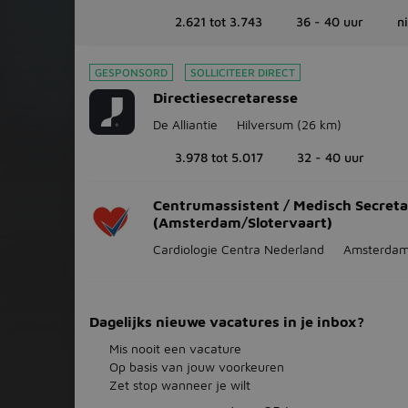
2.621 tot 3.743
36 - 40 uur
n
GESPONSORD
SOLLICITEER DIRECT
Directiesecretaresse
De Alliantie
Hilversum
(26 km)
3.978 tot 5.017
32 - 40 uur
Centrumassistent / Medisch Secreta
(Amsterdam/Slotervaart)
Cardiologie Centra Nederland
Amsterda
Dagelijks nieuwe vacatures in je inbox?
Mis nooit een vacature
Op basis van jouw voorkeuren
Zet stop wanneer je wilt