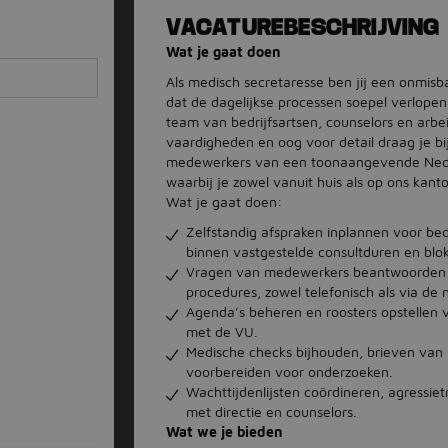
VACATUREBESCHRIJVING
Wat je gaat doen
Als medisch secretaresse ben jij een onmisb
dat de dagelijkse processen soepel verlopen 
team van bedrijfsartsen, counselors en arb
vaardigheden en oog voor detail draag je b
medewerkers van een toonaangevende Neder
waarbij je zowel vanuit huis als op ons kan
Wat je gaat doen:
Zelfstandig afspraken inplannen voor bed
binnen vastgestelde consultduren en blok
Vragen van medewerkers beantwoorden o
procedures, zowel telefonisch als via de 
Agenda’s beheren en roosters opstellen v
met de VU.
Medische checks bijhouden, brieven van
voorbereiden voor onderzoeken.
Wachttijdenlijsten coördineren, agressiet
met directie en counselors.
Wat we je bieden