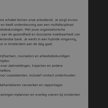
are schakel binnen onze arbodienst. Je zorgt ervoor
en biedt ondersteuning aan een multidisciplinair
eidsdeskundigen. Met jouw organisatorische
ij aan de gezondheid en duurzame inzetbaarheid van
landse bank. Je werkt in een hybride omgeving,
toor in Amsterdam aan de slag gaat.
rijfsartsen, counselors en arbeidsdeskundigen
tijden.
ver ziekmeldingen, trajecten en andere
mailbox.
oor coassistenten, inclusief contact onderhouden
 behandelaren verwerken en rapportages
rainingen inplannen en overleg voeren bij incidenten