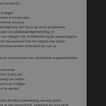
d (schaal 5).
.
 4 dagen.
ntoor in Amsterdam.
interne scholing.
erkomgeving met focus op werk-privébalans.
ncipe van gelijkwaardige beloning; je
e van collega's die rechtstreeks bij de opdrachtgever
rloon bijvoorbeeld ook het aantal vrije dagen,
oncomponenten onderdeel zijn van je
sch secretaresse met uitstekende organisatorische
cretaresse.
ter is een pré.
ning van artsen.
eld over 4 dagen.
am te werken.
3 een dochteronderneming van een grote
erk je aan gezondheid, veiligheid en duurzame