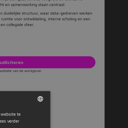
acht en samenwerking staan centraal.
een duidelijke structuur, waar data-gedreven werken
s ruimte voor ontwikkeling, interne scholing en een
n collegiale sfeer.
solliciteren
e website van de werkgever
Of solliciteer later
 website te
DUTCH
ees verder
GERMAN
ox?