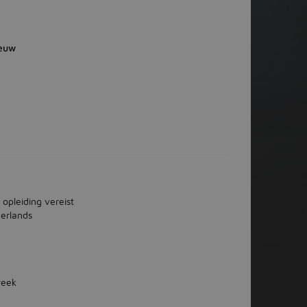
euw
 opleiding vereist
erlands
3
week