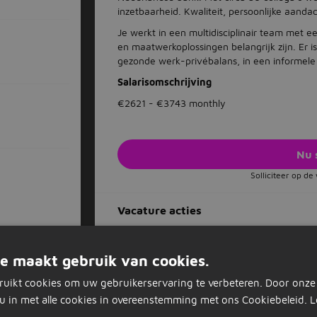
inzetbaarheid. Kwaliteit, persoonlijke aand
Je werkt in een multidisciplinair team met 
en maatwerkoplossingen belangrijk zijn. Er i
gezonde werk-privébalans, in een informele e
Salarisomschrijving
€2621 - €3743 monthly
Nu 
Solliciteer op d
Vacature acties
Opslaan als favoriet
Vacature delen
e maakt gebruik van cookies.
ruikt cookies om uw gebruikerservaring te verbeteren. Door onze
u in met alle cookies in overeenstemming met ons Cookiebeleid.
L
Dagelijks nieuwe vacatures in je inb
t