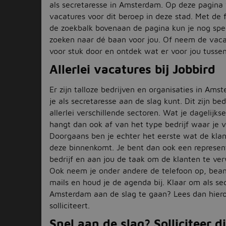
als secretaresse in Amsterdam. Op deze pagina v
vacatures voor dit beroep in deze stad. Met de fi
de zoekbalk bovenaan de pagina kun je nog spec
zoeken naar dé baan voor jou. Of neem de vaca
voor stuk door en ontdek wat er voor jou tussen
Allerlei vacatures bij Jobbird
Er zijn talloze bedrijven en organisaties in Am
je als secretaresse aan de slag kunt. Dit zijn bed
allerlei verschillende sectoren. Wat je dagelijkse
hangt dan ook af van het type bedrijf waar je v
Doorgaans ben je echter het eerste wat de klant
deze binnenkomt. Je bent dan ook een represen
bedrijf en aan jou de taak om de klanten te ve
Ook neem je onder andere de telefoon op, bean
mails en houd je de agenda bij. Klaar om als sec
Amsterdam aan de slag te gaan? Lees dan hiero
solliciteert.
Snel aan de slag? Solliciteer d