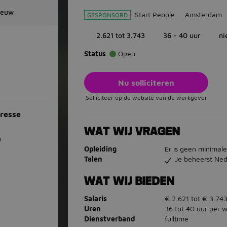
ieuw
Start People
Amsterdam
GESPONSORD
2.621 tot 3.743
36 - 40 uur
ni
Status
Open
Nu solliciteren
Solliciteer op de website van de werkgever
resse
WAT WIJ VRAGEN
m
Opleiding
Er is geen minimale
Talen
Je beheerst Ned
WAT WIJ BIEDEN
Salaris
€ 2.621 tot € 3.74
Uren
36 tot 40 uur per 
Dienstverband
fulltime