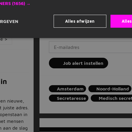
NERS
(1656) →
Mis nooit een vacature
Op basis van jouw voorkeuren
Zet stop wanneer je wilt
Alles afwijzen
Alle
ERGEVEN
secretaresse, amsterdam, 25 km
Vul je e-mailadres in
e >
Job alert instellen
 in
Amsterdam
Noord-Holland
Secretaresse
Medisch secre
een nieuwe,
 juiste adres.
 openstaan in
 met mensen
n aan de slag