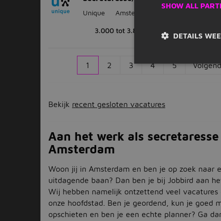
SHOW ALL PART
Unique
Amstelveen
(8 km)
3.000 tot 3.800
32 - 40 uur
DETAILS WE
1
2
3
4
5
Volgend
Bekijk
recent gesloten vacatures
Aan het werk als secretaresse
Amsterdam
Woon jij in Amsterdam en ben je op zoek naar 
uitdagende baan? Dan ben je bij Jobbird aan het
Wij hebben namelijk ontzettend veel vacatures
onze hoofdstad. Ben je geordend, kun je goed
opschieten en ben je een echte planner? Ga da