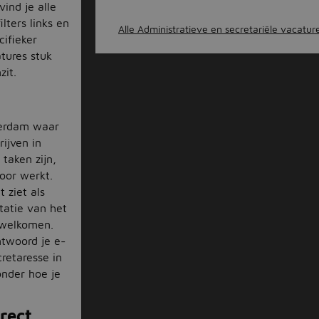
ind je alle
lters links en
Alle Administratieve en secretariële vacature
ifieker
tures stuk
zit.
sterdam waar
rijven in
 taken zijn,
oor werkt.
 ziet als
tatie van het
rwelkomen.
twoord je e-
retaresse in
nder hoe je
irect