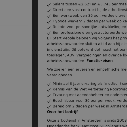
Salaris tussen €2.621 en €3.743 per maan
Direct een vast contract bij de arbodienst
Een werkweek van 36 uur, verdeeld over
Hybride werken: 2 dagen per week op ka
Ruimte voor persoonlijke ontwikkeling en 
Een professionele en gestructureerde w
Bij Start People belonen wij volgens het pri
arbeidsvoorwaarden sluiten altijd aan bij di
in dienst zijn. Dit betekent dat naast het uu
toeslagen, ADV-vergoedingen en overige lo
arbeidsvoorwaarden.
Functie-eisen
We zoeken een ervaren en empathische medi
vaardigheden.
Minimaal 3 jaar ervaring als (medisch) se
Kennis van de Wet verbetering Poortwach
Ervaring met agendabeheer en ondersteu
Beschikbaar voor 36 uur per week, verde
Bereid om 2 dagen per week in Amsterd
Over het bedrijf
Onze arbodienst in Amsterdam is sinds 200
Nederlandse bank. Met circa 50 collega’s w