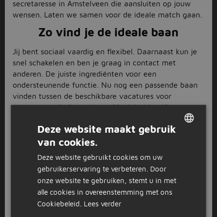
secretaresse in Amstelveen die aansluiten op jouw
wensen. Laten we samen voor de ideale match gaan.
Zo vind je de ideale baan
Jij bent sociaal vaardig en flexibel. Daarnaast kun je
snel schakelen en ben je graag in contact met
anderen. De juiste ingrediënten voor een
ondersteunende functie. Nu nog een passende baan
vinden tussen de beschikbare vacatures voor
secretaresse in Amstelveen. Maak het jezelf
gemakkelijk door gebruik te maken van het
Deze website maakt gebruik
filtermenu aan de linkerkant van je scherm. Hier kun
van cookies.
je jouw voorkeuren aanvinken. Wil je fulltime aan de
DUTCH
slag of ben je alleen beschikbaar in de ochtenduren?
Deze website gebruikt cookies om uw
GERMAN
Er is heel veel mogelijk. Zo heb je ook de
gebruikerservaring te verbeteren. Door
mogelijkheid om jouw zoekopdracht uit te breiden.
onze website te gebruiken, stemt u in met
Heb je wel eens gedacht aan een functie als
alle cookies in overeenstemming met ons
receptioniste of administratief medewerker? Naast de
Cookiebeleid.
Lees verder
vacatures voor secretaresse in Amstelveen, vind je