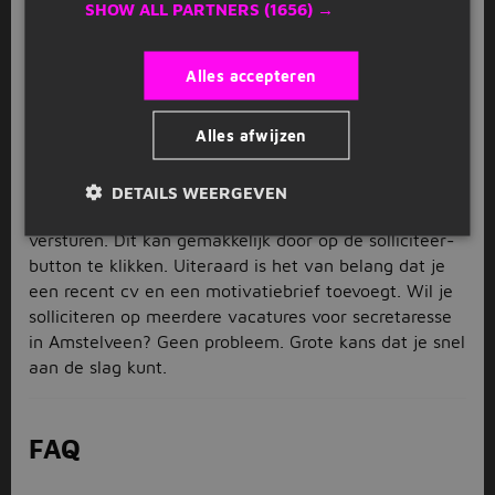
via Jobbird veel andere interessante mogelijkheden.
SHOW ALL PARTNERS
(1656) →
Laat van je horen
Alles accepteren
Heb je een interessante uitdaging gevonden tussen de
vacatures voor secretaresse in Amstelveen of ben je
Alles afwijzen
juist enthousiast geworden over een andere functie?
Dan ben je slechts een paar stappen verwijderd van
het eerste contact met jouw potentiële nieuwe
DETAILS WEERGEVEN
werkgever. Laat van je horen door jouw sollicitatie te
versturen. Dit kan gemakkelijk door op de solliciteer-
button te klikken. Uiteraard is het van belang dat je
een recent cv en een motivatiebrief toevoegt. Wil je
solliciteren op meerdere vacatures voor secretaresse
in Amstelveen? Geen probleem. Grote kans dat je snel
aan de slag kunt.
FAQ