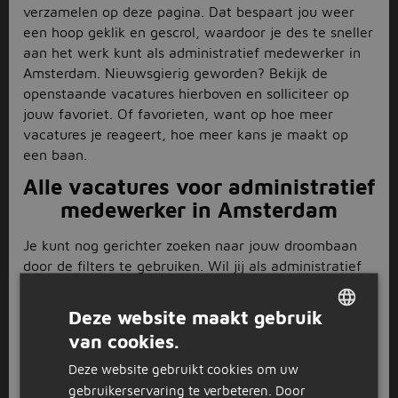
verzamelen op deze pagina. Dat bespaart jou weer
een hoop geklik en gescrol, waardoor je des te sneller
aan het werk kunt als administratief medewerker in
Amsterdam. Nieuwsgierig geworden? Bekijk de
openstaande vacatures hierboven en solliciteer op
jouw favoriet. Of favorieten, want op hoe meer
vacatures je reageert, hoe meer kans je maakt op
een baan.
Alle vacatures voor administratief
medewerker in Amsterdam
Je kunt nog gerichter zoeken naar jouw droombaan
door de filters te gebruiken. Wil jij als administratief
medewerker in Amsterdam parttime of fulltime je
geld verdienen? Geef het links aan en krijg alleen de
Deze website maakt gebruik
vacatures in het door jou gewenste dienstverband te
van cookies.
DUTCH
zien. Op de fiets naar werk? Vul bovenaan de pagina
jouw postcode in en bekijk de vacatures bij jou in de
Deze website gebruikt cookies om uw
GERMAN
buurt. Je kunt bijvoorbeeld aan de slag als financieel
gebruikerservaring te verbeteren. Door