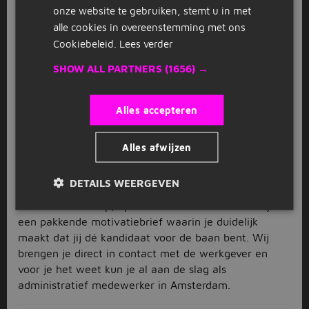
administratief medewerker in Amsterdam of je
onze website te gebruiken, stemt u in met
richten op de klantenservice met een baan bij de
alle cookies in overeenstemming met ons
gemeente. De vacatures van Jobbird zijn van alle
Cookiebeleid.
Lees verder
markten thuis, dus geef precies aan waar jij naar op
SHOW ALL PARTNERS
(1656) →
zoek bent en wij helpen je het te vinden.
Eenvoudig solliciteren met
Alles accepteren
Jobbird
Heb jij een leuke vacature voor administratief
Alles afwijzen
medewerker in Amsterdam gevonden? Wacht dan
niet langer en solliciteer direct, voordat iemand
DETAILS WEERGEVEN
anders er met jouw droombaan vandoor gaat. Klik op
de solliciteer-knop, upload een recent cv en schrijf
een pakkende motivatiebrief waarin je duidelijk
maakt dat jij dé kandidaat voor de baan bent. Wij
brengen je direct in contact met de werkgever en
voor je het weet kun je al aan de slag als
administratief medewerker in Amsterdam.