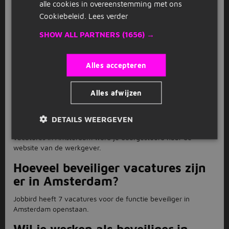
alle cookies in overeenstemming met ons
beveiliger. Solliciteer gemakkelijk via Jobbird en start
Cookiebeleid.
Lees verder
binnenkort met jouw nieuwe uitdaging.
SHOW ALL PARTNERS
(1656) →
FAQ
Alles accepteren
Hoe solliciteer ik als beveiliger in
Alles afwijzen
Amsterdam?
Solliciteren voor de functie beveiliger in Amsterdam doe je
DETAILS WEERGEVEN
direct op de website van Jobbird. Bij sommige beveiliger
vacatures in Amsterdam word je doorgestuurd naar de
website van de werkgever.
Hoeveel beveiliger vacatures zijn
er in Amsterdam?
Jobbird heeft 7 vacatures voor de functie beveiliger in
Amsterdam openstaan.