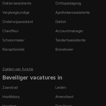
Doktersassistente
Orthopedagoog
Verpleegkundige
Apothekersassistente
Onderwijsassistent
Diëtist
Chauffeur
Accountmanager
Schoonmaker
Tandartsassistente
Receptioniste
Brandweer
Zoeken per functie
Beveiliger vacatures in
Zaanstad
Leiden
Hoofddorp
Amersfoort
Haarlem
Den Haag