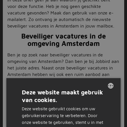
voor deze functie. Heb je nog geen geschikte
vacature gevonden? Maak dan gebruik van onze e-
mailalert. Zo ontvang je automatisch de nieuwste
beveiliger vacatures in Amsterdam in jouw mailbox.
Beveiliger vacatures in de
omgeving Amsterdam
Ben je op zoek naar beveiliger vacatures in de
omgeving van Amsterdam? Dan ben je bij Jobbird aan
het juiste adres. Naast onze beveiliger vacatures in
Amsterdam hebben wij ook een ruim aanbod aan
vacatures in andere steden en regio's. Zoek je
bijvoorbeeld werk als beveiliger op Schiphol? Bekijk
Deze website maakt gebruik
dan eens onze
beveiliger vacatures op Schiphol
. Of
van cookies.
wil je liever werken in Zwolle of Rotterdam? Ook daar
DUTCH
hebben we diverse interessante vacatures
Deze website gebruikt cookies om uw
GERMAN
beschikbaar, bekijk daarom onze beveiliger vacatures
gebruikerservaring te verbeteren. Door
in
Zwolle
en beveiliger vacatures in
Rotterdam
. Met
onze website te gebruiken, stemt u in met
ons grote aanbod vind jij snel jouw ideale baan als