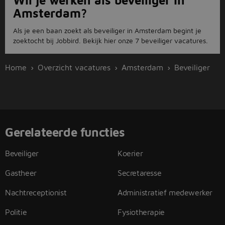
Wil je werken als beveiliger in
Amsterdam?
Als je een baan zoekt als beveiliger in Amsterdam begint je
zoektocht bij Jobbird. Bekijk hier onze 7 beveiliger vacatures.
Home
Overzicht vacatures
Amsterdam
Beveiliger
Gerelateerde functies
Beveiliger
Koerier
Gastheer
Secretaresse
Nachtreceptionist
Administratief medewerker
Politie
Fysiotherapie