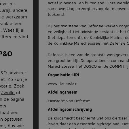
actief in binnen- en buitenland. Onze wereld
adviseur
samenwerking en zorgt ervoor dat mensen zic
uurlijk andere
toekomst.
n je werkzaam
 vaak alleen
Bij het ministerie van Defensie werken onge
 Weet jij al
en veiligheid. Het ministerie bestaat uit h
ilters en vind
(het departement), de Koninklijke Marine, d
de Koninklijke Marechaussee, het Defensi
 P&O
Defensie is een van de grootste werkgever
een groot bedrijf. De operationele commando'
Marechaussee, het DOSCO en de COMMIT lij
 P&O adviseur
Organisatie-URL
et. Zo kun je
www.defensie.nl
ocatie. Zoek
Afdelingsnaam
,
Zwolle
of
an de pagina
Ministerie van Defensie
ets
Afdelingsomschrijving
pload een
De krijgsmacht beschermt wat ons dierbaar
en opsturen
levert daar een essentiële bijdrage aan. 
er, dus wie