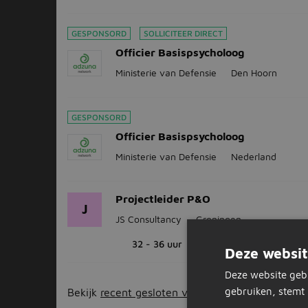
GESPONSORD
SOLLICITEER DIRECT
Officier Basispsycholoog
Ministerie van Defensie
Den Hoorn
GESPONSORD
Officier Basispsycholoog
Ministerie van Defensie
Nederland
Projectleider P&O
J
JS Consultancy
Groningen
32 - 36 uur
HBO
Deze websit
Deze website geb
gebruiken, stemt 
Bekijk
recent gesloten vacatures