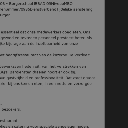
D 03 - Burgerschaal IBBAD 03NiveauMBO
urenummer78936Dienstverband​Tijdelijke aanstelling
Burger
is essentieel dat onze medewerkers goed eten. Ons
 gezond en tevreden personeel presteert beter. Als
jke bijdrage aan de inzetbaarheid van onze
 het bedrijfsrestaurant van de kazerne. Je verdeelt
ndewerkzaamheden uit, van het verstrekken van
BQ's. Bardiensten draaien hoort er ook bij.
 gastvrijheid en professionaliteit. Dat zorgt ervoor
ier bij ons komen eten, in een nette en verzorgde
t:
n bezoekers.
estaurant.
ties en catering voor speciale aangelegenheden.