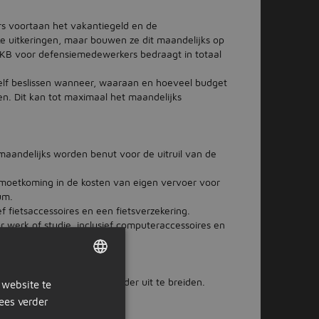
 voortaan het vakantiegeld en de
jke uitkeringen, maar bouwen ze dit maandelijks op
 IKB voor defensiemedewerkers bedraagt in totaal
lf beslissen wanneer, waaraan en hoeveel budget
eiten. Dit kan tot maximaal het maandelijks
maandelijks worden benut voor de uitruil van de
emoetkoming in de kosten van eigen vervoer voor
um.
ef fietsaccessoires en een fietsverzekering.
r werk of studie, inclusief computeraccessoires en
en fiets.
aten uitbetalen.
et IKB in de toekomst verder uit te breiden.
 website te
DUTCH
ees verder
GERMAN