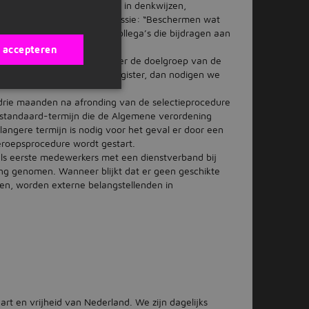
n veiligheid. Een diversiteit in denkwijzen,
 aan het behalen van onze missie: “Beschermen wat
kelijk op zoek naar nieuwe collega’s die bijdragen aan
s accepteren
 in dienst te nemen die onder de doelgroep van de
streerd in het doelgroepenregister, dan nodigen we
jk drie maanden na afronding van de selectieprocedure
e standaard-termijn die de Algemene verordening
angere termijn is nodig voor het geval er door een
eroepsprocedure wordt gestart.
ls eerste medewerkers met een dienstverband bij
ing genomen. Wanneer blijkt dat er geen geschikte
en, worden externe belangstellenden in
art en vrijheid van Nederland. We zijn dagelijks