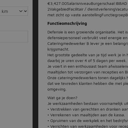
€3,427.00SalarisniveauBurgerschaal IBBA
2VakgebiedFacilitair / dienstverleningVacat
met zicht op vaste aanstelling​Functiegroep
Functieomschrijving
Defensie is een groeiende organisatie. Het 
defensiepersoneel verbruikt veel energie en
Cateringmedewerker B lever je een belangri
krijgsmacht.
Het grootste gedeelte van je tijd werk je in
daarbij je uren over 4 of 5 dagen per week.
Je voert in een enthousiast team afwissele
maaltijden tot verzorgen van recepties en B
Onze cateringmedewerkers tonen dagelijks hun
dat we tevreden klanten hebben die met plez
omgeving.
Wat ga je doen?
Je werkzaamheden bestaan voornamelijk ui
• Verstrekken van gerechten en dranken aa
• Verrekenen van maaltijden aan de kassa.
• Opruimen van de werkplek en het bedrijfsr
• Verrichten van werkzaamheden voor recep