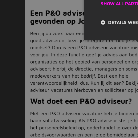
SHOW ALL PART
Een P&O adviseur vacature is 
gevonden op Jobbird
DETAILS WE
Ben jij op zoek naar een nieuwe uitdaging in d
goed adviseren, bezit je integriteit en heb je e
mindset? Dan is een P&O adviseur vacature mis
voor jou. In deze functie geef je advies aan bed
organisaties op het gebied van personeel en org
adviseert hierbij de directie, managers en soms
medewerkers van het bedrijf. Best een hele
verantwoordelijkheid, dus. Kun jij dit aan? Bek
adviseur vacatures hierboven en solliciteer op j
Wat doet een P&O adviseur?
Met een P&O adviseur vacature heb je binnen 
baan vol afwisseling. Als P&O adviseur stel je b
het personeelsbeleid op, onderhandel je over d
arbeidsvoorwaarden en ben je de bemiddelaar bi