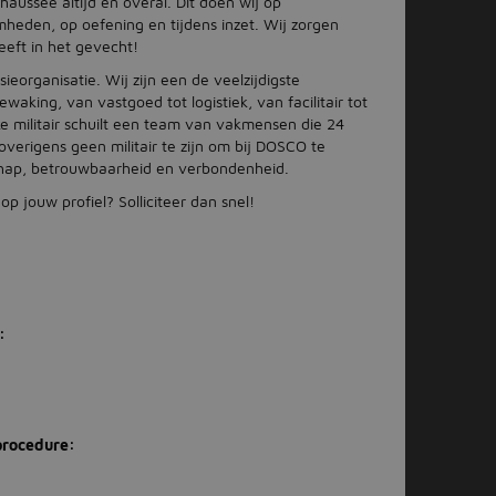
ussee altijd en overal. Dit doen wij op
mheden, op oefening en tijdens inzet. Wij zorgen
eeft in het gevecht!
ieorganisatie. Wij zijn een de veelzijdigste
aking, van vastgoed tot logistiek, van facilitair tot
ke militair schuilt een team van vakmensen die 24
verigens geen militair te zijn om bij DOSCO te
hap, betrouwbaarheid en verbondenheid.
op jouw profiel? Solliciteer dan snel!
:
procedure: