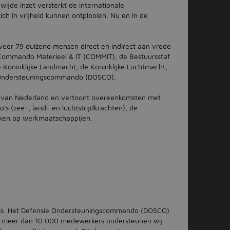
wijde inzet versterkt de internationale
h in vrijheid kunnen ontplooien. Nu en in de
veer 79 duizend mensen direct en indirect aan vrede
et Commando Materieel & IT (COMMIT), de Bestuursstaf
e Koninklijke Landmacht, de Koninklijke Luchtmacht,
e Ondersteuningscommando (DOSCO).
s van Nederland en vertoont overeenkomsten met
s (zee-, land- en luchtstrijdkrachten), de
ken op werkmaatschappijen.
 is. Het Defensie Ondersteuningscommando (DOSCO)
Met meer dan 10.000 medewerkers ondersteunen wij