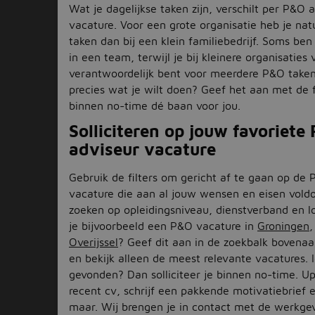
Wat je dagelijkse taken zijn, verschilt per P&O 
vacature. Voor een grote organisatie heb je nat
taken dan bij een klein familiebedrijf. Soms be
in een team, terwijl je bij kleinere organisaties
verantwoordelijk bent voor meerdere P&O taken.
precies wat je wilt doen? Geef het aan met de f
binnen no-time dé baan voor jou.
Solliciteren op jouw favoriete
adviseur vacature
Gebruik de filters om gericht af te gaan op de
vacature die aan al jouw wensen en eisen voldo
zoeken op opleidingsniveau, dienstverband en l
je bijvoorbeeld een P&O vacature in
Groningen
Overijssel
? Geef dit aan in de zoekbalk bovena
en bekijk alleen de meest relevante vacatures. I
gevonden? Dan solliciteer je binnen no-time. U
recent cv, schrijf een pakkende motivatiebrief 
maar. Wij brengen je in contact met de werkgev