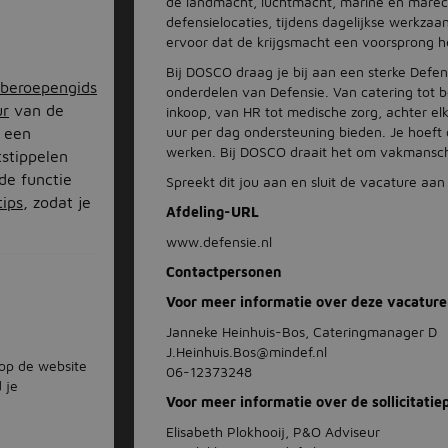
de landmacht, luchtmacht, marine en marecha
defensielocaties, tijdens dagelijkse werkzaa
ervoor dat de krijgsmacht een voorsprong h
Bij DOSCO draag je bij aan een sterke Defens
beroepengids
onderdelen van Defensie. Van catering tot bew
ur
van de
inkoop, van HR tot medische zorg, achter el
uur per dag ondersteuning bieden. Je hoeft o
k een
werken. Bij DOSCO draait het om vakmansc
itstippelen
 de functie
Spreekt dit jou aan en sluit de vacature aan 
tips
, zodat je
Afdeling-URL
www.defensie.nl
Contactpersonen
Voor meer informatie over deze vacature
Janneke Heinhuis-Bos, Cateringmanager D
J.Heinhuis.Bos@mindef.nl
 op de website
06-12373248
 je
Voor meer informatie over de sollicitatie
Elisabeth Plokhooij, P&O Adviseur