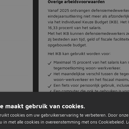
Overige arbeidsvoorwaarden
Vanaf 2025 ontvangen defensiemedewerkers
eindejaarsuitkering niet meer als afzonderli
via het Individueel Keuze Budget (IKB). Het
16,33 procent van het salaris.
Met het IKB kunnen defensiemedewerkers ze
zij besteden aan tijd, geld of fiscale facilit
opgebouwde budget.
Het IKB kan gebruikt worden voor:
Maximaal 15 procent van het salaris kan 
tegemoetkoming woon-werkverkeer.
Het maandelijkse verschil tussen de teg
woon-werkverkeer en het fiscaal maxim
Een fiets voor persoonlijk gebruik, inclusi
Een computer die ook te gebruiken is voo
een computerverzekering.
Een accu of elektrische onderdelen voor e
e maakt gebruik van cookies.
De betaling van de vakbondscontributie l
Defensie verwacht de mogelijkheden van h
ruikt cookies om uw gebruikerservaring te verbeteren. Door onze
u in met alle cookies in overeenstemming met ons Cookiebeleid.
L
Bijzonderheden