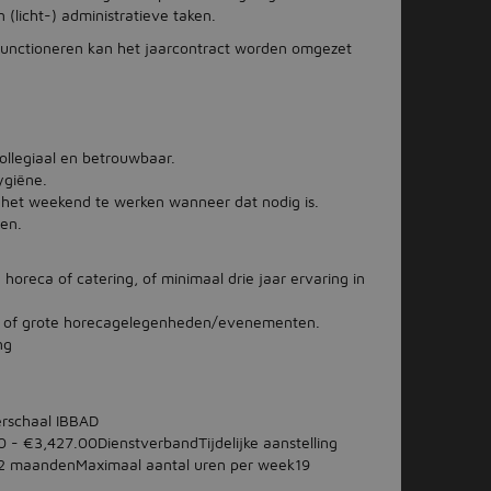
licht-) administratieve taken.
functioneren kan het jaarcontract worden omgezet
ollegiaal en betrouwbaar.
hygiëne.
in het weekend te werken wanneer dat nodig is.
gen.
horeca of catering, of minimaal drie jaar ervaring in
ring of grote horecagelegenheden/evenementen.
ng
erschaal IBBAD
 - €3,427.00DienstverbandTijdelijke aanstelling
ur12 maandenMaximaal aantal uren per week19