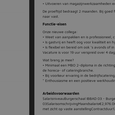
• Uitvoeren van magazijnwerkzaamheden en (
De proeftijd bedraagt 2 maanden. Bij goed 
naar vast.
Functie-eisen
Onze nieuwe collega:
• Weet van aanpakken en is professioneel, c
• Is gastvrij en heeft oog voor kwaliteit en 
• Is flexibel en bereid om ook ‘s avonds of 
Vacature is voor 19 uur verspreid over 4 da
Wat breng je mee?
• Minimaal een MBO 2-diploma in de richting 
de horeca- of cateringbranche.
• Bij voorkeur ervaring in de bedrijfscate
* Enthousiasme en een positieve werkhoudi
Arbeidsvoorwaarden
SalarisniveauBurgerschaal IBBAD 03 - Burg
03SalarisomschrijvingMaandsalaris€2,976.00
met zicht op vaste aanstelling​Contractdu