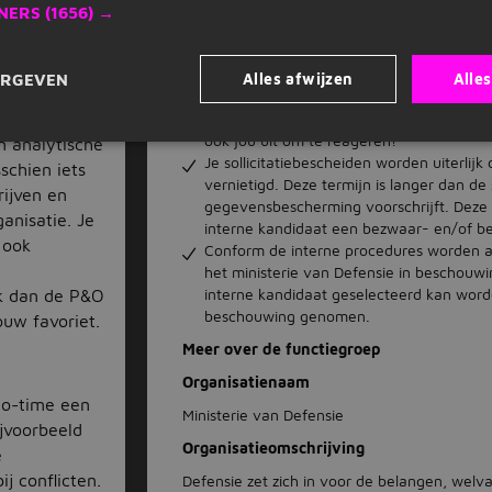
Wij zijn wereldwijd inzetbaar voor vrede e
NERS
(1656) →
perspectieven en kwaliteiten draagt bij
zo
ons dierbaar is.” Hiervoor zijn we nadruk
de diversiteit binnen Defensie.
Alles afwijzen
Alle
ERGEVEN
Defensie zet zich ook in om medewerkers
Wet banenafspraak vallen. Sta jij geregi
e
HR
? Kun je
ook jou uit om te reageren!
en analytische
Je sollicitatiebescheiden worden uiterli
schien iets
vernietigd. Deze termijn is langer dan d
rijven en
gegevensbescherming voorschrijft. Deze l
anisatie. Je
interne kandidaat een bezwaar- en/of b
 ook
Conform de interne procedures worden a
het ministerie van Defensie in beschouw
interne kandidaat geselecteerd kan word
ijk dan de P&O
beschouwing genomen.
ouw favoriet.
Meer over de functiegroep
Organisatienaam
no-time een
Ministerie van Defensie
ijvoorbeeld
Organisatieomschrijving
e
j conflicten.
Defensie zet zich in voor de belangen, welva