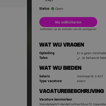
Status
Open
Nu solliciteren
Solliciteer op de website van de werkgever
WAT WIJ VRAGEN
Opleiding
Er is geen minimale
Talen
Je beheerst Ned
WAT WIJ BIEDEN
Salaris
minimaal € 3.427
Type vacature
intern
VACATUREBESCHRIJVING
Vacature kenmerken
Standplaats't HardeContractduur12 maande