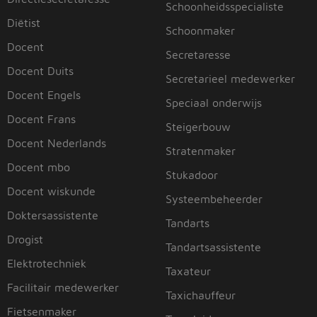
Schoonheidsspecialiste
Diëtist
Schoonmaker
Docent
Secretaresse
Docent Duits
Secretarieel medewerker
Docent Engels
Speciaal onderwijs
Docent Frans
Steigerbouw
Docent Nederlands
Stratenmaker
Docent mbo
Stukadoor
Docent wiskunde
Systeembeheerder
Doktersassistente
Tandarts
Drogist
Tandartsassistente
Elektrotechniek
Taxateur
Facilitair medewerker
Taxichauffeur
Fietsenmaker