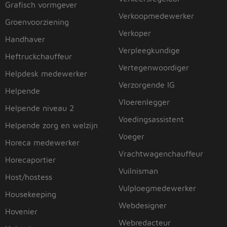
Grafisch vormgever
Verkoopmedewerker
Groenvoorziening
Verkoper
Handhaver
Verpleegkundige
Heftruckchauffeur
Vertegenwoordiger
Helpdesk medewerker
Verzorgende IG
Helpende
Vloerenlegger
Helpende niveau 2
Voedingsassistent
Helpende zorg en welzijn
Voeger
Horeca medewerker
Vrachtwagenchauffeur
Horecaportier
Vuilnisman
Host/hostess
Vulploegmedewerker
Housekeeping
Webdesigner
Hovenier
Webredacteur