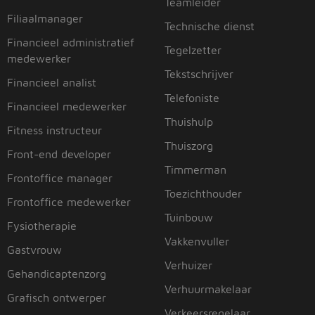
Teamleider
Filiaalmanager
Technische dienst
Financieel administratief
Tegelzetter
medewerker
Tekstschrijver
Financieel analist
Telefoniste
Financieel medewerker
Thuishulp
Fitness instructeur
Thuiszorg
Front-end developer
Timmerman
Frontoffice manager
Toezichthouder
Frontoffice medewerker
Tuinbouw
Fysiotherapie
Vakkenvuller
Gastvrouw
Verhuizer
Gehandicaptenzorg
Verhuurmakelaar
Grafisch ontwerper
Verkeersregelaar