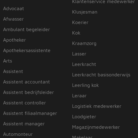
Klantenservice medewerker
Advocaat
Klusjesman
Afwasser
Koerier
Ambulant begeleider
Kok
Apotheker
Kraamzorg
Apothekersassistente
Lasser
Arts
Leerkracht
Assistent
Leerkracht basisonderwijs
Assistent accountant
Leerling kok
Assistent bedrijfsleider
Leraar
Assistent controller
Logistiek medewerker
Assistent filiaalmanager
Loodgieter
Assistent manager
Magazijnmedewerker
Automonteur
Makelaar