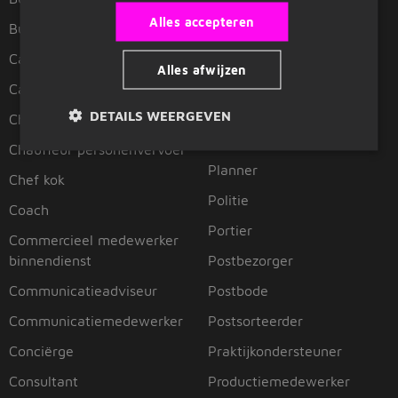
Pedagogisch medewerker
Alles accepteren
Business controller
Pedagogisch medewerker
Caissière
jeugdzorg
Alles afwijzen
Callcenter medewerker
Pedagogisch medewerker
kinderopvang
DETAILS WEERGEVEN
Chauffeur
Personal assistant
Chauffeur personenvervoer
Planner
Chef kok
Politie
Coach
Portier
Commercieel medewerker
binnendienst
Postbezorger
Communicatieadviseur
Postbode
Communicatiemedewerker
Postsorteerder
Conciërge
Praktijkondersteuner
Consultant
Productiemedewerker