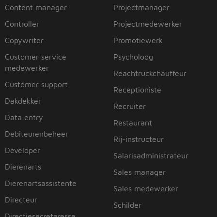
Content manager
Projectmanager
Controller
Projectmedewerker
Copywriter
Promotiewerk
Customer service
Psycholoog
medewerker
Reachtruckchauffeur
Customer support
Receptioniste
Dakdekker
Recruiter
Data entry
Restaurant
Debiteurenbeheer
Rij-instructeur
Developer
Salarisadministrateur
Dierenarts
Sales manager
Dierenartsassistente
Sales medewerker
Directeur
Schilder
Directiesecretaresse