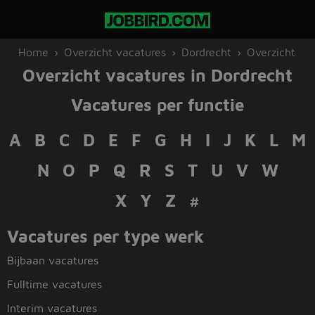
Home
Overzicht vacatures
Dordrecht
Overzicht
Overzicht vacatures in Dordrecht
Vacatures per functie
A
B
C
D
E
F
G
H
I
J
K
L
M
N
O
P
Q
R
S
T
U
V
W
X Y Z
#
Vacatures per type werk
Bijbaan vacatures
Fulltime vacatures
Interim vacatures