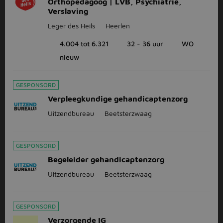
Orthopedagoog | LVB, Psychiatrie,
Verslaving
Leger des Heils
Heerlen
4.004 tot 6.321
32 - 36 uur
WO
nieuw
GESPONSORD
Verpleegkundige gehandicaptenzorg
Uitzendbureau
Beetsterzwaag
GESPONSORD
Begeleider gehandicaptenzorg
Uitzendbureau
Beetsterzwaag
GESPONSORD
Verzorgende IG