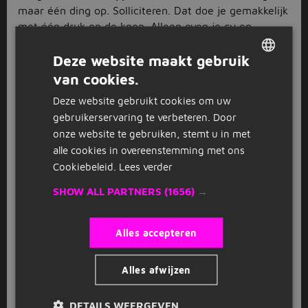
maar één ding op. Solliciteren. Dat doe je gemakkelijk
met één druk op de knop. Alleen even je cv en
motivatiebrief toevoegen en dan ben je good to go.
Wie weet levert de sollicitatie op jouw vacature voor
Deze website maakt gebruik
gehandicaptenzorg wel je nieuwe uitdaging op. Liever
van cookies.
DUTCH
werken in de reguliere zorg? Bekijk de
zorg vacatures
Deze website gebruikt cookies om uw
en solliciteer.
GERMAN
gebruikerservaring te verbeteren. Door
onze website te gebruiken, stemt u in met
alle cookies in overeenstemming met ons
FAQ
Cookiebeleid.
Lees verder
Hoe solliciteer ik als
SHOW ALL PARTNERS
(1656) →
gehandicaptenzorg?
Solliciteren voor de functie gehandicaptenzorg doe je direct
Alles accepteren
op de website van Jobbird. Bij sommige gehandicaptenzorg
vacatures word je doorgestuurd naar de website van de
Alles afwijzen
werkgever.
Hoeveel gehandicaptenzorg
DETAILS WEERGEVEN