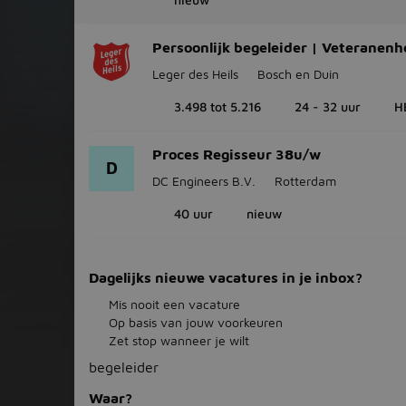
Persoonlijk begeleider | Veteranenh
Leger des Heils
Bosch en Duin
3.498 tot 5.216
24 - 32 uur
H
Proces Regisseur 38u/w
D
DC Engineers B.V.
Rotterdam
40 uur
nieuw
Dagelijks nieuwe vacatures in je inbox?
Mis nooit een vacature
Op basis van jouw voorkeuren
Zet stop wanneer je wilt
begeleider
Waar?