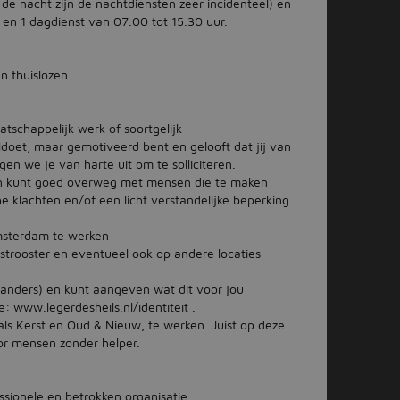
de nacht zijn de nachtdiensten zeer incidenteel) en
 en 1 dagdienst van 07.00 tot 15.30 uur.
n thuislozen.
tschappelijk werk of soortgelijk
voldoet, maar gemotiveerd bent en gelooft dat jij van
gen we je van harte uit om te solliciteren.
 en kunt goed overweg met mensen die te maken
e klachten en/of een licht verstandelijke beperking
msterdam te werken
nstrooster en eventueel ook op andere locaties
f anders) en kunt aangeven wat dit voor jou
: www.legerdesheils.nl/identiteit .
als Kerst en Oud & Nieuw, te werken. Juist op deze
r mensen zonder helper.
sionele en betrokken organisatie.