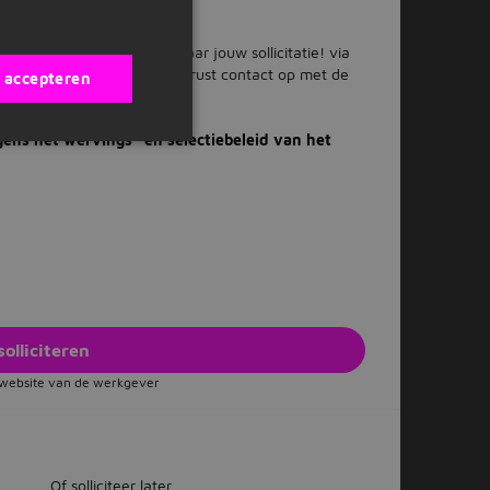
n de slag? We kijken uit naar jouw sollicitatie! via
 meer informatie? Neem dan gerust contact op met de
s accepteren
ens het wervings- en selectiebeleid van het
.
solliciteren
e website van de werkgever
Of solliciteer later