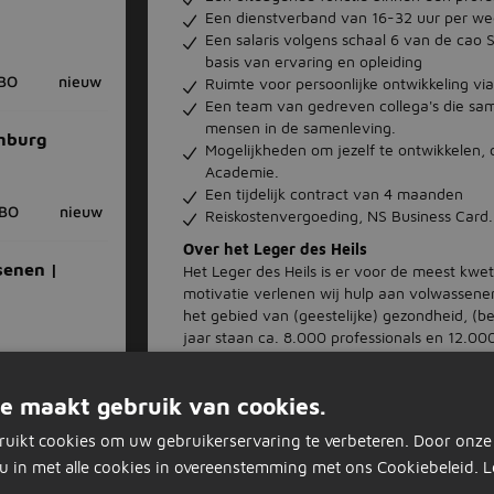
Een dienstverband van 16-32 uur per we
Een salaris volgens schaal 6 van de cao
basis van ervaring en opleiding
BO
nieuw
Ruimte voor persoonlijke ontwikkeling via
Een team van gedreven collega's die sa
mensen in de samenleving.
imburg
Mogelijkheden om jezelf te ontwikkelen, 
Academie.
Een tijdelijk contract van 4 maanden
BO
nieuw
Reiskostenvergoeding, NS Business Card.
Over het Leger des Heils
senen |
Het Leger des Heils is er voor de meest kwet
motivatie verlenen wij hulp aan volwassene
het gebied van (geestelijke) gezondheid, (
jaar staan ca. 8.000 professionals en 12.00
Bekijk onze video om een beeld te krijgen v
BO
nieuw
op www.legerdesheils.nl
e maakt gebruik van cookies.
Afdelingsinformatie
en |
ruikt cookies om uw gebruikerservaring te verbeteren. Door onze
Vanaf november opent de Winteropvang in 
u in met alle cookies in overeenstemming met ons Cookiebeleid.
L
opvang is 24/7 open en biedt niet alleen e
mogelijkheid om kleding te wassen.