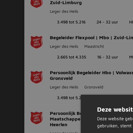
Zuid-Limburg
Leger des Heils
3.498 tot 5.216
24 - 32 uur
H
Begeleider Flexpool | Mbo | Zuid-L
Leger des Heils
Maastricht
2.665 tot 4.335
16 - 32 uur
M
Persoonlijk Begeleider Hbo | Volwas
Gronsveld
Leger des Heils
Gronsveld
3.498 tot 5.216
24 - 32 uur
H
Deze websit
Persoonlijk Begeleider Hbo |
Maatschappelijke Opvang Volwassen
Deze website geb
Heerlen
gebruiken, stemt 