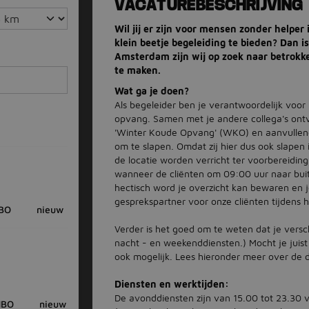
VACATUREBESCHRIJVING
Wil jij er zijn voor mensen zonder helpe
klein beetje begeleiding te bieden? Dan i
Amsterdam zijn wij op zoek naar betrokk
te maken.
Wat ga je doen?
Als begeleider ben je verantwoordelijk voor
opvang. Samen met je andere collega's ontv
'Winter Koude Opvang' (WKO) en aanvullen
om te slapen. Omdat zij hier dus ook slapen i
de locatie worden verricht ter voorbereidin
wanneer de cliënten om 09:00 uur naar bui
hectisch word je overzicht kan bewaren en j
gesprekspartner voor onze cliënten tijdens hu
BO
nieuw
Verder is het goed om te weten dat je versc
nacht - en weekenddiensten.) Mocht je juist
ook mogelijk. Lees hieronder meer over de d
Diensten en werktijden:
De avonddiensten zijn van 15.00 tot 23.30 v
BO
nieuw