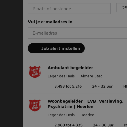
Vul je e-mailadres in
Job alert instellen
Ambulant begeleider
Leger des Heils
Almere Stad
3.498 tot 5.216
24 - 32 uur
H
Woonbegeleider | LVB, Verslaving,
Psychiatrie | Heerlen
Leger des Heils
Heerlen
2.960 tot 4.335
24 - 36 uur
M