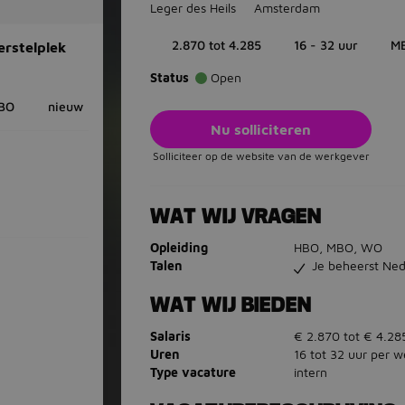
Leger des Heils
Amsterdam
2.870 tot 4.285
16 - 32 uur
M
erstelplek
Status
Open
BO
nieuw
Nu solliciteren
Solliciteer op de website van de werkgever
WAT WIJ VRAGEN
Opleiding
HBO, MBO, WO
Talen
Je beheerst Ned
WAT WIJ BIEDEN
Salaris
€ 2.870 tot € 4.28
Uren
16 tot 32 uur per 
Type vacature
intern