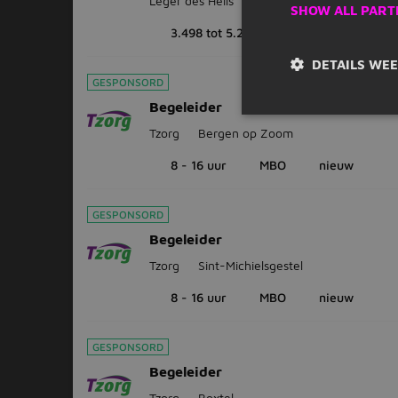
Leger des Heils
Heerlen
SHOW ALL PART
3.498 tot 5.216
24 - 32 uur
H
DETAILS WE
GESPONSORD
Begeleider
Tzorg
Bergen op Zoom
8 - 16 uur
MBO
nieuw
GESPONSORD
Begeleider
Tzorg
Sint-Michielsgestel
8 - 16 uur
MBO
nieuw
GESPONSORD
Begeleider
Tzorg
Boxtel