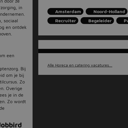
en door ze
zorging, in
Amsterdam
Noord-Holland
 ondernemen.
, sociaal
Recruiter
Begeleider
P
oog en ontdek
rboven.
 om een
Alle Horeca en catering vacatures...
tenzorg. Bij
id om je bij
ilcursus. Zo
en. Overige
ees je in de
ven. Zo wordt
de
Jobbird