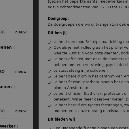
(gezien het beperkte aantal medewerkers in 
er zijn ochtenddiensten van 07.00 tot 12.00
t
Doelgroep:
De doelgroepen die wij ontvangen zijn dak e
BO
nieuw
Dit ben jij
Je hebt een mbo 3/4 diploma richting maa
senen |
Ook als je niet volledig aan het profiel 
waarde kunt zijn voor onze cliënten, nodi
Je hebt affiniteit met onze deelnemers
hebben met een verslaving, psychiatrisch
Je staat stevig in je schoenen
BO
nieuw
Je bent bereid om in het centrum van A
Je bent flexibel inzetbaar binnen het die
senen |
binnen Amsterdam
Je bent christen (katholiek, protestant o
betekent. Wil je meer daarover weten, zie
Je bent bereid om tijdens feestdagen, zo
momenten is onze opvang onmisbaar voo
BO
nieuw
Dit bieden wij
 Werker |
Een uitdagende functie binnen een profes