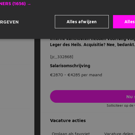
NERS
(1656) →
Interesse en contact
BO
nieuw
Zie jij jezelf als Medewerker Winteropvang aa
de button 'Solliciteer direct'. Wil je eerst
Alles afwijzen
Alle
ERGEVEN
recruiter, Shelley Kok op: 06-15332576.
Interne kandidaten hebben voorrang volg
Leger des Heils. Acquisitie? Nee, bedankt
[jc_332868]
Salarisomschrijving
€2870 - €4285 per maand
Nu 
Solliciteer op d
Vacature acties
Opslaan als favoriet
Vacature delen