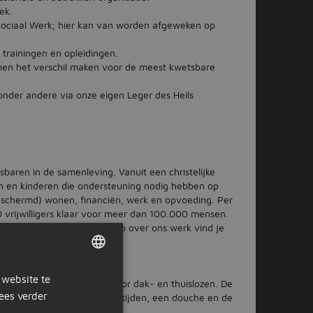
ek.
 Sociaal Werk; hier kan van worden afgeweken op
 trainingen en opleidingen.
men het verschil maken voor de meest kwetsbare
onder andere via onze eigen Leger des Heils
sbaren in de samenleving. Vanuit een christelijke
n en kinderen die ondersteuning nodig hebben op
beschermd) wonen, financiën, werk en opvoeding. Per
0 vrijwilligers klaar voor meer dan 100.000 mensen.
an onze drijfveren. Meer info over ons werk vind je
 website te
DUTCH
Amsterdam haar deuren voor dak- en thuislozen. De
ees verder
en warm bed, maar ook maaltijden, een douche en de
GERMAN