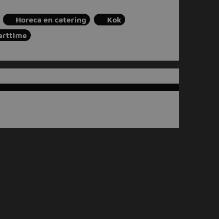
Horeca en catering
Kok
arttime