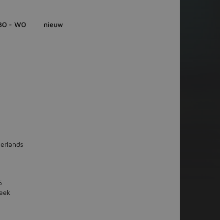
BO - WO
nieuw
erlands
5
week