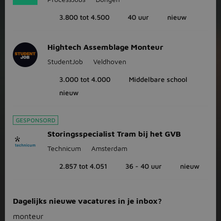
3.800 tot 4.500
40 uur
nieuw
Hightech Assemblage Monteur
StudentJob
Veldhoven
3.000 tot 4.000
Middelbare school
nieuw
GESPONSORD
Storingsspecialist Tram bij het GVB
Technicum
Amsterdam
2.857 tot 4.051
36 - 40 uur
nieuw
Dagelijks nieuwe vacatures in je inbox?
monteur