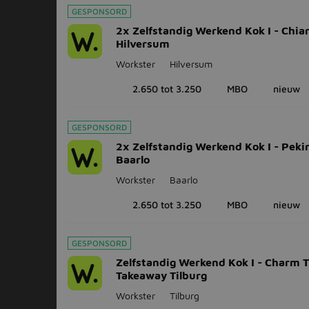
GESPONSORD
2x Zelfstandig Werkend Kok I - Chia
Hilversum
Workster
Hilversum
2.650 tot 3.250
MBO
nieuw
GESPONSORD
2x Zelfstandig Werkend Kok I - Pek
Baarlo
Workster
Baarlo
2.650 tot 3.250
MBO
nieuw
GESPONSORD
Zelfstandig Werkend Kok I - Charm T
Takeaway Tilburg
Workster
Tilburg