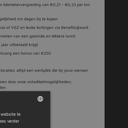
en kilometervergoeding van €0,21 - €0,23 per km
elijkheid om dagen bij te kopen
Kruis of VGZ en leuke kortingen via Benefits@work
enieten van een gezonde en lekkere lunch
jaar uitbetaald krijgt
ontvang een bonus van €250
ocaties; altijd een werkplek die bij jouw wensen
oeien door onze ontwikkelmogelijkheden;
den.
 website te
DUTCH
ees verder
GERMAN