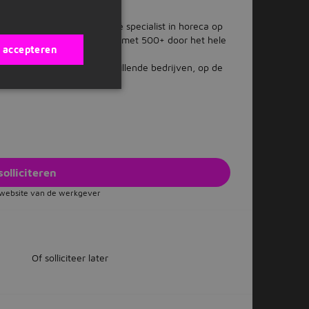
nkel. Nu uitgegroeid tot dé specialist in horeca op
awerkgevers van Nederland met 500+ door het hele
s accepteren
an een ander: binnen verschillende bedrijven, op de
rentuinen en nog veel meer.
solliciteren
e website van de werkgever
Of solliciteer later