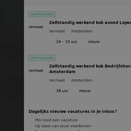
GESPONSORD
Zelfstandig werkend kok avond Loyen
Vermaat
Amsterdam
24 - 32 uur
nieuw
GESPONSORD
Zelfstandig werkend kok Bedrijfshor
Amsterdam
Vermaat
Amsterdam
38 uur
nieuw
Dagelijks nieuwe vacatures in je inbox?
Mis nooit een vacature
Op basis van jouw voorkeuren