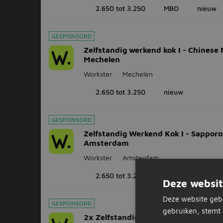
2.650 tot 3.250
MBO
nieuw
GESPONSORD
Zelfstandig werkend kok I - Chinese
Mechelen
Workster
Mechelen
2.650 tot 3.250
nieuw
GESPONSORD
Zelfstandig Werkend Kok I - Sapporo
Amsterdam
Workster
Amsterdam
2.650 tot 3.250
MBO
nieuw
Deze websit
Deze website geb
GESPONSORD
gebruiken, stemt 
2x Zelfstandig Werkend Kok I - Rest