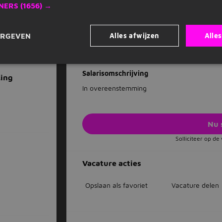
Jouw werkgever
NERS
(1656) →
Vermaat, in 1978 begonnen als delicatessenwi
maat en daarbij één van de grootste horec
Alles afwijzen
Alle
ERGEVEN
land.
Onze horeca zit bijna altijd onder het dak v
luchthavens, in musea, in ziekenhuizen, die
Salarisomschrijving
Ling
In overeenstemming
Nu 
Solliciteer op d
Vacature acties
Opslaan als favoriet
Vacature delen