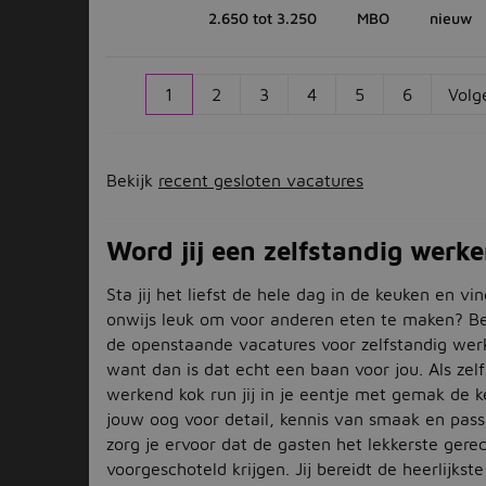
2.650 tot 3.250
MBO
nieuw
1
2
3
4
5
6
Volg
Bekijk
recent gesloten vacatures
Word jij een zelfstandig werk
Sta jij het liefst de hele dag in de keuken en vin
onwijs leuk om voor anderen eten te maken? Be
de openstaande vacatures voor zelfstandig wer
want dan is dat echt een baan voor jou. Als zel
werkend kok run jij in je eentje met gemak de 
jouw oog voor detail, kennis van smaak en pass
zorg je ervoor dat de gasten het lekkerste gere
voorgeschoteld krijgen. Jij bereidt de heerlijkste 