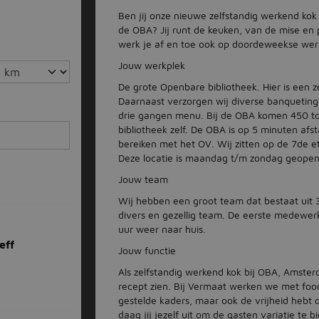
Ben jij onze nieuwe zelfstandig werkend kok 
de OBA? Jij runt de keuken, van de mise en p
werk je af en toe ook op doordeweekse werk
Jouw werkplek
De grote Openbare bibliotheek. Hier is een 
Daarnaast verzorgen wij diverse banqueting p
drie gangen menu. Bij de OBA komen 450 to
bibliotheek zelf. De OBA is op 5 minuten af
bereiken met het OV. Wij zitten op de 7de e
Deze locatie is maandag t/m zondag geopen
Jouw team
Wij hebben een groot team dat bestaat uit 30
divers en gezellig team. De eerste medewer
uur weer naar huis.
eff
Jouw functie
Als zelfstandig werkend kok bij OBA, Amsterda
recept zien. Bij Vermaat werken we met foo
gestelde kaders, maar ook de vrijheid hebt o
daag jij jezelf uit om de gasten variatie te 