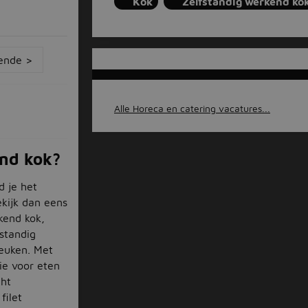
Kok
Zelfstandig werkend ko
ende >
Alle Horeca en catering vacatures...
end kok?
d je het
kijk dan eens
kend kok,
fstandig
keuken. Met
ie voor eten
cht
filet