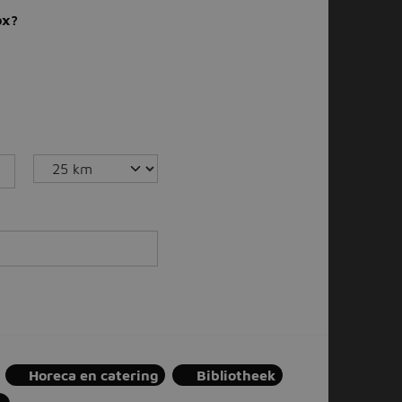
ox?
Horeca en catering
Bibliotheek