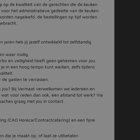
rp op de kwaliteit van de gerechten die de keuken
 voor het administratieve gedeelte van de keuken.
worden nageleefd, de bestellingen op tijd worden
gebracht.
jaren heb jij jezelf ontwikkeld tot zelfstandig
men waar nodig.
bo en veiligheid heeft geen geheimen voor jou.
je in een hoog tempo kunt werken, zelfs tijdens
liteit.
r de gasten te verrassen.
bij jou? Bij Vermaat verwelkomen we iedereen en
m wat voor reden dan ook, een afstand tot werk? Via
aches graag met jou in contact.
aring (CAO Horeca/Contractcatering) en een fijne
n die je maakt op, of laat ze uitbetalen