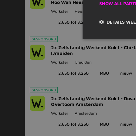
Hoo Wah Heesch
SHOW ALL PART
Workster
Heesch
DETAILS WE
2.650 tot 3.250
MBO
nieuw
GESPONSORD
2x Zelfstandig Werkend Kok I - Chi-
IJmuiden
Workster
IJmuiden
2.650 tot 3.250
MBO
nieuw
GESPONSORD
2x Zelfstandig Werkend Kok I - Dosa
Overtoom Amsterdam
Workster
Amsterdam
2.650 tot 3.250
MBO
nieuw