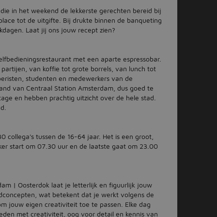
die in het weekend de lekkerste gerechten bereid bij
lace tot de uitgifte. Bij drukte binnen de banqueting
dagen. Laat jij ons jouw recept zien?
zelfbedieningsrestaurant met een aparte espressobar.
artijen, van koffie tot grote borrels, van lunch tot
eristen, studenten en medewerkers van de
stand van Centraal Station Amsterdam, dus goed te
tage en hebben prachtig uitzicht over de hele stad.
d.
 collega's tussen de 16-64 jaar. Het is een groot,
ker start om 07.30 uur en de laatste gaat om 23.00
m | Oosterdok laat je letterlijk en figuurlijk jouw
dconcepten, wat betekent dat je werkt volgens de
m jouw eigen creativiteit toe te passen. Elke dag
bieden met creativiteit, oog voor detail en kennis van