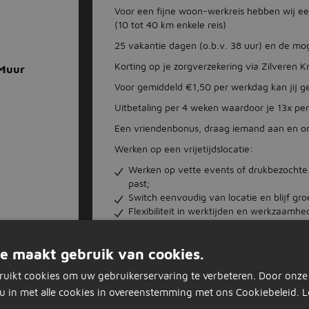
Voor een fijne woon-werkreis hebben wij e
(10 tot 40 km enkele reis)
25 vakantie dagen (o.b.v. 38 uur) en de mog
Korting op je zorgverzekering via Zilveren 
 Muur
Voor gemiddeld €1,50 per werkdag kan jij g
Uitbetaling per 4 weken waardoor je 13x per 
Een vriendenbonus, draag iemand aan en 
Werken op een vrijetijdslocatie:
Werken op vette events of drukbezochte l
past;
Switch eenvoudig van locatie en blijf gr
Flexibiliteit in werktijden en werkzaamhe
Jouw sollicitatie
e maakt gebruik van cookies.
SolliciterenGewoon doen.
IntakeTelefonisch kennismaken.
ruikt cookies om uw gebruikerservaring te verbeteren. Door onze
GesprekEen match?
u in met alle cookies in overeenstemming met ons Cookiebeleid.
L
Aan de slagTot snel!
aurant