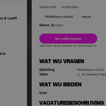
StudentJob
Amsterdam
Middelbare school
nieuw
s & Loeff
Status
Open
Nu solliciteren
Solliciteer op de website van de werkgever
eca
WAT WIJ VRAGEN
Opleiding
Middelbare school
Talen
Je beheerst Ned
WAT WIJ BIEDEN
Uren
VACATUREBESCHRIJVING