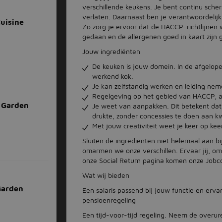
verschillende keukens. Je bent continu sche
verlaten. Daarnaast ben je verantwoordelijk
Cuisine
Zo zorg je ervoor dat de HACCP-richtlijnen 
gedaan en de allergenen goed in kaart zijn 
Jouw ingrediënten
De keuken is jouw domein. In de afgelopen 
werkend kok.
Je kan zelfstandig werken en leiding ne
Regelgeving op het gebied van HACCP, ar
g Garden
Je weet van aanpakken. Dit betekent dat 
drukte, zonder concessies te doen aan kwa
Met jouw creativiteit weet je keer op kee
Sluiten de ingrediënten niet helemaal aan 
omarmen we onze verschillen. Ervaar jij, o
onze Social Return pagina komen onze Jobco
Wat wij bieden
Garden
Een salaris passend bij jouw functie en erv
pensioenregeling
Een tijd-voor-tijd regeling. Neem de overure