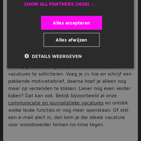
SHOW ALL PARTNERS
(1656) →
beroepsgroep en locatie. Zo heb jij de perfecte
vacature voor woordvoerder in een mum van tijd
gevonden.
Alles accepteren
Eenvoudig solliciteren op een
vacature voor woordvoerder
Alles afwijzen
Heb jij een mooie vacature voor woordvoerder
DETAILS WEERGEVEN
gevonden? Solliciteer snel en laat ‘m niet aan je neus
voorbij gaan. Of vergroot je kansen door op meerdere
vacatures te solliciteren. Voeg je cv toe en schrijf een
pakkende motivatiebrief, daarna hoef je alleen nog
maar op verzenden te klikken. Liever nog even verder
kijken? Dat kan ook. Bekijk bijvoorbeeld al onze
communicatie en journalistieke vacatures
en ontdek
welke leuke functies er nog meer openstaan. Of stel
een e-mail alert in, dan kom je die ideale vacature
voor woordvoerder binnen no-time tegen.