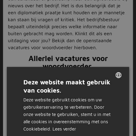
nieuws over het bedrijf. Het is dus belangrijk dat je
een diplomatiek praatje kunt houden en je mannetje
kan staan bij vragen of kritiek. Het bedrijfsbestuur
bepaalt uiteindelijk precies welke informatie naar
buiten gebracht mag worden. Klinkt dit als een
uitdaging voor jou? Bekijk dan de openstaande
vacatures voor woordvoerder hierboven.
Allerlei vacatures voor
woordvoerder
Met een opleiding in communicatie of journalistiek op
Deze website maakt gebruik
hbo-niveau kun je aan de slag als woordvoerder. Elke
van cookies.
DUTCH
vacature voor woordvoerder heeft natuurlijk andere
vereisten, dus neem jouw favoriete vacatures stuk
Deze website gebruikt cookies om uw
GERMAN
voor stuk door om te zien wat de specifieke functie-
gebruikerservaring te verbeteren. Door
eisen zijn. Of geef met de filters links jouw
onze website te gebruiken, stemt u in met
opleidingsniveau aan, dan laten wij jou alleen de
alle cookies in overeenstemming met ons
meest relevante vacatures voor woordvoerder zien.
Cookiebeleid.
Lees verder
Met de filters kun je ook zoeken op dienstverband,