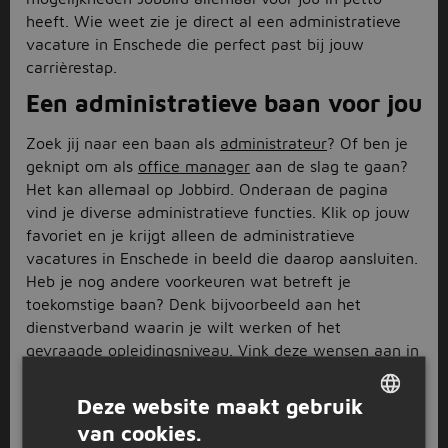
heeft. Wie weet zie je direct al een administratieve
vacature in Enschede die perfect past bij jouw
carrièrestap.
Een administratieve baan voor jou
Zoek jij naar een baan als
administrateur
? Of ben je
geknipt om als
office manager
aan de slag te gaan?
Het kan allemaal op Jobbird. Onderaan de pagina
vind je diverse administratieve functies. Klik op jouw
favoriet en je krijgt alleen de administratieve
vacatures in Enschede in beeld die daarop aansluiten.
Heb je nog andere voorkeuren wat betreft je
toekomstige baan? Denk bijvoorbeeld aan het
dienstverband waarin je wilt werken of het
gevraagde opleidingsniveau. Vink deze wensen aan in
het filtermenu links op de pagina en bekijk de voor
jou relevante administratieve vacatures in Enschede
Deze website maakt gebruik
in één oogopslag.
van cookies.
DUTCH