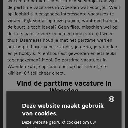
werken en het liefst ín dit Utrechtse stadje. Dan zijn
de parttime vacatures in Woerden wat voor jou. Want
op Jobbird zijn er genoeg interessante vacatures te
vinden. Kijk verder op deze pagina, want een baan in
de buurt is toch ideaal? Geen files, misschien wel op
de fiets naar je werk en in een mum van tijd weer
thuis. Daarnaast houd je met het parttime werken
ook nog tijd over voor je studie, je gezin, je vrienden
en je hobby’s. Al enthousiast geworden en iets leuks
tegengekomen? Mooi. De parttime vacatures in
Woerden kun je opslaan door op het sterretje te
klikken. Of solliciteer direct.
Vind dé parttime vacature in
Woerden
Tussen de parttime vacatures in Woerden zit voor
Deze website maakt gebruik
ieder wat wils. Scrol verder op deze pagina en ontdek
van cookies.
DUTCH
wat Jobbird jou te bieden heeft. Maak gebruik van de
filters links en de zoekbalken bovenaan de pagina. Zo
Deze website gebruikt cookies om uw
GERMAN