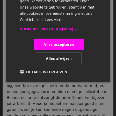
kom je stapje voor stapje bij jouw droombaan. Weet
gebruikerservaring te verbeteren. Door
je al wat bij jou past? Er zijn bijvoorbeeld functies
onze website te gebruiken, stemt u in met
beschikbaar voor
logistiek
,
klantenservice
en
alle cookies in overeenstemming met ons
financieel
. Vink jouw favoriete beroepsgroep aan in
Cookiebeleid.
Lees verder
het filtermenu. Heb je gekeken naar de parttime
SHOW ALL PARTNERS
(1656) →
vacatures in Woerden, maar niet iets gevonden wat
jou direct aansprak? Laat rechts op de pagina je e-
mailadres achter. Zo ontvang je de nieuwste
Alles accepteren
vacatures in je mailbox voor deze zoekopdracht.
Solliciteer direct via Jobbird
Alles afwijzen
Inmiddels een leuke parttime vacature in Woerden
DETAILS WEERGEVEN
gespot? Goed bezig. Nu is het tijd voor actie. Want
hoe eerder je solliciteert, hoe beter. Upload je
bijgewerkte cv en je spetterende motivatiebrief, vul
je persoonsgegevens in en dien direct je sollicitatie in.
Binnen no-time ontvangt de betreffende werkgever
jouw bericht. Houd je mobiel en mailbox goed in de
gaten, want je kan komende dagen uitgenodigd
worden voor een sollicitatiegesprek. Terwijl je wacht