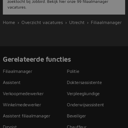
zoektocht bij Jobbird. Bekijk hier onze 99 filiaalmanager
vacatures.
Home
Overzicht vacatures
Utrecht
Filiaalmanager
Gerelateerde functies
Filiaalmanager
Politie
Assistent
Doktersassistente
Verkoopmedewerker
Verpleegkundige
Winkelmedewerker
Onderwijsassistent
Assistent filiaalmanager
Beveiliger
Drogist
Chauffeur