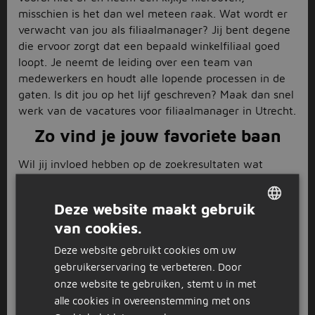
misschien is het dan wel meteen raak. Wat wordt er
verwacht van jou als filiaalmanager? Jij bent degene
die ervoor zorgt dat een bepaald winkelfiliaal goed
loopt. Je neemt de leiding over een team van
medewerkers en houdt alle lopende processen in de
gaten. Is dit jou op het lijf geschreven? Maak dan snel
werk van de vacatures voor filiaalmanager in Utrecht.
Zo vind je jouw favoriete baan
Wil jij invloed hebben op de zoekresultaten wat
betreft de vacatures voor filiaalmanager in Utrecht?
Dan kun je het beste de zoektools op Jobbird
Deze website maakt gebruik
inschakelen. Geef links bijvoorbeeld aan welk
van cookies.
opleidingsniveau jij in de pocket hebt en in welk
DUTCH
dienstverband je het liefste werkt. Is het verder
Deze website gebruikt cookies om uw
GERMAN
belangrijk voor jou dat je nieuwe baan niet ver van
gebruikerservaring te verbeteren. Door
huis is? Stel dan bovenaan de pagina het maximale
onze website te gebruiken, stemt u in met
aantal kilometers tot je werk in door de zoekradius
alle cookies in overeenstemming met ons
aan te passen. Alles ingevuld dat relevant is voor jou?