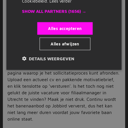
Cookiebeleid.
Lees verder
Dan selecteren wij alleen de vacatures voor
filiaalmanager in Utrecht en omgeving die op jouw
SHOW ALL PARTNERS
(1656) →
voorkeuren aansluiten.
Solliciteer en wees je concurrentie
Alles accepteren
voor
Alles afwijzen
Heb je een vacature voor filiaalmanager in Utrecht
gevonden die past bij jou? Laat er dan geen gras over
DETAILS WEERGEVEN
groeien en solliciteer direct. Druk op de
solliciteerknop en je wordt doorgestuurd naar de
pagina waarop je het sollicitatieproces kunt afronden.
Upload een actueel cv en pakkende motivatiebrief,
en klik tenslotte op ‘versturen’. Is het toch nog niet
gelukt de juiste vacature voor filiaalmanager in
Utrecht te vinden? Maak je niet druk. Continu wordt
het banenaanbod op Jobbird ververst, dus het kan
niet lang meer duren voordat jouw favoriete baan
online staat.