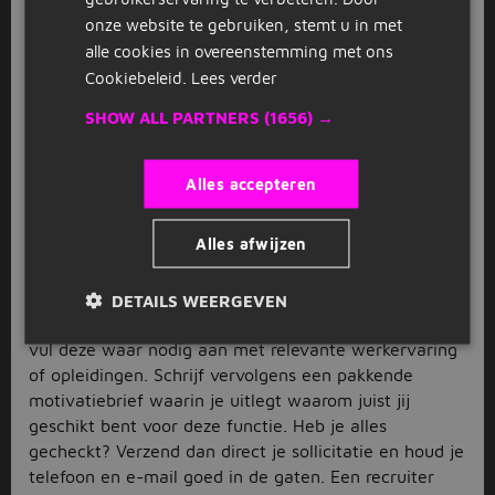
gegevens, het sorteren van post en het controleren
onze website te gebruiken, stemt u in met
van facturen. Als
secretaresse
werk jij nauw samen
alle cookies in overeenstemming met ons
met één of meerdere managers en ben je
Cookiebeleid.
Lees verder
verantwoordelijk voor agendabeheer, notuleren van
vergaderingen en het bijhouden van de mailbox. Kijk
SHOW ALL PARTNERS
(1656) →
snel tussen onze vacatures welke functie het beste bij
jou past.
Alles accepteren
Solliciteren op administratieve
vacatures in Barneveld
Alles afwijzen
Heb jij een leuke administratieve vacature Barneveld
gevonden die aansluit bij jouw wensen? Dan kun je
DETAILS WEERGEVEN
direct solliciteren via Jobbird. Stel eerst je cv op en
vul deze waar nodig aan met relevante werkervaring
of opleidingen. Schrijf vervolgens een pakkende
motivatiebrief waarin je uitlegt waarom juist jij
geschikt bent voor deze functie. Heb je alles
gecheckt? Verzend dan direct je sollicitatie en houd je
telefoon en e-mail goed in de gaten. Een recruiter