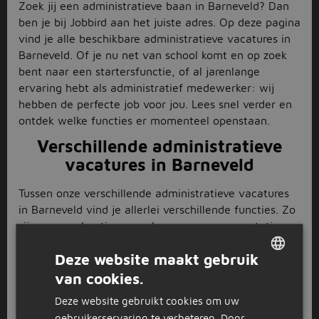
Zoek jij een administratieve baan in Barneveld? Dan
ben je bij Jobbird aan het juiste adres. Op deze pagina
vind je alle beschikbare administratieve vacatures in
Barneveld. Of je nu net van school komt en op zoek
bent naar een startersfunctie, of al jarenlange
ervaring hebt als administratief medewerker: wij
hebben de perfecte job voor jou. Lees snel verder en
ontdek welke functies er momenteel openstaan.
Verschillende administratieve
vacatures in Barneveld
Tussen onze verschillende administratieve vacatures
in Barneveld vind je allerlei verschillende functies. Zo
zijn we regelmatig op zoek naar een representatieve
receptioniste
die gasten ontvangt en telefoontjes
Deze website maakt gebruik
aanneemt op een vriendelijke manier. Wil jij liever
achter de schermen werken? Dan past een functie als
van cookies.
DUTCH
administratief medewerker
wellicht beter bij jou.
Deze website gebruikt cookies om uw
GERMAN
Hierbij ga je aan de slag met het invoeren van
gebruikerservaring te verbeteren. Door