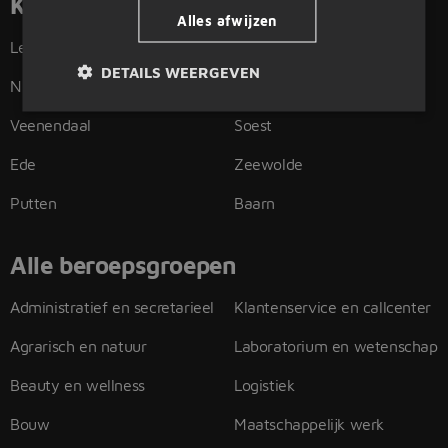
Kassamedewerker vacatures in
Alles afwijzen
Leusden
Amersfoort
DETAILS WEERGEVEN
Nijkerk
Wageningen
Veenendaal
Soest
Ede
Zeewolde
Putten
Baarn
Alle beroepsgroepen
Administratief en secretarieel
Klantenservice en callcenter
Agrarisch en natuur
Laboratorium en wetenschap
Beauty en wellness
Logistiek
Bouw
Maatschappelijk werk