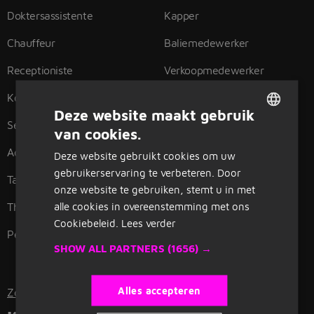
Doktersassistente
Kapper
Chauffeur
Baliemedewerker
Receptioniste
Verkoopmedewerker
Koerier
Huishoudelijke hulp
Deze website maakt gebruik
Secretaresse
Telefoniste
van cookies.
DUTCH
Administratief medewerker
Logistiek medewerker
Deze website gebruikt cookies om uw
GERMAN
gebruikerservaring te verbeteren. Door
Tandartsassistente
Postbezorger
onze website te gebruiken, stemt u in met
alle cookies in overeenstemming met ons
Thuiszorg
Winkelmedewerker
Cookiebeleid.
Lees verder
Pedagogisch medewerker
Afwasser
SHOW ALL PARTNERS
(1656) →
Alles accepteren
Zoeken per functie