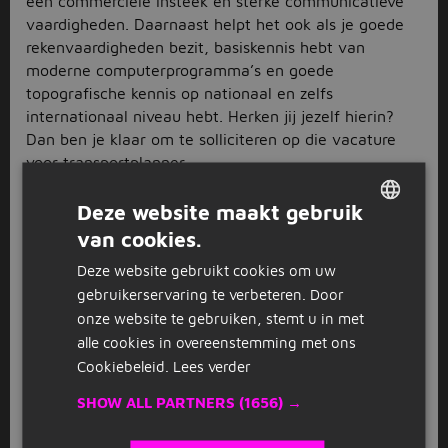
een commerciële insteek en sterke communicatieve
vaardigheden. Daarnaast helpt het ook als je goede
rekenvaardigheden bezit, basiskennis hebt van
moderne computerprogramma’s en goede
topografische kennis op nationaal en zelfs
internationaal niveau hebt. Herken jij jezelf hierin?
Dan ben je klaar om te solliciteren op die vacature
voor transportplanner.
Vind de ideale vacature voor
Deze website maakt gebruik
transportplanner
van cookies.
DUTCH
Bij Jobbird werken we samen met verschillende
Deze website gebruikt cookies om uw
GERMAN
uitzendbureaus door heel Nederland, waardoor we
gebruikerservaring te verbeteren. Door
een ontzettend breed en divers aanbod aan vacatures
onze website te gebruiken, stemt u in met
voor transportplanner hebben. Grote kans dat je je
alle cookies in overeenstemming met ons
droombaan hier in een mum van tijd gevonden hebt.
Cookiebeleid.
Lees verder
Natuurlijk kun je op je gemak de lijst doornemen,
maar je kunt de zoektocht ook vergemakkelijken door
SHOW ALL PARTNERS
(1656) →
gebruik te maken van onze filters. Geef bijvoorbeeld