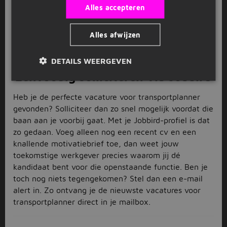
met de zoekbalk aan waar in Nederland jij aan de
Alles accepteren
slag wilt gaan. En vink met de filters links aan welk
dienstverband jouw voorkeur heeft en welk
Alles afwijzen
opleidingsniveau jij hebt voltooid. Zo bekijk je alleen
de vacatures voor transportplanner die voor jou
interessant zijn.
DETAILS WEERGEVEN
Eenvoudig solliciteren via Jobbird
Heb je de perfecte vacature voor transportplanner
gevonden? Solliciteer dan zo snel mogelijk voordat die
baan aan je voorbij gaat. Met je Jobbird-profiel is dat
zo gedaan. Voeg alleen nog een recent cv en een
knallende motivatiebrief toe, dan weet jouw
toekomstige werkgever precies waarom jij dé
kandidaat bent voor die openstaande functie. Ben je
toch nog niets tegengekomen? Stel dan een e-mail
alert in. Zo ontvang je de nieuwste vacatures voor
transportplanner direct in je mailbox.