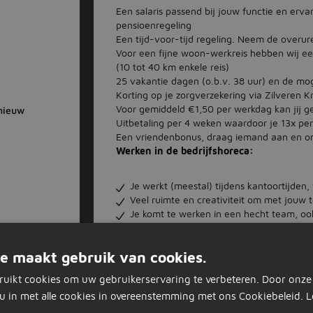
Een salaris passend bij jouw functie en erv
pensioenregeling
Een tijd-voor-tijd regeling. Neem de overure
Voor een fijne woon-werkreis hebben wij e
(10 tot 40 km enkele reis)
25 vakantie dagen (o.b.v. 38 uur) en de mog
Korting op je zorgverzekering via Zilveren 
Voor gemiddeld €1,50 per werkdag kan jij g
nieuw
Uitbetaling per 4 weken waardoor je 13x per 
Een vriendenbonus, draag iemand aan en 
Werken in de bedrijfshoreca:
Je werkt (meestal) tijdens kantoortijden,
Veel ruimte en creativiteit om met jouw 
Je komt te werken in een hecht team, oo
hoe fijn is dat!
Jouw werkgever
e maakt gebruik van cookies.
Vermaat, in 1978 begonnen als delicatessenwi
ruikt cookies om uw gebruikerservaring te verbeteren. Door onze
maat en daarbij één van de grootste horec
u in met alle cookies in overeenstemming met ons Cookiebeleid.
L
land.