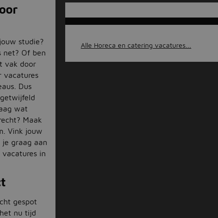
voor
 jouw studie?
Alle Horeca en catering vacatures...
as net? Of ben
t vak door
r vacatures
veaus. Dus
ngetwijfeld
raag wat
trecht? Maak
m. Vink jouw
 je graag aan
 vacatures in
ct
echt gespot
het nu tijd