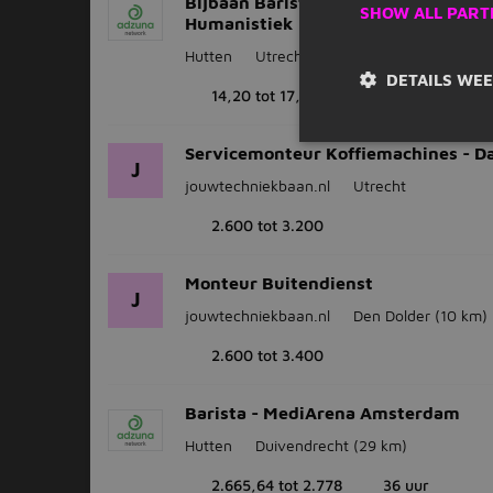
Bijbaan Barista - Universiteit voor
SHOW ALL PART
Humanistiek
Hutten
Utrecht
DETAILS WE
14,20 tot 17,75
4 - 8 uur
Servicemonteur Koffiemachines - D
J
jouwtechniekbaan.nl
Utrecht
2.600 tot 3.200
Monteur Buitendienst
J
jouwtechniekbaan.nl
Den Dolder
(10 km)
2.600 tot 3.400
Barista - MediArena Amsterdam
Hutten
Duivendrecht
(29 km)
2.665,64 tot 2.778
36 uur