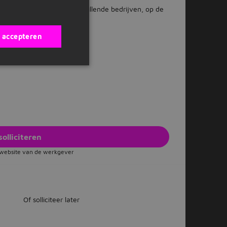
an een ander: binnen verschillende bedrijven, op de
rentuinen en nog veel meer.
s accepteren
solliciteren
e website van de werkgever
Of solliciteer later