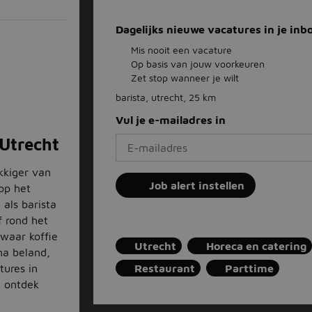
Dagelijks nieuwe vacatures in je inb
Mis nooit een vacature
Op basis van jouw voorkeuren
Zet stop wanneer je wilt
barista, utrecht, 25 km
Vul je e-mailadres in
 Utrecht
kkiger van
Job alert instellen
op het
als barista
f rond het
waar koffie
Utrecht
Horeca en catering
na beland,
tures in
Restaurant
Parttime
n ontdek