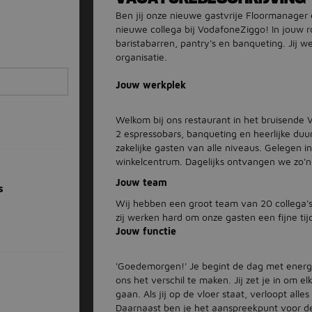
Ben jij onze nieuwe gastvrije Floormanager e
nieuwe collega bij VodafoneZiggo! In jouw ro
baristabarren, pantry's en banqueting. Jij w
organisatie.
Jouw werkplek
Welkom bij ons restaurant in het bruisende
2 espressobars, banqueting en heerlijke du
zakelijke gasten van alle niveaus. Gelegen i
winkelcentrum. Dagelijks ontvangen we zo'
Jouw team
s
Wij hebben een groot team van 20 collega's,
zij werken hard om onze gasten een fijne tij
Jouw functie
'Goedemorgen!' Je begint de dag met energi
ons het verschil te maken. Jij zet je in om e
gaan. Als jij op de vloer staat, verloopt alle
Daarnaast ben je het aanspreekpunt voor de g