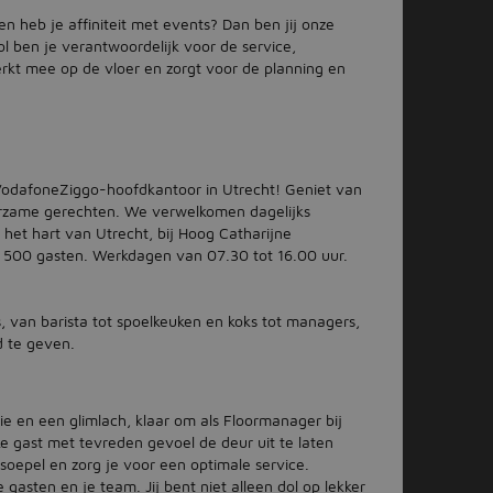
n heb je affiniteit met events? Dan ben jij onze
l ben je verantwoordelijk voor de service,
erkt mee op de vloer en zorgt voor de planning en
 VodafoneZiggo-hoofdkantoor in Utrecht! Geniet van
urzame gerechten. We verwelkomen dagelijks
n het hart van Utrecht, bij Hoog Catharijne
n 500 gasten. Werkdagen van 07.30 tot 16.00 uur.
 van barista tot spoelkeuken en koks tot managers,
d te geven.
e en een glimlach, klaar om als Floormanager bij
lke gast met tevreden gevoel de deur uit te laten
s soepel en zorg je voor een optimale service.
asten en je team. Jij bent niet alleen dol op lekker