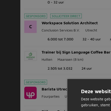
0 - 32 uur
GESPONSORD
SOLLICITEER DIRECT
Workspace Solution Architect
C
Conclusion Services B.V.
Utrecht
6.000 tot 7.000
32 - 40 uur
Trainer bij Sign Language Coffee Bar
Hutten
Maarssen
(8 km)
2.505 tot 3.032
24 uur
GESPONSORD
Barista Utrecht | Dutch Speaking
Deze websit
Fourparties
Utrecht
Deze website geb
gebruiken, stemt 