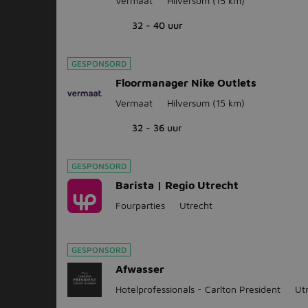
Vermaat
Hilversum
(15 km)
32 - 40 uur
GESPONSORD
Floormanager Nike Outlets
Vermaat
Hilversum
(15 km)
32 - 36 uur
GESPONSORD
Barista | Regio Utrecht
Fourparties
Utrecht
GESPONSORD
Afwasser
Hotelprofessionals - Carlton President
Ut