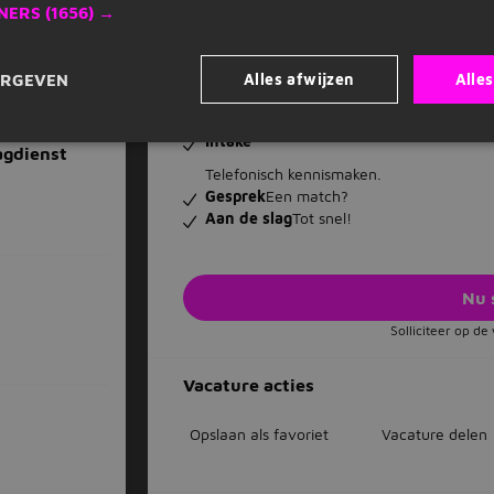
NERS
(1656) →
Onze horeca zit bijna altijd onder het dak v
luchthavens, in musea, in ziekenhuizen, die
Jouw sollicitatie
Alles afwijzen
Alle
ERGEVEN
Solliciteren
Gewoon doen.
Intake
agdienst
Telefonisch kennismaken.
Gesprek
Een match?
Aan de slag
Tot snel!
Nu 
Solliciteer op d
Vacature acties
Opslaan als favoriet
Vacature delen