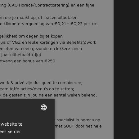
aring (CAO Horeca/Contractcatering) en een fijne
n die je maakt op, of laat ze uitbetalen
en kilometervergoeding van €0,21 - €0,23 per km
elijkheid om dagen bij te kopen
Kruis of VGZ en leuke kortingen via Benefits@work
enieten van een gezonde en lekkere lunch
jaar uitbetaald krijgt
ontvang een bonus van €250
 werk & privé zijn dus goed te combineren;
team toffe acties/menu's op te zetten;
k de gasten zijn jou na een aantal weken bekend,
nkel. Nu uitgegroeid tot dé specialist in horeca op
 website te
DUTCH
awerkgevers van Nederland met 500+ door het hele
ees verder
GERMAN