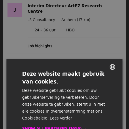
Interim Directeur ArtEZ Research
J
Centre
JS Consultancy
Arnhem
(17 km)
24 - 36 uur
HBO
Job highlights
GESPONSORD
Senior Risicomanager Infrastructuur
Deze website maakt gebruik
EIFFEL
Nijmegen
(6 km)
van cookies.
DUTCH
28 - 32 uur
Deze website gebruikt cookies om uw
GERMAN
gebruikerservaring te verbeteren. Door
onze website te gebruiken, stemt u in met
1
2
3
Volgende >
alle cookies in overeenstemming met ons
Cookiebeleid.
Lees verder
SHOW ALL PARTNERS
(1656) →