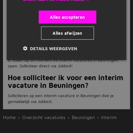
Bekijk
recent gesloten vacatures
Alles accepteren
FAQ
Alles afwijzen
Hoeveel interim vacatures zijn er
in Beuningen?
DETAILS WEERGEVEN
Er staan op dit moment 69 interim vacatures in Beuningen
open. Solliciteer direct via Jobbird!
Hoe solliciteer ik voor een interim
vacature in Beuningen?
Solliciteren op een interim vacature in Beuningen doe je
gemakkelijk via Jobbird.
Home
Overzicht vacatures
Beuningen
Interim