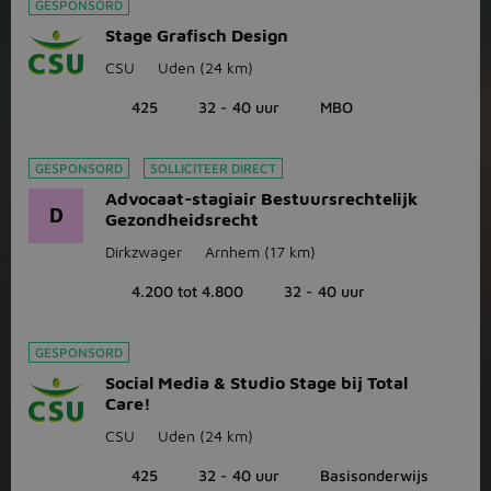
GESPONSORD
Stage Grafisch Design
CSU
Uden
(24 km)
425
32 - 40 uur
MBO
GESPONSORD
SOLLICITEER DIRECT
Advocaat-stagiair Bestuursrechtelijk
D
Gezondheidsrecht
Dirkzwager
Arnhem
(17 km)
4.200 tot 4.800
32 - 40 uur
GESPONSORD
Social Media & Studio Stage bij Total
Care!
CSU
Uden
(24 km)
425
32 - 40 uur
Basisonderwijs