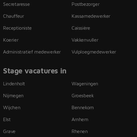
Secretaresse
Postbezorger
Chauffeur
Kassamedewerker
Receptioniste
Caissière
Koerier
Vakkenvuller
Administratief medewerker
Vulploegmedewerker
Stage vacatures in
Lindenholt
Wageningen
Nijmegen
Groesbeek
Wijchen
Bennekom
Elst
Arnhem
Grave
Rhenen