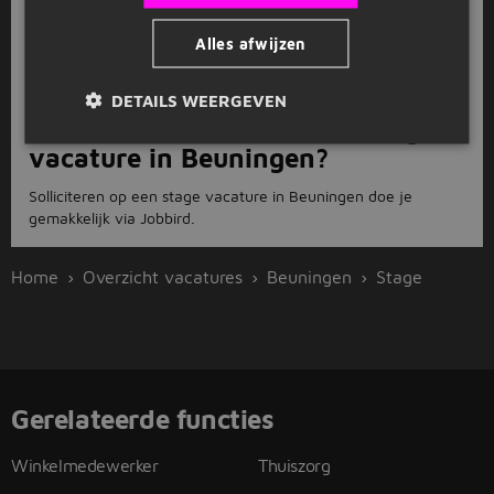
Beuningen?
Alles afwijzen
Er staan op dit moment 138 stage vacatures in Beuningen
open. Solliciteer direct via Jobbird!
DETAILS WEERGEVEN
Hoe solliciteer ik voor een stage
vacature in Beuningen?
Solliciteren op een stage vacature in Beuningen doe je
gemakkelijk via Jobbird.
Home
Overzicht vacatures
Beuningen
Stage
Gerelateerde functies
Winkelmedewerker
Thuiszorg