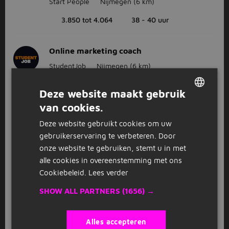
Start People
Nijmegen
(6 km)
3.850 tot 4.064
38 - 40 uur
Online marketing coach
StudentJob
Nijmegen
(6 km)
550 tot 850
HBO - WO
Deze website maakt gebruik
van cookies.
DUTCH
1
2
3
Volgende >
Deze website gebruikt cookies om uw
GERMAN
gebruikerservaring te verbeteren. Door
onze website te gebruiken, stemt u in met
alle cookies in overeenstemming met ons
Bekijk
recent gesloten vacatures
Cookiebeleid.
Lees verder
SHOW ALL PARTNERS
(1656) →
FAQ
Alles accepteren
Hoeveel stage vacatures zijn er in