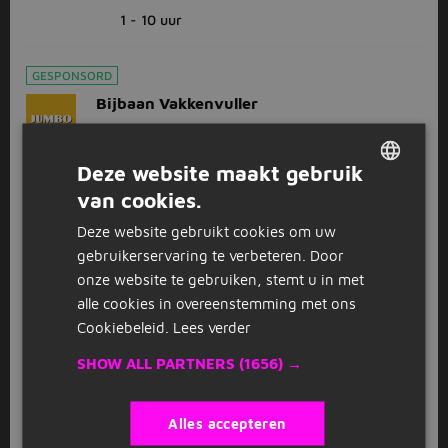
1 - 10 uur
GESPONSORD
Bijbaan Vakkenvuller
Jumbo
Doorwerth
(13 km)
1 - 10 uur
Deze website maakt gebruik
van cookies.
DUTCH
Deze website gebruikt cookies om uw
1
2
3
Volgende >
GERMAN
gebruikerservaring te verbeteren. Door
onze website te gebruiken, stemt u in met
alle cookies in overeenstemming met ons
Bekijk
recent gesloten vacatures
Cookiebeleid.
Lees verder
SHOW ALL PARTNERS
(1656) →
FAQ
Alles accepteren