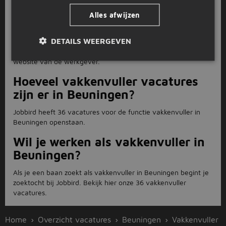
Hoe solliciteer ik als vakkenvuller
in Beuningen?
Alles afwijzen
Solliciteren voor de functie vakkenvuller in Beuningen doe je
DETAILS WEERGEVEN
direct op de website van Jobbird. Bij sommige vakkenvuller
vacatures in Beuningen word je doorgestuurd naar de
website van de werkgever.
Hoeveel vakkenvuller vacatures
zijn er in Beuningen?
Jobbird heeft 36 vacatures voor de functie vakkenvuller in
Beuningen openstaan.
Wil je werken als vakkenvuller in
Beuningen?
Als je een baan zoekt als vakkenvuller in Beuningen begint je
zoektocht bij Jobbird. Bekijk hier onze 36 vakkenvuller
vacatures.
Home
Overzicht vacatures
Beuningen
Vakkenvuller