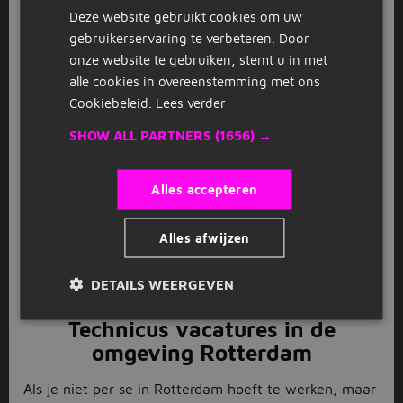
Deze website gebruikt cookies om uw
GERMAN
Solliciteren op technicus
gebruikerservaring te verbeteren. Door
vacatures in Rotterdam
onze website te gebruiken, stemt u in met
alle cookies in overeenstemming met ons
Heb jij al een interessante vacature gezien tussen ons
Cookiebeleid.
Lees verder
aanbod? Dan is het tijd om te solliciteren! Om in
aanmerking te komen voor de functie als technicus
SHOW ALL PARTNERS
(1656) →
dien je vaak een relevante opleiding en werkervaring
te hebben. Zorg daarom dat jouw cv up-to-date is en
Alles accepteren
schrijf een motivatiebrief waarin jij laat zien waarom
jij geschikt bent voor deze functie. Je kunt
gemakkelijk online solliciteren op onze website bij de
Alles afwijzen
technicus vacature Rotterdam van jouw keuze. De
werkgever neemt dan zo snel mogelijk contact met je
DETAILS WEERGEVEN
op.
Technicus vacatures in de
omgeving Rotterdam
Als je niet per se in Rotterdam hoeft te werken, maar