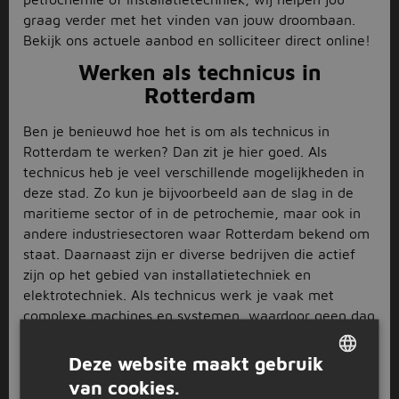
graag verder met het vinden van jouw droombaan.
Bekijk ons actuele aanbod en solliciteer direct online!
Werken als technicus in
Rotterdam
Ben je benieuwd hoe het is om als technicus in
Rotterdam te werken? Dan zit je hier goed. Als
technicus heb je veel verschillende mogelijkheden in
deze stad. Zo kun je bijvoorbeeld aan de slag in de
maritieme sector of in de petrochemie, maar ook in
andere industriesectoren waar Rotterdam bekend om
staat. Daarnaast zijn er diverse bedrijven die actief
zijn op het gebied van installatietechniek en
elektrotechniek. Als technicus werk je vaak met
complexe machines en systemen, waardoor geen dag
hetzelfde is. Je hebt een uitdagende functie waarbij
je altijd bezig bent met innovatie en verbetering. Wil
Deze website maakt gebruik
jij werken als technicus in Rotterdam? Bekijk dan snel
van cookies.
DUTCH
ons aanbod vacatures en solliciteer direct online!