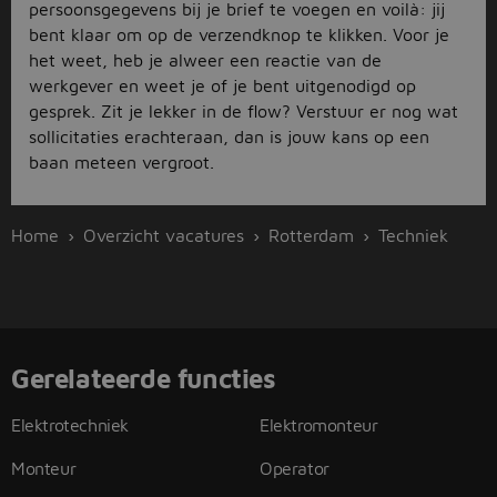
persoonsgegevens bij je brief te voegen en voilà: jij
bent klaar om op de verzendknop te klikken. Voor je
het weet, heb je alweer een reactie van de
werkgever en weet je of je bent uitgenodigd op
gesprek. Zit je lekker in de flow? Verstuur er nog wat
sollicitaties erachteraan, dan is jouw kans op een
baan meteen vergroot.
Home
Overzicht vacatures
Rotterdam
Techniek
Gerelateerde functies
Elektrotechniek
Elektromonteur
Monteur
Operator