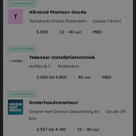
GESPONSORD
Allround Monteur Gouda
T
Techsharks Proces Rotterdam
Gouda
(19 km)
5.500
32 - 40 uur
MBO
GESPONSORD
Tekenaar installatietechniek
Artiflex B.V.
Rotterdam
3.450 tot 4.850
40 uur
MBO
GESPONSORD
Onderhoudsmonteur
Groene Hart Service Detachering BV
Gouda
(19
km)
3.557 tot 4.140
32 - 40 uur