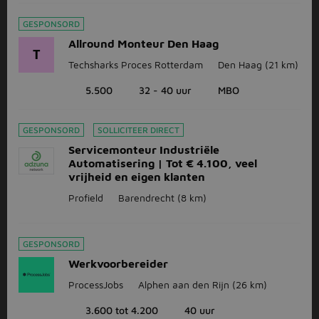
GESPONSORD
Allround Monteur Den Haag
T
Techsharks Proces Rotterdam
Den Haag
(21 km)
5.500
32 - 40 uur
MBO
GESPONSORD
SOLLICITEER DIRECT
Servicemonteur Industriële
Automatisering | Tot € 4.100, veel
vrijheid en eigen klanten
Profield
Barendrecht
(8 km)
GESPONSORD
Werkvoorbereider
ProcessJobs
Alphen aan den Rijn
(26 km)
3.600 tot 4.200
40 uur