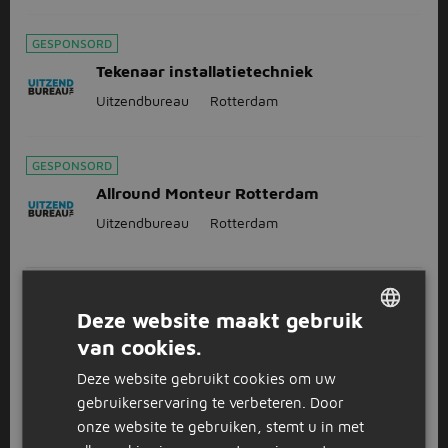
GESPONSORD
Tekenaar installatietechniek
Uitzendbureau
Rotterdam
GESPONSORD
Allround Monteur Rotterdam
Uitzendbureau
Rotterdam
1
2
3
Volgende >
Deze website maakt gebruik
van cookies.
DUTCH
Deze website gebruikt cookies om uw
Bekijk
recent gesloten vacatures
GERMAN
gebruikerservaring te verbeteren. Door
onze website te gebruiken, stemt u in met