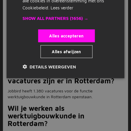
alle cookies in overeenstemming met ons
FAQ
Cookiebeleid.
Lees verder
Hoe solliciteer ik als
SHOW ALL PARTNERS
(1656) →
werktuigbouwkunde in
Rotterdam?
Alles accepteren
Solliciteren voor de functie werktuigbouwkunde in Rotterdam
doe je direct op de website van Jobbird. Bij sommige
Alles afwijzen
werktuigbouwkunde vacatures in Rotterdam word je
doorgestuurd naar de website van de werkgever.
DETAILS WEERGEVEN
Hoeveel werktuigbouwkunde
vacatures zijn er in Rotterdam?
Jobbird heeft 1.380 vacatures voor de functie
werktuigbouwkunde in Rotterdam openstaan.
Wil je werken als
werktuigbouwkunde in
Rotterdam?