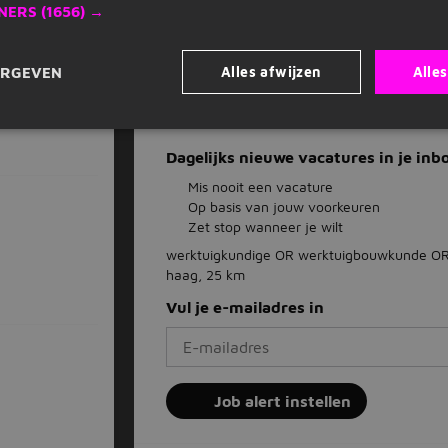
NERS
(1656) →
Vacature acties
jn
Opslaan als favoriet
Vacature delen
Alles afwijzen
Alle
ERGEVEN
 den Rijn
(25
Dagelijks nieuwe vacatures in je inb
Mis nooit een vacature
Op basis van jouw voorkeuren
Zet stop wanneer je wilt
werktuigkundige OR werktuigbouwkunde OR
haag, 25 km
Vul je e-mailadres in
Job alert instellen