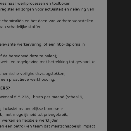
dures naar werkprocessen en toolboxen;
egister en zorgen voor actualiteit en naleving van
r chemicaliën en het doen van verbetervoorstellen
an schadelijke stoffen.
elevante werkervaring, of een hbo-diploma in
of de bereidheid deze te halen);
wet- en regelgeving met betrekking tot gevaarlijke
 chemische veiligheidsvraagstukken;
 een proactieve werkhouding.
DERS?
aximaal € 5.228,- bruto per maand (schaal 9,
 inclusief maandelijkse bonussen;
k, met mogelijkheid tot privégebruik;
werken en flexibele werktijden;
 en een betrokken team dat maatschappelijk impact