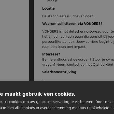
maakt.
Locatie
De standplaats is Scheveningen.
Waarom solliciteren via VONDERS?
VONDERS is hét detacheringsbureau voor tec
het vinden van een baan die aansluit bij jo
persoonlijke aanpak. Jouw carrière begint bi
naar een baan met impact.
Interesse?
Ben je enthousiast geworden? Stuur je cv n
vragen? Neem contact op met Olaf de Koni
Salarisomschrijving
-
e maakt gebruik van cookies.
Nu 
ruikt cookies om uw gebruikerservaring te verbeteren. Door onze
Solliciteer op d
u in met alle cookies in overeenstemming met ons Cookiebeleid.
L