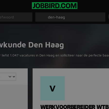
uwkunde Den Haag
efst 1.047 vacatures in Den Haag en solliciteer naar de perfecte baa
V
WERKVOORBEREIDER WTB