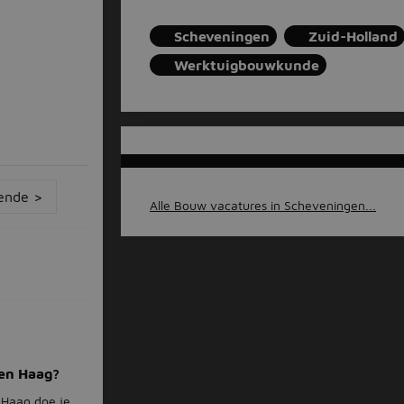
Scheveningen
Zuid-Holland
Werktuigbouwkunde
ende >
Alle Bouw vacatures in Scheveningen...
Den Haag?
 Haag doe je