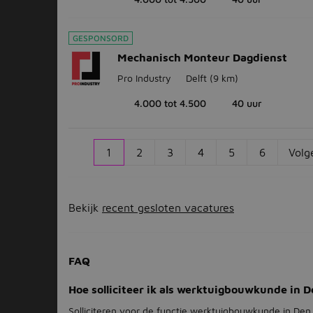
GESPONSORD
Mechanisch Monteur Dagdienst
Pro Industry
Delft
(9 km)
4.000 tot 4.500
40 uur
1
2
3
4
5
6
Volg
Bekijk
recent gesloten vacatures
FAQ
Hoe solliciteer ik als werktuigbouwkunde in 
Solliciteren voor de functie werktuigbouwkunde in Den