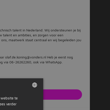
hnisch talent in Nederland. Wij ondersteunen je bij
uw talent en ambities, en zorgen voor een
j ons, maatwerk staat centraal en wij begeleiden jou
aar olaf.de.koning@vonders.nl Heb je eerst nog
ng via 06-26262260, ook via WhatsApp.
solliciteren
 website te
DUTCH
e website van de werkgever
ees verder
GERMAN