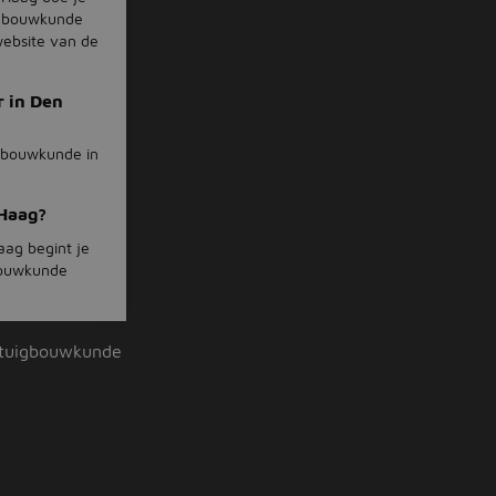
uigbouwkunde
website van de
r in Den
igbouwkunde in
 Haag?
aag begint je
gbouwkunde
tuigbouwkunde