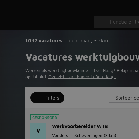
1047 vacatures
den-haag
,
30 km
Vacatures werktuigbo
Werken als werktuigbouwkunde in Den Haag? Bekijk maar li
op Jobbird.
Overzicht van banen in Den Haag.
Filters
GESPONSORD
Werkvoorbereider WTB
V
Vonders
Scheveningen
(3 km)