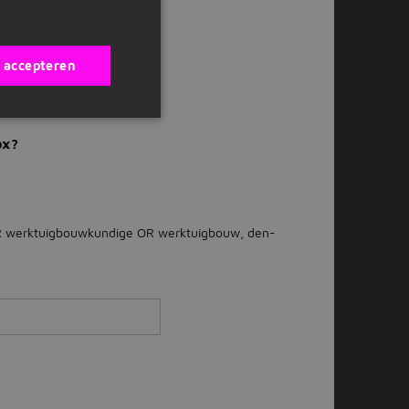
Of solliciteer later
s accepteren
ox?
 werktuigbouwkundige OR werktuigbouw, den-