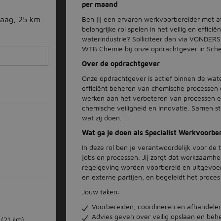
per maand
Ben jij een ervaren werkvoorbereider met aff
aag, 25 km
belangrijke rol spelen in het veilig en effi
waterindustrie? Solliciteer dan via VONDERS
WTB Chemie bij onze opdrachtgever in Sch
Over de opdrachtgever
Onze opdrachtgever is actief binnen de water
efficiënt beheren van chemische processen e
werken aan het verbeteren van processen e
chemische veiligheid en innovatie. Samen stre
wat zij doen.
Wat ga je doen als Specialist Werkvoorb
In deze rol ben je verantwoordelijk voor d
jobs en processen. Jij zorgt dat werkzaamhe
regelgeving worden voorbereid en uitgevoer
en externe partijen, en begeleidt het proces
Jouw taken:
Voorbereiden, coördineren en afhandele
Advies geven over veilig opslaan en beh
(21 km)