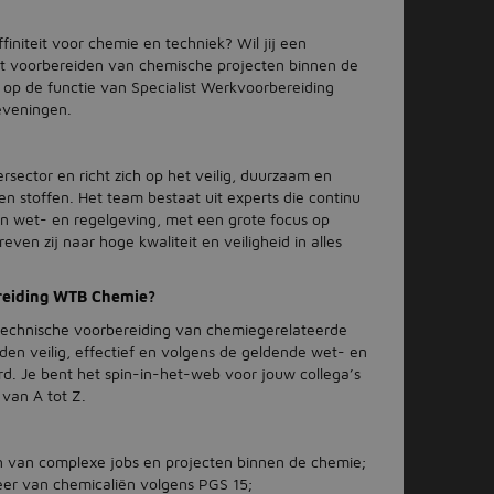
initeit voor chemie en techniek? Wil jij een
ciënt voorbereiden van chemische projecten binnen de
 op de functie van Specialist Werkvoorbereiding
eveningen.
sector en richt zich op het veilig, duurzaam en
n stoffen. Het team bestaat uit experts die continu
n wet- en regelgeving, met een grote focus op
ven zij naar hoge kwaliteit en veiligheid in alles
ereiding WTB Chemie?
e technische voorbereiding van chemiegerelateerde
den veilig, effectief en volgens de geldende wet- en
d. Je bent het spin-in-het-web voor jouw collega’s
 van A tot Z.
n van complexe jobs en projecten binnen de chemie;
eer van chemicaliën volgens PGS 15;