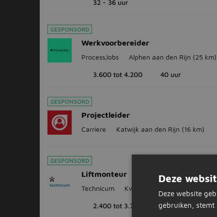
32 - 36 uur
GESPONSORD
Werkvoorbereider
ProcessJobs
Alphen aan den Rijn
(25 km)
3.600 tot 4.200
40 uur
GESPONSORD
Projectleider
Carriere
Katwijk aan den Rijn
(16 km)
GESPONSORD
Liftmonteur
Deze websit
Technicum
Kwintsheul
(8 km)
Deze website geb
gebruiken, stemt 
2.400 tot 3.700
32 - 40 uur