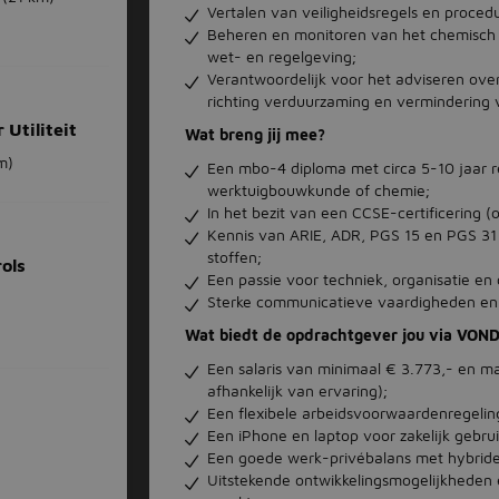
Vertalen van veiligheidsregels en proce
Beheren en monitoren van het chemisch r
wet- en regelgeving;
Verantwoordelijk voor het adviseren ove
richting verduurzaming en vermindering v
Utiliteit
Wat breng jij mee?
m)
Een mbo-4 diploma met circa 5-10 jaar r
werktuigbouwkunde of chemie;
In het bezit van een CCSE-certificering (
Kennis van ARIE, ADR, PGS 15 en PGS 31 
stoffen;
ols
Een passie voor techniek, organisatie en
Sterke communicatieve vaardigheden en
Wat biedt de opdrachtgever jou via VON
Een salaris van minimaal € 3.773,- en m
afhankelijk van ervaring);
Een flexibele arbeidsvoorwaardenregeling
Een iPhone en laptop voor zakelijk gebrui
Een goede werk-privébalans met hybride 
Uitstekende ontwikkelingsmogelijkheden