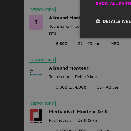
SHOW ALL PART
GESPONSORD
Allround Monteur Alphen aan den Ri
DETAILS WE
T
Techsharks Proces Rotterdam
Alphen aan
km)
5.500
32 - 40 uur
MBO
GESPONSORD
Allround Monteur
Technicum
Delft
(9 km)
3.300 tot 4.000
32 - 40 uur
GESPONSORD
Mechanisch Monteur Delft
Pro Industry
Delft
(9 km)
4.000 tot 4.500
40 uur