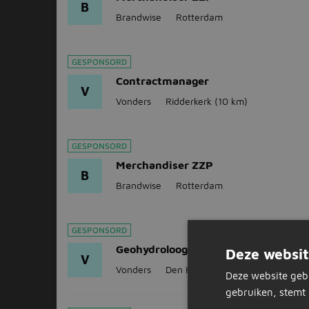
B
Brandwise
Rotterdam
GESPONSORD
Contractmanager
V
Vonders
Ridderkerk
(10 km)
GESPONSORD
Merchandiser ZZP
B
Brandwise
Rotterdam
GESPONSORD
Geohydroloog
Deze websit
V
Vonders
Den Haag
(21 km)
Deze website geb
gebruiken, stemt 