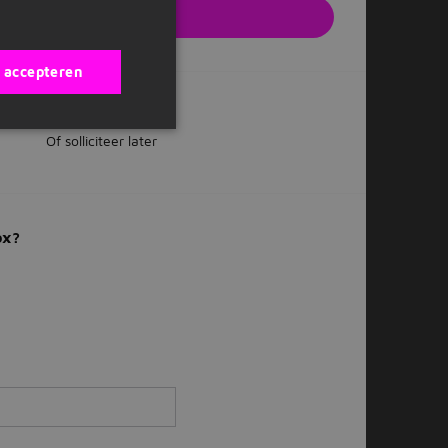
solliciteren
e website van de werkgever
s accepteren
Of solliciteer later
ox?