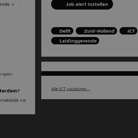
ende >
Job alert instellen
Delft
Zuid-Holland
ICT
Leidinggevende
m open.
Alle ICT vacatures...
otterdam?
emakkelijk via