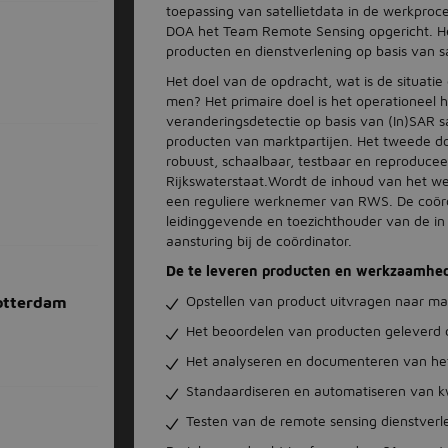
toepassing van satellietdata in de werkproce
DOA het Team Remote Sensing opgericht. Het
producten en dienstverlening op basis van sa
Het doel van de opdracht, wat is de situatie 
men? Het primaire doel is het operationeel
veranderingsdetectie op basis van (In)SAR s
producten van marktpartijen. Het tweede do
robuust, schaalbaar, testbaar en reproducee
Rijkswaterstaat.Wordt de inhoud van het we
een reguliere werknemer van RWS. De coörd
leidinggevende en toezichthouder van de in 
aansturing bij de coördinator.
De te leveren producten en werkzaamhed
Opstellen van product uitvragen naar ma
otterdam
Het beoordelen van producten geleverd d
Het analyseren en documenteren van he
Standaardiseren en automatiseren van kwa
Testen van de remote sensing dienstverle