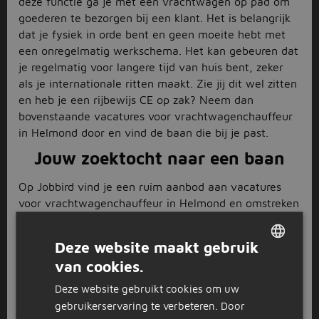
deze functie ga je met een vrachtwagen op pad om
goederen te bezorgen bij een klant. Het is belangrijk
dat je fysiek in orde bent en geen moeite hebt met
een onregelmatig werkschema. Het kan gebeuren dat
je regelmatig voor langere tijd van huis bent, zeker
als je internationale ritten maakt. Zie jij dit wel zitten
en heb je een rijbewijs CE op zak? Neem dan
bovenstaande vacatures voor vrachtwagenchauffeur
in Helmond door en vind de baan die bij je past.
Jouw zoektocht naar een baan
Op Jobbird vind je een ruim aanbod aan vacatures
voor vrachtwagenchauffeur in Helmond en omstreken
bij verschillende transportbedrijven. De meeste banen
komen inhoudelijk grotendeels overeen. Zo help je bij
Deze website maakt gebruik
het laden en lossen en behoort ook het contact met
van cookies.
de klant tot jouw taken. Ook een flexibele instelling
DUTCH
hoort bij deze baan. Zo kan het zijn dat je soms in het
Deze website gebruikt cookies om uw
GERMAN
weekend moet werken of ’s morgen al heel vroeg
gebruikerservaring te verbeteren. Door
aanwezig moet zijn. Toch heb je ook deels zelf in de