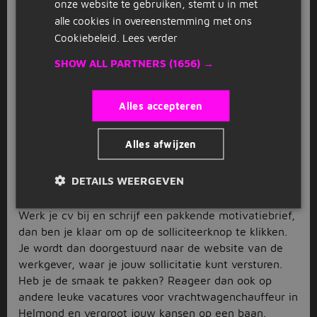
onze website te gebruiken, stemt u in met
hand hoe jouw baan er straks uitziet. Wil je
alle cookies in overeenstemming met ons
bijvoorbeeld
parttime
of
fulltime
werken? En vind je
Cookiebeleid.
Lees verder
het leuk om naar het buitenland te rijden of word je
SHOW ALL PARTNERS
(1656) →
liever
vrachtwagenchauffeur in het binnenland
? Geef
jouw voorkeuren aan met de verschillende zoektools
en vind eenvoudig de vacature voor
Alles accepteren
vrachtwagenchauffeur in Helmond die bij je past.
Aan de slag via Jobbird
Alles afwijzen
Wil je graag op korte termijn al aan de slag? Reageer
DETAILS WEERGEVEN
dan direct zodra je een interessante vacature voor
vrachtwagenchauffeur in Helmond op het oog hebt.
Werk je cv bij en schrijf een pakkende motivatiebrief,
dan ben je klaar om op de solliciteerknop te klikken.
Je wordt dan doorgestuurd naar de website van de
werkgever, waar je jouw sollicitatie kunt versturen.
Heb je de smaak te pakken? Reageer dan ook op
andere leuke vacatures voor vrachtwagenchauffeur in
Helmond en vergroot jouw kansen op een baan.