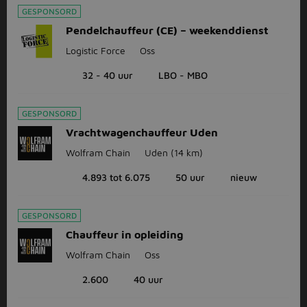
GESPONSORD
Pendelchauffeur (CE) – weekenddienst
Logistic Force
Oss
32 - 40 uur
LBO - MBO
GESPONSORD
Vrachtwagenchauffeur Uden
Wolfram Chain
Uden
(14 km)
4.893 tot 6.075
50 uur
nieuw
GESPONSORD
Chauffeur in opleiding
Wolfram Chain
Oss
2.600
40 uur