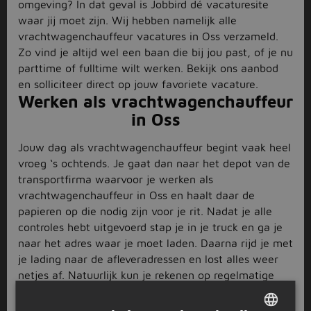
omgeving? In dat geval is Jobbird dé vacaturesite
waar jij moet zijn. Wij hebben namelijk alle
vrachtwagenchauffeur vacatures in Oss verzameld.
Zo vind je altijd wel een baan die bij jou past, of je nu
parttime of fulltime wilt werken. Bekijk ons aanbod
en solliciteer direct op jouw favoriete vacature.
Werken als vrachtwagenchauffeur
in Oss
Jouw dag als vrachtwagenchauffeur begint vaak heel
vroeg ‘s ochtends. Je gaat dan naar het depot van de
transportfirma waarvoor je werken als
vrachtwagenchauffeur in Oss en haalt daar de
papieren op die nodig zijn voor je rit. Nadat je alle
controles hebt uitgevoerd stap je in je truck en ga je
naar het adres waar je moet laden. Daarna rijd je met
je lading naar de afleveradressen en lost alles weer
netjes af. Natuurlijk kun je rekenen op regelmatige
pauzes tijdens de rit, want veiligheid staat altijd
voorop. Als laatste ga je terug naar het depot en doe