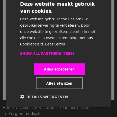
A
Deze website maakt gebruik
Aethon
Wijk bij Duurstede
(11 km)
van cookies.
DUTCH
MBO
Deze website gebruikt cookies om uw
GERMAN
gebruikerservaring te verbeteren. Door
GESPONSORD
onze website te gebruiken, stemt u in met
Bijbaan in de thuiszorg
alle cookies in overeenstemming met ons
A
Aethon
Waardenburg
(6 km)
Cookiebeleid.
Lees verder
0 - 32 uur
MBO - WO
SHOW ALL PARTNERS
(1656) →
Alles accepteren
1
2
3
Volgende >
Alles afwijzen
Bekijk
recent gesloten vacatures
DETAILS WEERGEVEN
Home
Overzicht vacatures
Geldermalsen
Zorg en medisch