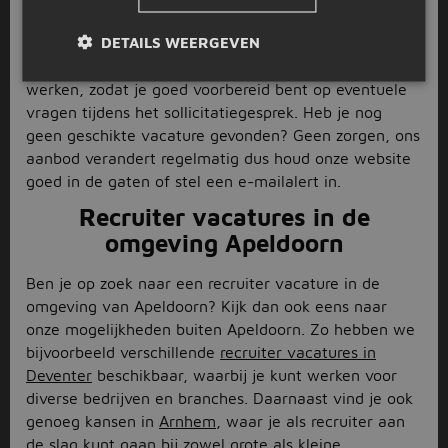
motivatiebrief up-to-date zijn en stuur deze mee met
DETAILS WEERGEVEN
jouw sollicitatie. Het kan ook handig zijn om vooraf
wat research te doen naar het bedrijf waar je gaat
werken, zodat je goed voorbereid bent op eventuele
vragen tijdens het sollicitatiegesprek. Heb je nog
geen geschikte vacature gevonden? Geen zorgen, ons
aanbod verandert regelmatig dus houd onze website
goed in de gaten of stel een e-mailalert in.
Recruiter vacatures in de
omgeving Apeldoorn
Ben je op zoek naar een recruiter vacature in de
omgeving van Apeldoorn? Kijk dan ook eens naar
onze mogelijkheden buiten Apeldoorn. Zo hebben we
bijvoorbeeld verschillende
recruiter vacatures in
Deventer
beschikbaar, waarbij je kunt werken voor
diverse bedrijven en branches. Daarnaast vind je ook
genoeg kansen in
Arnhem
, waar je als recruiter aan
de slag kunt gaan bij zowel grote als kleine