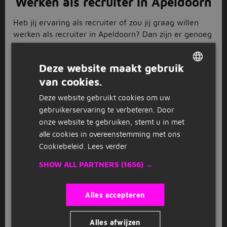
Werken als recruiter in Apeldoorn
Heb jij ervaring als recruiter of zou jij graag willen
werken als recruiter in Apeldoorn? Dan zijn er genoeg
mogelijkheden op Jobbird. Bijvoorbeeld bij een
uitzendbureau, detacheringsbureau of grote
Deze website maakt gebruik
organisatie met een eigen HR-afdeling. Als recruiter
van cookies.
heb je veel contact met zowel kandidaten als
DUTCH
opdrachtgevers, waardoor geen dag hetzelfde is.
Deze website gebruikt cookies om uw
GERMAN
Daarnaast krijg je de kans om mensen te helpen bij
gebruikerservaring te verbeteren. Door
het vinden van hun droombaan en draag je bij aan de
onze website te gebruiken, stemt u in met
groei van een bedrijf. Klinkt dit interessant voor jou?
alle cookies in overeenstemming met ons
Neem dan eens een kijkje tussen onze werken als
Cookiebeleid.
Lees verder
recruiter in Apeldoorn vacatures.
SHOW ALL PARTNERS
(1656) →
Solliciteren op recruiter vacatures
in Apeldoorn
Alles accepteren
Heb je een interessante recruiter vacature in
Apeldoorn gevonden op onze website? Dan is het tijd
Alles afwijzen
om te solliciteren! Zorg ervoor dat je cv en