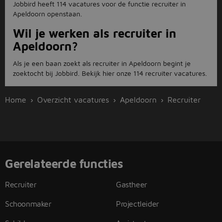
Jobbird heeft 114 vacatures voor de functie recruiter in
Apeldoorn openstaan.
Wil je werken als recruiter in
Apeldoorn?
Als je een baan zoekt als recruiter in Apeldoorn begint je
zoektocht bij Jobbird. Bekijk hier onze 114 recruiter vacatures.
Home
Overzicht vacatures
Apeldoorn
Recruiter
Gerelateerde functies
Recruiter
Gastheer
Schoonmaker
Projectleider