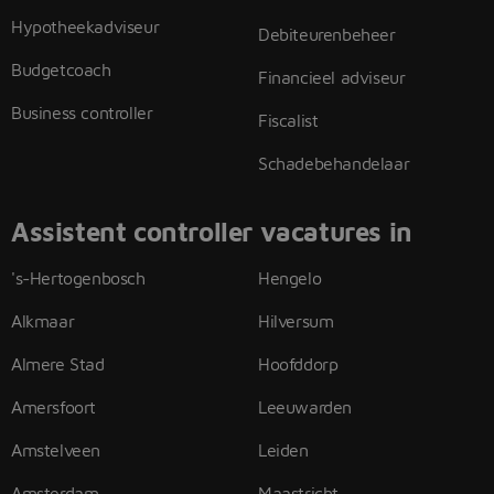
Hypotheekadviseur
Debiteurenbeheer
Budgetcoach
Financieel adviseur
Business controller
Fiscalist
Schadebehandelaar
Assistent controller vacatures in
's-Hertogenbosch
Hengelo
Alkmaar
Hilversum
Almere Stad
Hoofddorp
Amersfoort
Leeuwarden
Amstelveen
Leiden
Amsterdam
Maastricht