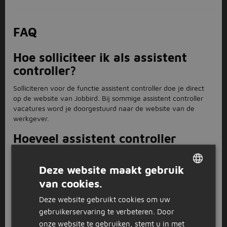
FAQ
Hoe solliciteer ik als assistent
controller?
Solliciteren voor de functie assistent controller doe je direct
op de website van Jobbird. Bij sommige assistent controller
vacatures word je doorgestuurd naar de website van de
werkgever.
Hoeveel assistent controller
vacatures zijn er?
Deze website maakt gebruik
Voor de functie assistent controller staan er 9 vacatures open.
van cookies.
DUTCH
Sollicitatietips voor assistent
Deze website gebruikt cookies om uw
controller.
GERMAN
gebruikerservaring te verbeteren. Door
Jobbird heeft geweldige tips als je wilt solliciteren voor een
onze website te gebruiken, stemt u in met