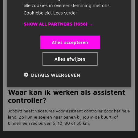
baan als assistent controller. Bekijk hier de sollicitatietips.
alle cookies in overeenstemming met ons
Wil je werken als assistent
Cookiebeleid.
Lees verder
controller?
SHOW ALL PARTNERS
(1656) →
Als je een baan zoekt als assistent controller begint je
zoektocht bij Jobbird. Bekijk hier onze 9 assistent controller
Alles accepteren
vacatures.
9 assistent controller vacatures.
Alles afwijzen
Jobbird heeft 9 vacatures voor de functie assistent controller.
Zoek jij een nieuwe uitdaging of een toffe eerste baan?
DETAILS WEERGEVEN
Bekijk dan hier onze assistent controller vacatures.
Waar kan ik werken als assistent
controller?
Jobbird heeft vacatures voor assistent controller door het hele
land. Zo kun je zoeken naar banen bij jou in de buurt, of
binnen een radius van 5, 10, 30 of 50 km.