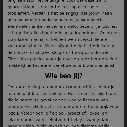
of graafmachine. Je zorgt ervoor dat deze altijd
gebruiksklaar is en controleert op eventuele
problemen. Verder is het belangrijk dat jouw kraan
goed schoon en onderhouden is, je signaleert
eventuele mankementen en meldt deze of je lost het
zelf op. Dit alles houd je bij in je kraanboek. Vacatures
voor kraanmachinist hebben we in verschillende
werkomgevingen. Werk bijvoorbeeld bij bedrijven in
de bouw-, offshore-, sloop- of transportindustrie.
Filter links precies waar je naar op zoek bent en vind
makkelijk je favoriete vacature voor kraanmachinist.
Wie ben jij?
Om aan de slag te gaan als kraanmachinist moet je
aan bepaalde eisen voldoen. Het is een fysieke baan
die in sommige gevallen veel van je lichaam kan
vragen. Fysieke kracht is daardoor erg belangrijk voor
jezelf. Verder ben je flexibel, proactief, loyaal en
lekker gemotiveerd. Buiten dit heb je, voor je kunt
gaan werken in dit vakgebied, een diploma nodig.