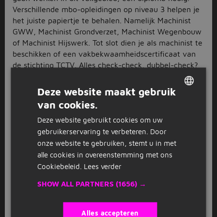
Verschillende mbo-opleidingen op niveau 3 helpen je
het juiste papiertje te behalen. Namelijk Machinist
GWW, Machinist Grondverzet, Machinist Wegenbouw
of Machinist Hijswerk. Tot slot dien je als machinist te
beschikken of een vakbekwaamheidscertificaat van
de stichting TCTV. Alles check-check, dubbel-check?
Bekijk dan de vacatures voor kraanmachinist.
Deze website maakt gebruik
Solliciteer op je favoriete vacature
van cookies.
voor kraanmachinist
DUTCH
Deze website gebruikt cookies om uw
GERMAN
Ben je op zoek naar een nieuwe baan? Lijken de
gebruikerservaring te verbeteren. Door
vacatures voor kraanmachinist je wel wat? En heb je
onze website te gebruiken, stemt u in met
de juiste papieren op zak? Dan hoef je alleen nog
alle cookies in overeenstemming met ons
maar te solliciteren. Voeg een cv en motivatiebrief
Cookiebeleid.
Lees verder
toe, druk op verzenden en voor je het weet neemt de
werkgever al contact met je op. En dan is het aan jou
SHOW ALL PARTNERS
(1656) →
om te shinen tijdens het sollicitatiegesprek. Kun je
niet kiezen welke baan je het leukst vindt? Solliciteer
Alles accepteren
gerust op alle vacatures voor kraanmachinist die jou