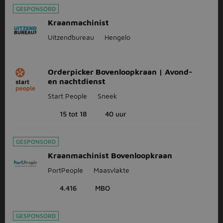
GESPONSORD
Kraanmachinist
Uitzendbureau
Hengelo
Orderpicker Bovenloopkraan | Avond-
en nachtdienst
Start People
Sneek
15 tot 18
40 uur
GESPONSORD
Kraanmachinist Bovenloopkraan
PortPeople
Maasvlakte
4.416
MBO
GESPONSORD