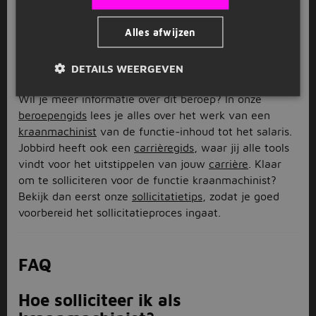
interessant lijken. Nog niet gevonden wat je zoekt?
Stel dan een e-mail alert in en blijf zo op de hoogte
Alles afwijzen
van het nieuwste aanbod.
Wat doet een kraanmachinist?
DETAILS WEERGEVEN
Wil je meer informatie over dit beroep? In onze
beroepengids
lees je alles over het werk van een
kraanmachinist
van de functie-inhoud tot het salaris.
Jobbird heeft ook een
carrièregids
, waar jij alle tools
vindt voor het uitstippelen van jouw
carrière
. Klaar
om te solliciteren voor de functie kraanmachinist?
Bekijk dan eerst onze
sollicitatietips
, zodat je goed
voorbereid het sollicitatieproces ingaat.
FAQ
Hoe solliciteer ik als