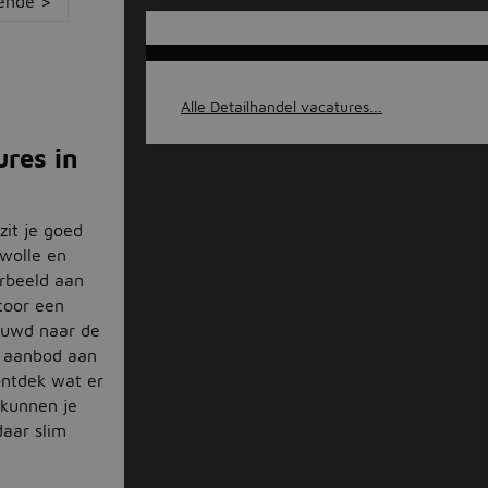
ende >
Alle Detailhandel vacatures...
res in
zit je goed
Zwolle en
orbeeld aan
scoor een
ieuwd naar de
e aanbod aan
ontdek wat er
s kunnen je
daar slim