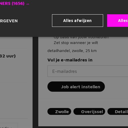
NERS
(1656) →
Alles afwijzen
Alle
ERGEVEN
Dagelijks nieuwe vacatures in je inb
Mis nooit een vacature
Op basis van jouw voorkeuren
Zet stop wanneer je wilt
detailhandel, zwolle, 25 km
32 uur)
Vul je e-mailadres in
Job alert instellen
Zwolle
Overijssel
Detai