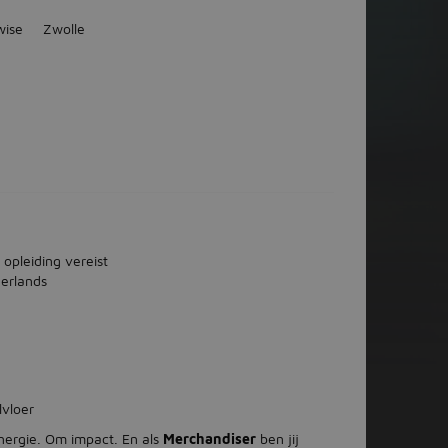
wise
Zwolle
 opleiding vereist
erlands
lvloer
nergie. Om impact. En als
Merchandiser
ben jij