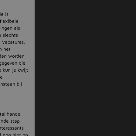
e is
flexibele
ingen als
e slechts
e vacatures,
n het
 dan worden
rgegeven die
e kun je kwijt
je
nstaan bij
tailhandel
ende stap
interessants
 nog niet op.