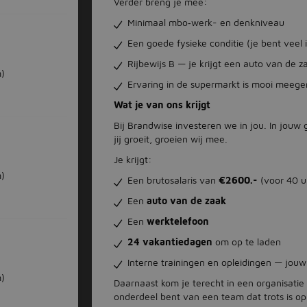
Verder breng je mee:
Minimaal mbo‑werk- en denkniveau
Een goede fysieke conditie (je bent veel
Rijbewijs B — je krijgt een auto van de z
)
Ervaring in de supermarkt is mooi mee
Wat je van ons krijgt
Bij Brandwise investeren we in jou. In jouw
jij groeit, groeien wij mee.
Je krijgt:
)
Een brutosalaris van
€2600.-
(voor 40 u
Een
auto van de zaak
Een
werktelefoon
24 vakantiedagen
om op te laden
Interne trainingen en opleidingen — jouw
)
Daarnaast kom je terecht in een organisati
onderdeel bent van een team dat trots is o