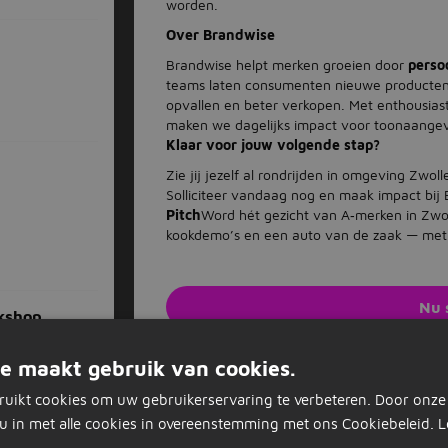
worden.
Over Brandwise
Brandwise helpt merken groeien door
perso
teams laten consumenten nieuwe producten
opvallen en beter verkopen. Met enthousias
maken we dagelijks impact voor toonaange
Klaar voor jouw volgende stap?
Zie jij jezelf al rondrijden in omgeving Zwo
Solliciteer vandaag nog en maak impact bij
Pitch
Word hét gezicht van A‑merken in Zwol
kookdemo’s en een auto van de zaak — met
Nu 
kshop
Solliciteer op d
e maakt gebruik van cookies.
Vacature acties
ruikt cookies om uw gebruikerservaring te verbeteren. Door onze
cessoires
u in met alle cookies in overeenstemming met ons Cookiebeleid.
L
Opslaan als favoriet
Vacature delen