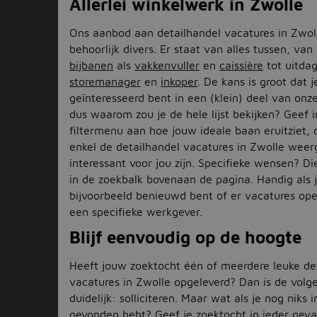
Allerlei winkelwerk in Zwolle
Ons aanbod aan detailhandel vacatures in Zwoll
behoorlijk divers. Er staat van alles tussen, van 
bijbanen
als
vakkenvuller
en
caissière
tot uitdag
storemanager
en
inkoper
. De kans is groot dat j
geïnteresseerd bent in een (klein) deel van onz
dus waarom zou je de hele lijst bekijken? Geef i
filtermenu aan hoe jouw ideale baan eruitziet,
enkel de detailhandel vacatures in Zwolle wee
interessant voor jou zijn. Specifieke wensen? Di
in de zoekbalk bovenaan de pagina. Handig als 
bijvoorbeeld benieuwd bent of er vacatures ope
een specifieke werkgever.
Blijf eenvoudig op de hoogte
Heeft jouw zoektocht één of meerdere leuke de
vacatures in Zwolle opgeleverd? Dan is de volg
duidelijk: solliciteren. Maar wat als je nog niks 
gevonden hebt? Geef je zoektocht in ieder geval