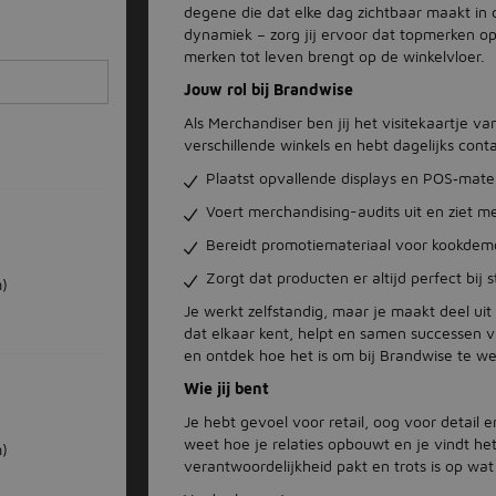
degene die dat elke dag zichtbaar maakt in 
dynamiek – zorg jij ervoor dat topmerken opv
merken tot leven brengt op de winkelvloer.
Jouw rol bij Brandwise
Als Merchandiser ben jij het visitekaartje 
verschillende winkels en hebt dagelijks cont
Plaatst opvallende displays en POS‑mate
Voert merchandising-audits uit en ziet 
Bereidt promotiemateriaal voor kookdemo
Zorgt dat producten er altijd perfect bij 
)
Je werkt zelfstandig, maar je maakt deel u
dat elkaar kent, helpt en samen successen vi
en ontdek hoe het is om bij Brandwise te we
Wie jij bent
Je hebt gevoel voor retail, oog voor detail e
weet hoe je relaties opbouwt en je vindt het
)
verantwoordelijkheid pakt en trots is op wat