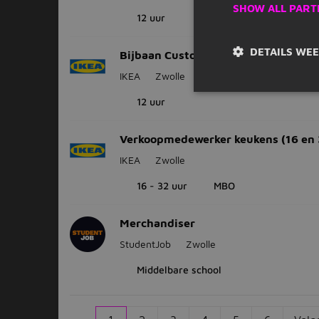
SHOW ALL PART
12 uur
DETAILS WE
Bijbaan Customer Relations
IKEA
Zwolle
12 uur
Verkoopmedewerker keukens (16 en 
IKEA
Zwolle
16 - 32 uur
MBO
Merchandiser
StudentJob
Zwolle
Middelbare school