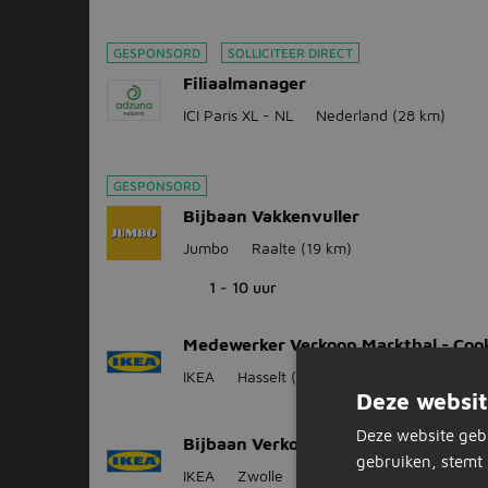
GESPONSORD
SOLLICITEER DIRECT
Filiaalmanager
ICI Paris XL - NL
Nederland
(28 km)
GESPONSORD
Bijbaan Vakkenvuller
Jumbo
Raalte
(19 km)
1 - 10 uur
Medewerker Verkoop Markthal - Coo
IKEA
Hasselt
(9 km)
Deze websit
Deze website geb
Bijbaan Verkoopmedewerker woonac
gebruiken, stemt 
IKEA
Zwolle