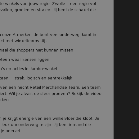
de winkels van jouw regio. Zwolle – een regio vol
allen, groeien en stralen. Jij bent de schakel die
van onze A‑merken. Je bent veel onderweg, komt in
act met winkelteams. Jij:
riaal die shoppers niet kunnen missen
meteen waar kansen liggen
’s en acties in Jumbo-winkel
staan — strak, logisch en aantrekkelijk
it van een hecht Retail Merchandise Team. Een team
ert. Wil je alvast de sfeer proeven? Bekijk de video
rken.
n je krijgt energie van een winkelvloer die klopt. Je
 leuk om onderweg te zijn. Jij bent iemand die
 je neerzet.