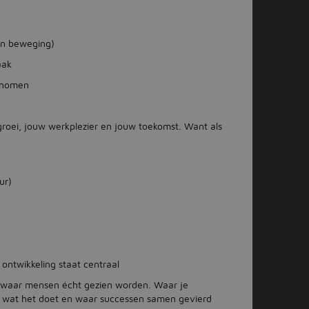
 in beweging)
aak
genomen
 groei, jouw werkplezier en jouw toekomst. Want als
ur)
 ontwikkeling staat centraal
e waar mensen écht gezien worden. Waar je
p wat het doet en waar successen samen gevierd