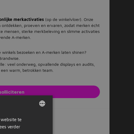
onlijke merkactivaties
(op de winkelvloer). Onze
 ontdekken, proeven en ervaren, zodat merken écht
te mensen, sterke merkbeleving en slimme activaties
vende A‑merken.
lle winkels bezoeken en A‑merken laten shinen?
 Brandwise.
le: veel onderweg, opvallende displays en audits,
 een warm, betrokken team.
solliciteren
e website van de werkgever
 website te
DUTCH
ees verder
Of solliciteer later
GERMAN