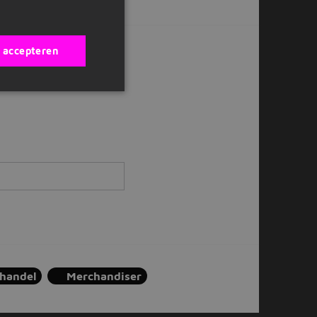
s accepteren
ox?
lhandel
Merchandiser