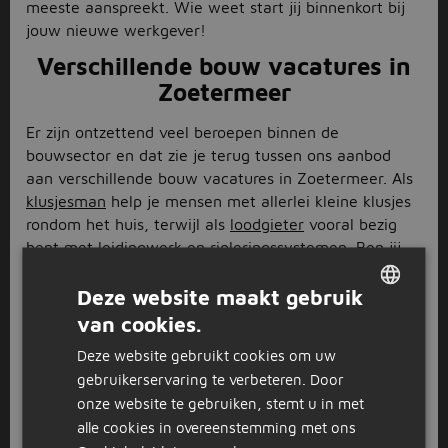
meeste aanspreekt. Wie weet start jij binnenkort bij
jouw nieuwe werkgever!
Verschillende bouw vacatures in
Zoetermeer
Er zijn ontzettend veel beroepen binnen de
bouwsector en dat zie je terug tussen ons aanbod
aan verschillende bouw vacatures in Zoetermeer. Als
klusjesman
help je mensen met allerlei kleine klusjes
rondom het huis, terwijl als
loodgieter
vooral bezig
bent met leidingwerk en rioleringssystemen. Ben jij
meer een persoon die graag hoog werkt? Dan past
wellicht een baan als
dakdekker
beter bij jou! Maar
Deze website maakt gebruik
ook voor andere functies zoals timmerman, metselaar
van cookies.
DUTCH
of stukadoor kun je bij ons terecht.
Deze website gebruikt cookies om uw
GERMAN
Solliciteren op bouw vacatures in
gebruikerservaring te verbeteren. Door
Zoetermeer
onze website te gebruiken, stemt u in met
alle cookies in overeenstemming met ons
Heb je een interessante bouw vacature gevonden in