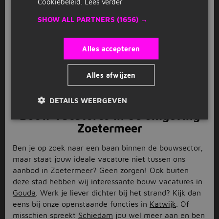
Cookiebeleid.
Lees verder
Zoetermeer? Solliciteren kan heel eenvoudig en snel
via Jobbird. Klik op de solliciteerknop en je wordt
SHOW ALL PARTNERS
(1656) →
doorgestuurd naar de website van de werkgever of er
verschijnt een sollicitatieformulier op je scherm. Vul
Alles accepteren
vervolgens jouw gegevens in, voeg een recent cv toe
en upload een sterke motivatiebrief. Druk daarna op
Alles afwijzen
verzenden en jouw sollicitatie is verstuurd! De
werkgever neemt dan zo snel mogelijk contact met je
op om het proces te bespreken.
DETAILS WEERGEVEN
Bouw vacatures in de omgeving
Zoetermeer
Ben je op zoek naar een baan binnen de bouwsector,
maar staat jouw ideale vacature niet tussen ons
aanbod in Zoetermeer? Geen zorgen! Ook buiten
deze stad hebben wij interessante
bouw vacatures in
Gouda
. Werk je liever dichter bij het strand? Kijk dan
eens bij onze openstaande functies in
Katwijk
. Of
misschien spreekt
Schiedam
jou wel meer aan en ben