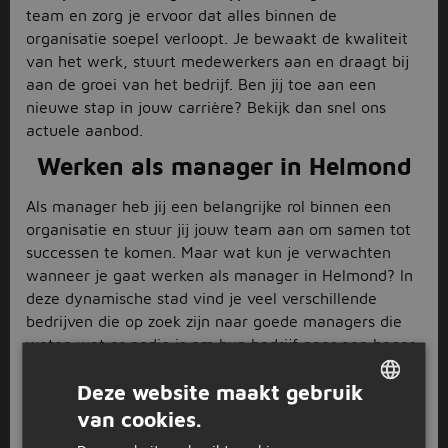
team en zorg je ervoor dat alles binnen de
organisatie soepel verloopt. Je bewaakt de kwaliteit
van het werk, stuurt medewerkers aan en draagt bij
aan de groei van het bedrijf. Ben jij toe aan een
nieuwe stap in jouw carrière? Bekijk dan snel ons
actuele aanbod.
Werken als manager in Helmond
Als manager heb jij een belangrijke rol binnen een
organisatie en stuur jij jouw team aan om samen tot
successen te komen. Maar wat kun je verwachten
wanneer je gaat werken als manager in Helmond? In
deze dynamische stad vind je veel verschillende
bedrijven die op zoek zijn naar goede managers die
weten wat er nodig is om hun bedrijf naar een hoger
niveau te tillen. Bij Jobbird hebben wij verschillende
Deze website maakt gebruik
vacatures openstaan voor managementfuncties in
Helmond. Neem gerust eens een kijkje en ontdek
van cookies.
DUTCH
welke mogelijkheden er allemaal zijn.