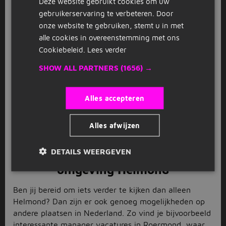
Deze website gebruikt cookies om uw
GERMAN
Solliciteren op manager vacatures
gebruikerservaring te verbeteren. Door
in Helmond
onze website te gebruiken, stemt u in met
alle cookies in overeenstemming met ons
Als je een interessante manager vacature in Helmond
Cookiebeleid.
Lees verder
hebt gevonden, is het tijd om te solliciteren. Zorg
SHOW ALL PARTNERS
(1656) →
ervoor dat jouw cv up-to-date is en schrijf een sterke
motivatiebrief waarin je laat zien waarom jij de
ideale kandidaat bent voor deze functie. Let erop dat
Alles accepteren
je alle relevante informatie vermeldt en geen
spelfouten maakt. Verstuur vervolgens jouw
Alles afwijzen
sollicitatie gemakkelijk en snel via onze website naar
de werkgever. Veel succes met solliciteren!
DETAILS WEERGEVEN
Manager vacatures in de
omgeving Helmond
Ben jij bereid om iets verder te kijken dan alleen
Helmond? Dan zijn er ook genoeg mogelijkheden op
andere plaatsen in Nederland. Zo vind je bijvoorbeeld
interessante
manager vacatures in Roermond
, waar