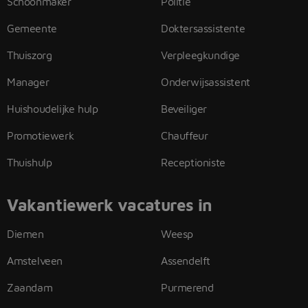
Schoonmaker
Politie
Gemeente
Doktersassistente
Thuiszorg
Verpleegkundige
Manager
Onderwijsassistent
Huishoudelijke hulp
Beveiliger
Promotiewerk
Chauffeur
Thuishulp
Receptioniste
Vakantiewerk vacatures in
Diemen
Weesp
Amstelveen
Assendelft
Zaandam
Purmerend