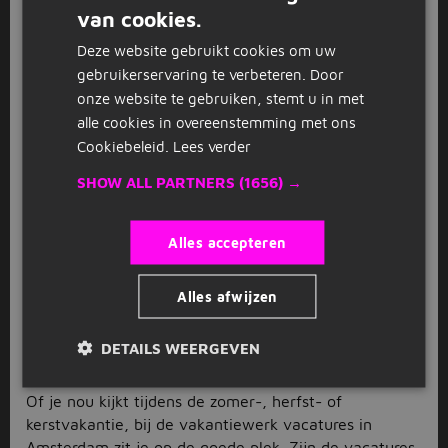
van cookies.
was nog nooit zo eenvoudig.
DUTCH
Een baan voor jou
Deze website gebruikt cookies om uw
GERMAN
gebruikerservaring te verbeteren. Door
In Amsterdam loopt het tijdens de vakanties over van
onze website te gebruiken, stemt u in met
de toeristen. Niet zo gek dus, dat er veel
alle cookies in overeenstemming met ons
vakantiewerk vacatures in Amsterdam openstaan in
Cookiebeleid.
Lees verder
de detailhandel,
horeca
en toerisme sector. Maar ook
SHOW ALL PARTNERS
(1656) →
in andere beroepsgroepen is er nog genoeg leuks te
vinden. Zoek jij vacatures voor vakantiewerk in de
zorg
in een ziekenhuis in Amsterdam, of ga je voor
Alles accepteren
administratief vakantiewerk in onze hoofdstad? Vink
links de beroepsgroepen aan die jou het meeste
Alles afwijzen
aanspreken, dan komen alleen de meest relevante
vakantiewerk vacatures in Amsterdam tevoorschijn.
DETAILS WEERGEVEN
Allerlei vacatures op Jobbird
Of je nou kijkt tijdens de zomer-, herfst- of
kerstvakantie, bij de vakantiewerk vacatures in
Amsterdam zit je op de goede plek. Zijn de vacatures