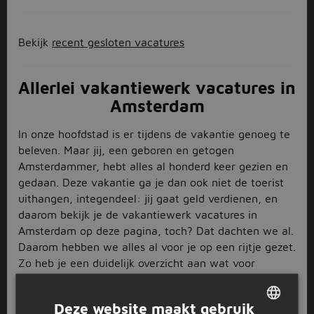
Bekijk
recent gesloten vacatures
Allerlei vakantiewerk vacatures in
Amsterdam
In onze hoofdstad is er tijdens de vakantie genoeg te
beleven. Maar jij, een geboren en getogen
Amsterdammer, hebt alles al honderd keer gezien en
gedaan. Deze vakantie ga je dan ook niet de toerist
uithangen, integendeel: jij gaat geld verdienen, en
daarom bekijk je de vakantiewerk vacatures in
Amsterdam op deze pagina, toch? Dat dachten we al.
Daarom hebben we alles al voor je op een rijtje gezet.
Zo heb je een duidelijk overzicht aan wat voor
vakantiewerk vacatures jouw Amsterdam je te bieden
heeft. Wil je het aanbod nog meer verfijnen? Ook dat
Deze website maakt gebruik
kan, met gebruik van de zoekfilters. Een baan zoeken