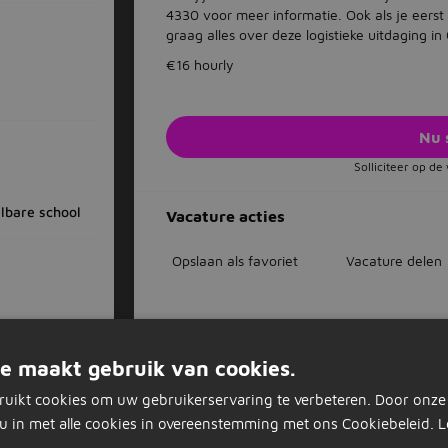
4330 voor meer informatie. Ook als je eerst 
graag alles over deze logistieke uitdaging in
€16 hourly
Nu 
Solliciteer op d
lbare school
Vacature acties
Opslaan als favoriet
Vacature delen
Dagelijks nieuwe vacatures in je inb
e maakt gebruik van cookies.
0 - €3400
Mis nooit een vacature
ruikt cookies om uw gebruikerservaring te verbeteren. Door onze
Op basis van jouw voorkeuren
u in met alle cookies in overeenstemming met ons Cookiebeleid.
L
Zet stop wanneer je wilt