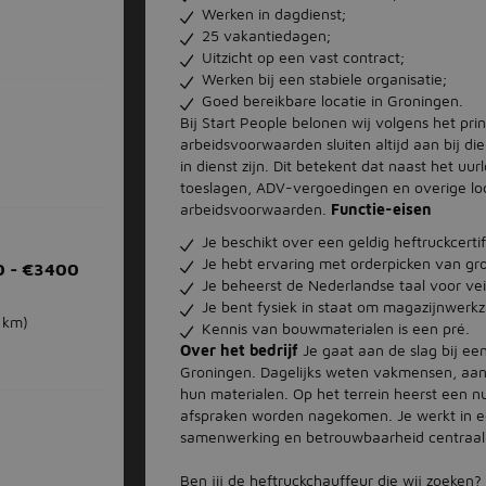
Werken in dagdienst;
25 vakantiedagen;
Uitzicht op een vast contract;
Werken bij een stabiele organisatie;
Goed bereikbare locatie in Groningen.
Bij Start People belonen wij volgens het pri
arbeidsvoorwaarden sluiten altijd aan bij di
in dienst zijn. Dit betekent dat naast het uu
toeslagen, ADV-vergoedingen en overige lo
arbeidsvoorwaarden.
Functie-eisen
Je beschikt over een geldig heftruckcertif
Je hebt ervaring met orderpicken van gr
0 - €3400
Je beheerst de Nederlandse taal voor ve
Je bent fysiek in staat om magazijnwerk
 km)
Kennis van bouwmaterialen is een pré.
Over het bedrijf
Je gaat aan de slag bij ee
Groningen. Dagelijks weten vakmensen, aan
hun materialen. Op het terrein heerst een n
afspraken worden nagekomen. Je werkt in ee
samenwerking en betrouwbaarheid centraal
Ben jij de heftruckchauffeur die wij zoeken?