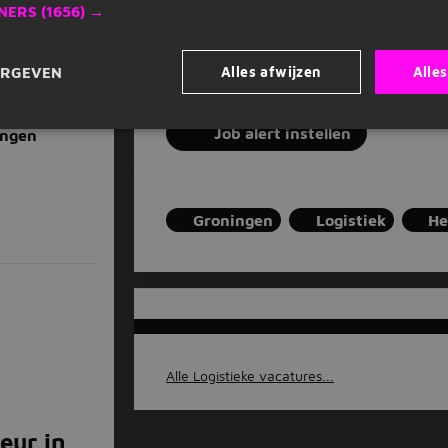
heftruck, groningen, 25 km
NERS
(1656) →
Vul je e-mailadres in
Alles afwijzen
Alle
ERGEVEN
Job alert instellen
ingen
Groningen
Logistiek
He
Alle Logistieke vacatures...
eur in