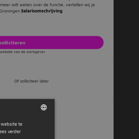
meer wilt weten over de functie, vertellen wij je
 Groningen.
Salarisomschrijving
solliciteren
e website van de werkgever
Of solliciteer later
ox?
 website te
DUTCH
ees verder
GERMAN