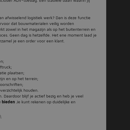
clusief ADV-toeslag. Een stabiele baan waarin jij
n afwisselend logistiek werk? Dan is deze functie
j ervoor dat bouwmaterialen veilig worden
kt zowel in het magazijn als op het buitenterrein en
 proces. Geen dag is hetzelfde. Het ene moment laad je
amel je een order voor een klant.
en;
ftruck;
atie plaatsen;
jn en op het terrein;
oorschriften;
verzichtelijk houden.
 Daardoor blijf je actief bezig en heb je veel
e bieden
Je kunt rekenen op duidelijke en
;