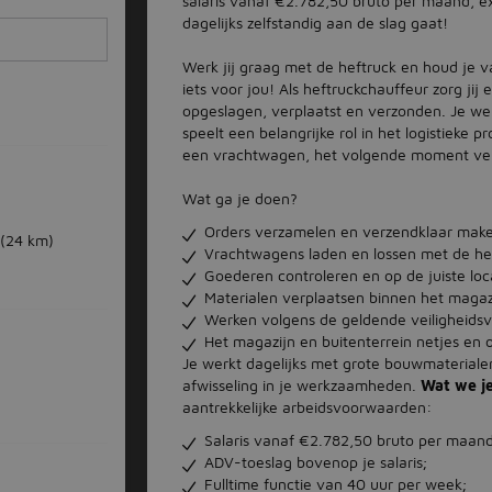
salaris vanaf €2.782,50 bruto per maand, ex
dagelijks zelfstandig aan de slag gaat!
Werk jij graag met de heftruck en houd je va
iets voor jou! Als heftruckchauffeur zorg ji
opgeslagen, verplaatst en verzonden. Je wer
speelt een belangrijke rol in het logistieke
een vrachtwagen, het volgende moment verz
Wat ga je doen?
Orders verzamelen en verzendklaar mak
(24 km)
Vrachtwagens laden en lossen met de he
Goederen controleren en op de juiste loc
Materialen verplaatsen binnen het magazi
Werken volgens de geldende veiligheidsv
Het magazijn en buitenterrein netjes en o
Je werkt dagelijks met grote bouwmaterialen.
afwisseling in je werkzaamheden.
Wat we j
aantrekkelijke arbeidsvoorwaarden:
Salaris vanaf €2.782,50 bruto per maand
ADV-toeslag bovenop je salaris;
Fulltime functie van 40 uur per week;