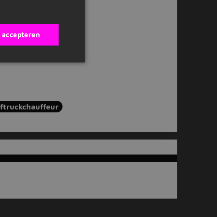
s accepteren
ftruckchauffeur