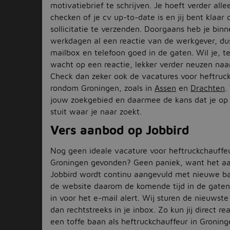
motivatiebrief te schrijven. Je hoeft verder alle
checken of je cv up-to-date is en jij bent klaar 
sollicitatie te verzenden. Doorgaans heb je bin
werkdagen al een reactie van de werkgever, du
mailbox en telefoon goed in de gaten. Wil je, ter
wacht op een reactie, lekker verder neuzen na
Check dan zeker ook de vacatures voor heftruc
rondom Groningen, zoals in
Assen
en
Drachten
.
jouw zoekgebied en daarmee de kans dat je op 
stuit waar je naar zoekt.
Vers aanbod op Jobbird
Nog geen ideale vacature voor heftruckchauffeu
Groningen gevonden? Geen paniek, want het a
Jobbird wordt continu aangevuld met nieuwe b
de website daarom de komende tijd in de gaten 
in voor het e-mail alert. Wij sturen de nieuwst
dan rechtstreeks in je inbox. Zo kun jij direct re
een toffe baan als heftruckchauffeur in Groning