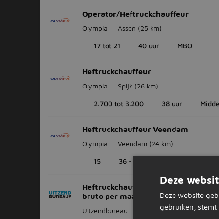
Operator/Heftruckchauffeur
Olympia
Assen
(25 km)
17 tot 21
40 uur
MBO
Heftruckchauffeur
Olympia
Spijk
(26 km)
2.700 tot 3.200
38 uur
Midde
Heftruckchauffeur Veendam
Olympia
Veendam
(24 km)
15
36 - 40 uur
Deze websit
Heftruckchauffeur dagdienst (€280
Deze website geb
bruto per maand)
gebruiken, stemt 
Uitzendbureau
Assen
(25 km)