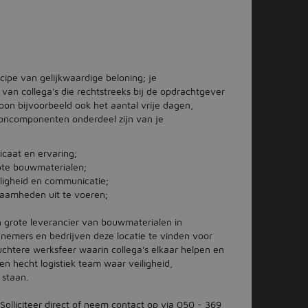
ncipe van gelijkwaardige beloning; je
e van collega's die rechtstreeks bij de opdrachtgever
rloon bijvoorbeeld ook het aantal vrije dagen,
oncomponenten onderdeel zijn van je
icaat en ervaring;
ote bouwmaterialen;
iligheid en communicatie;
zaamheden uit te voeren;
n grote leverancier van bouwmaterialen in
nemers en bedrijven deze locatie te vinden voor
uchtere werksfeer waarin collega's elkaar helpen en
n hecht logistiek team waar veiligheid,
 staan.
 Solliciteer direct of neem contact op via 050 - 369