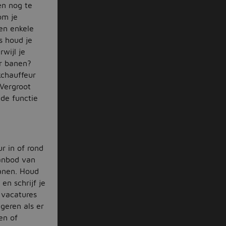
en nog te
om je
nen enkele
s houd je
wijl je
ar banen?
kchauffeur
 Vergroot
de functie
r in of rond
anbod van
anen. Houd
en schrijf je
e vacatures
ageren als er
en of