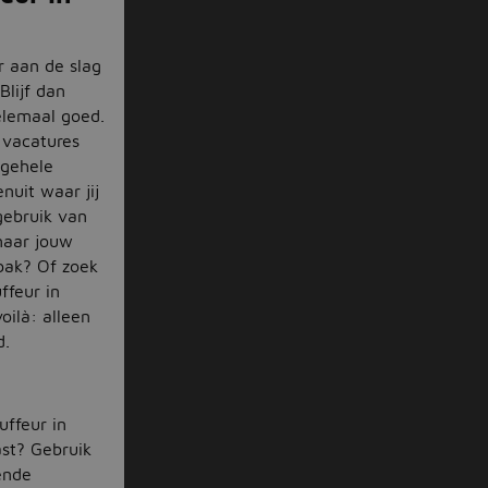
r aan de slag
Blijf dan
elemaal goed.
e vacatures
 gehele
nuit waar jij
gebruik van
naar jouw
bak? Of zoek
ffeur in
oilà: alleen
d.
uffeur in
st? Gebruik
ende