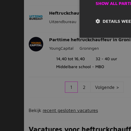
SHOW ALL PART
Heftruckchauffeur
DETAILS WE
Uitzendbureau
Assen
(25 km)
Parttime heftruckchauffeur in Gron
YoungCapital
Groningen
14,40 tot 16,40
32 - 40 uur
Middelbare school - MBO
1
2
Volgende >
Bekijk
recent gesloten vacatures
Vacatures voor heftruckchauff