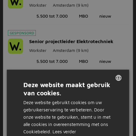
Workster
Amsterdam
(9 km)
5.500 tot 7.000
MBO
nieuw
GESPONSORD
Senior projectleider Elektrotechniek
Workster
Amsterdam
(9 km)
5.500 tot 7.000
MBO
nieuw
1
2
3
Volgende >
Deze website maakt gebruik
van cookies.
DUTCH
Deze website gebruikt cookies om uw
GERMAN
Bekijk
recent gesloten vacatures
gebruikerservaring te verbeteren. Door
onze website te gebruiken, stemt u in met
alle cookies in overeenstemming met ons
FAQ
Cookiebeleid.
Lees verder