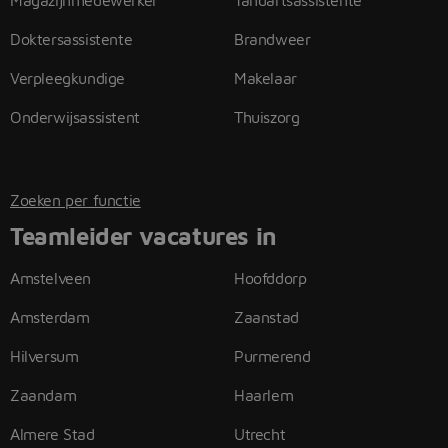
Magazijnmedewerker
Tandartsassistente
Doktersassistente
Brandweer
Verpleegkundige
Makelaar
Onderwijsassistent
Thuiszorg
Zoeken per functie
Teamleider vacatures in
Amstelveen
Hoofddorp
Amsterdam
Zaanstad
Hilversum
Purmerend
Zaandam
Haarlem
Almere Stad
Utrecht