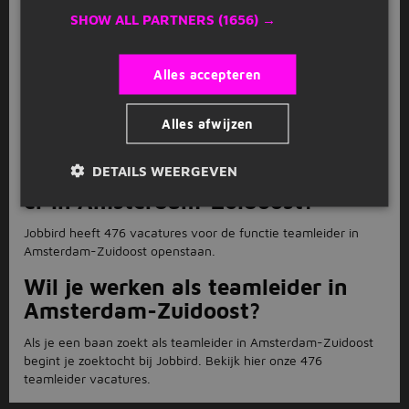
SHOW ALL PARTNERS
(1656) →
Hoe solliciteer ik als teamleider in
Amsterdam-Zuidoost?
Alles accepteren
Solliciteren voor de functie teamleider in Amsterdam-Zuidoost
doe je direct op de website van Jobbird. Bij sommige
teamleider vacatures in Amsterdam-Zuidoost word je
Alles afwijzen
doorgestuurd naar de website van de werkgever.
DETAILS WEERGEVEN
Hoeveel teamleider vacatures zijn
er in Amsterdam-Zuidoost?
Jobbird heeft 476 vacatures voor de functie teamleider in
Amsterdam-Zuidoost openstaan.
Wil je werken als teamleider in
Amsterdam-Zuidoost?
Als je een baan zoekt als teamleider in Amsterdam-Zuidoost
begint je zoektocht bij Jobbird. Bekijk hier onze 476
teamleider vacatures.